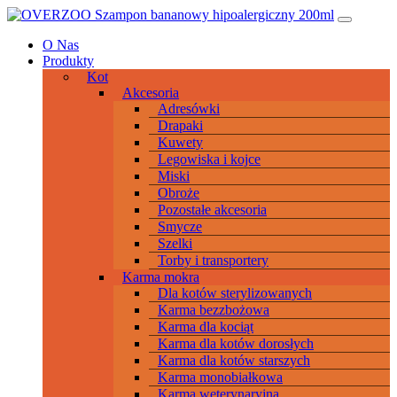
Przeskocz
Main
do
Navigation
O Nas
treści
Produkty
Kot
Akcesoria
Adresówki
Drapaki
Kuwety
Legowiska i kojce
Miski
Obroże
Pozostałe akcesoria
Smycze
Szelki
Torby i transportery
Karma mokra
Dla kotów sterylizowanych
Karma bezzbożowa
Karma dla kociąt
Karma dla kotów dorosłych
Karma dla kotów starszych
Karma monobiałkowa
Karma weterynaryjna