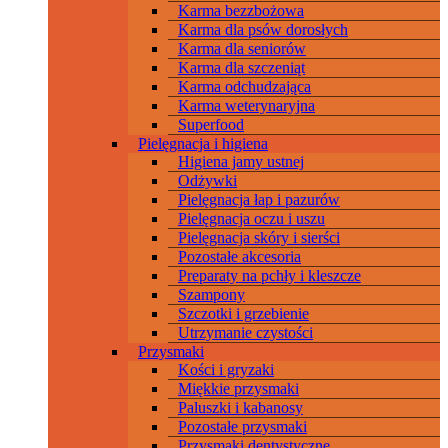
Karma bezzbożowa
Karma dla psów dorosłych
Karma dla seniorów
Karma dla szczeniąt
Karma odchudzająca
Karma weterynaryjna
Superfood
Pielęgnacja i higiena
Higiena jamy ustnej
Odżywki
Pielęgnacja łap i pazurów
Pielęgnacja oczu i uszu
Pielęgnacja skóry i sierści
Pozostałe akcesoria
Preparaty na pchły i kleszcze
Szampony
Szczotki i grzebienie
Utrzymanie czystości
Przysmaki
Kości i gryzaki
Miękkie przysmaki
Paluszki i kabanosy
Pozostałe przysmaki
Przysmaki dentystyczne