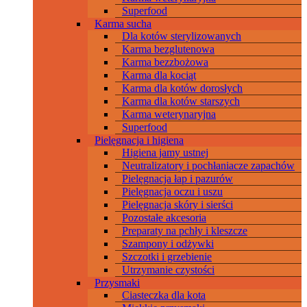
Superfood
Karma sucha
Dla kotów sterylizowanych
Karma bezglutenowa
Karma bezzbożowa
Karma dla kociąt
Karma dla kotów dorosłych
Karma dla kotów starszych
Karma weterynaryjna
Superfood
Pielęgnacja i higiena
Higiena jamy ustnej
Neutralizatory i pochłaniacze zapachów
Pielęgnacja łap i pazurów
Pielęgnacja oczu i uszu
Pielęgnacja skóry i sierści
Pozostałe akcesoria
Preparaty na pchły i kleszcze
Szampony i odżywki
Szczotki i grzebienie
Utrzymanie czystości
Przysmaki
Ciasteczka dla kota