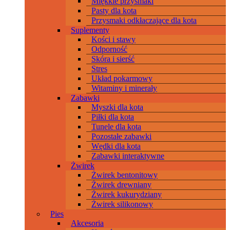
Miękkie przysmaki
Pasty dla kota
Przysmaki odkłaczające dla kota
Suplementy
Kości i stawy
Odporność
Skóra i sierść
Stres
Układ pokarmowy
Witaminy i minerały
Zabawki
Myszki dla kota
Piłki dla kota
Tunele dla kota
Pozostałe zabawki
Wędki dla kota
Zabawki interaktywne
Żwirek
Żwirek bentonitowy
Żwirek drewniany
Żwirek kukurydziany
Żwirek silikonowy
Pies
Akcesoria