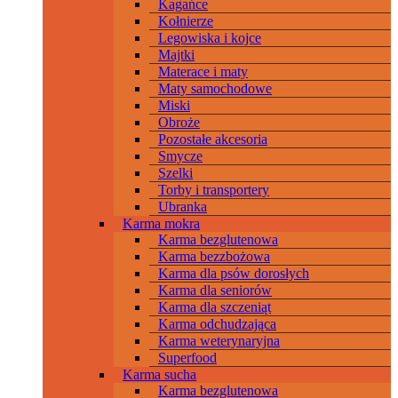
Kagańce
Kołnierze
Legowiska i kojce
Majtki
Materace i maty
Maty samochodowe
Miski
Obroże
Pozostałe akcesoria
Smycze
Szelki
Torby i transportery
Ubranka
Karma mokra
Karma bezglutenowa
Karma bezzbożowa
Karma dla psów dorosłych
Karma dla seniorów
Karma dla szczeniąt
Karma odchudzająca
Karma weterynaryjna
Superfood
Karma sucha
Karma bezglutenowa