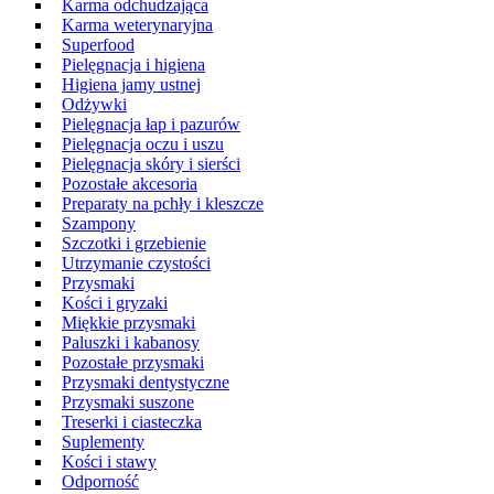
Karma odchudzająca
Karma weterynaryjna
Superfood
Pielęgnacja i higiena
Higiena jamy ustnej
Odżywki
Pielęgnacja łap i pazurów
Pielęgnacja oczu i uszu
Pielęgnacja skóry i sierści
Pozostałe akcesoria
Preparaty na pchły i kleszcze
Szampony
Szczotki i grzebienie
Utrzymanie czystości
Przysmaki
Kości i gryzaki
Miękkie przysmaki
Paluszki i kabanosy
Pozostałe przysmaki
Przysmaki dentystyczne
Przysmaki suszone
Treserki i ciasteczka
Suplementy
Kości i stawy
Odporność