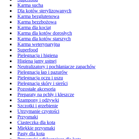
Karma sucha
Dla kotów sterylizowanych
Karma bezglutenowa
Karma bezzbożowa
Karma dla kociąt
Karma dla kotów dorosłych
Karma dla kotów starszych
Karma weterynaryjna
Superfood
Pielęgnacja i higiena
Higiena jamy ustnej
Neutralizatory i pochłaniacze zapachów
Pielęgnacja łap i pazurów
Pielęgnacja oczu i uszu
Pielęgnacja skóry i sierści
Pozostałe akcesoria
Preparaty na pchły i kleszcze
Szampony i odżywki
Szczotki i grzebienie
Utrzymanie czystości
Przysmaki
Ciasteczka dla kota
Miękkie przysmaki
Pasty dla kota