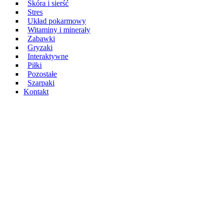
Skóra i sierść
Stres
Układ pokarmowy
Witaminy i minerały
Zabawki
Gryzaki
Interaktywne
Piłki
Pozostałe
Szarpaki
Kontakt