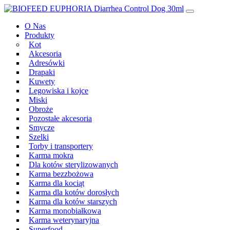
Przeskocz
Main
do
Navigation
O Nas
treści
Produkty
Kot
Akcesoria
Adresówki
Drapaki
Kuwety
Legowiska i kojce
Miski
Obroże
Pozostałe akcesoria
Smycze
Szelki
Torby i transportery
Karma mokra
Dla kotów sterylizowanych
Karma bezzbożowa
Karma dla kociąt
Karma dla kotów dorosłych
Karma dla kotów starszych
Karma monobiałkowa
Karma weterynaryjna
Superfood