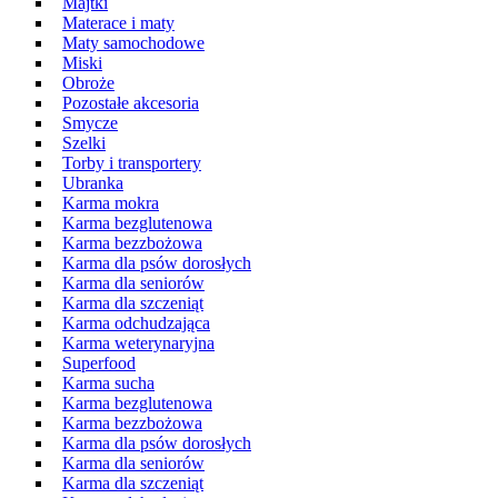
Majtki
Materace i maty
Maty samochodowe
Miski
Obroże
Pozostałe akcesoria
Smycze
Szelki
Torby i transportery
Ubranka
Karma mokra
Karma bezglutenowa
Karma bezzbożowa
Karma dla psów dorosłych
Karma dla seniorów
Karma dla szczeniąt
Karma odchudzająca
Karma weterynaryjna
Superfood
Karma sucha
Karma bezglutenowa
Karma bezzbożowa
Karma dla psów dorosłych
Karma dla seniorów
Karma dla szczeniąt