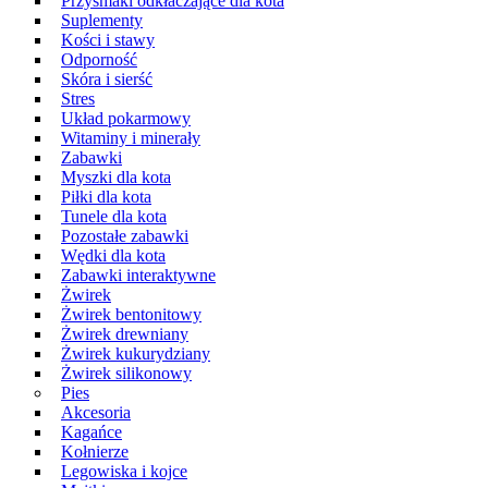
Przysmaki odkłaczające dla kota
Suplementy
Kości i stawy
Odporność
Skóra i sierść
Stres
Układ pokarmowy
Witaminy i minerały
Zabawki
Myszki dla kota
Piłki dla kota
Tunele dla kota
Pozostałe zabawki
Wędki dla kota
Zabawki interaktywne
Żwirek
Żwirek bentonitowy
Żwirek drewniany
Żwirek kukurydziany
Żwirek silikonowy
Pies
Akcesoria
Kagańce
Kołnierze
Legowiska i kojce