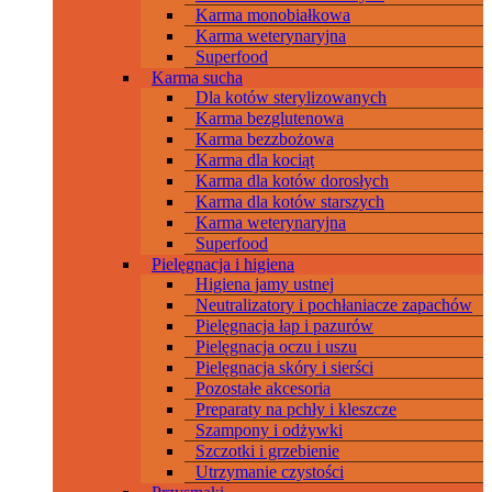
Karma monobiałkowa
Karma weterynaryjna
Superfood
Karma sucha
Dla kotów sterylizowanych
Karma bezglutenowa
Karma bezzbożowa
Karma dla kociąt
Karma dla kotów dorosłych
Karma dla kotów starszych
Karma weterynaryjna
Superfood
Pielęgnacja i higiena
Higiena jamy ustnej
Neutralizatory i pochłaniacze zapachów
Pielęgnacja łap i pazurów
Pielęgnacja oczu i uszu
Pielęgnacja skóry i sierści
Pozostałe akcesoria
Preparaty na pchły i kleszcze
Szampony i odżywki
Szczotki i grzebienie
Utrzymanie czystości