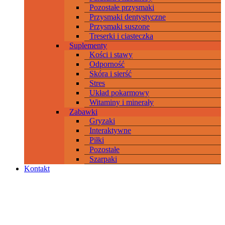
Pozostałe przysmaki
Przysmaki dentystyczne
Przysmaki suszone
Treserki i ciasteczka
Suplementy
Kości i stawy
Odporność
Skóra i sierść
Stres
Układ pokarmowy
Witaminy i minerały
Zabawki
Gryzaki
Interaktywne
Piłki
Pozostałe
Szarpaki
Kontakt