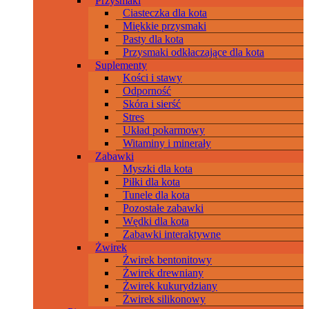
Przysmaki
Ciasteczka dla kota
Miękkie przysmaki
Pasty dla kota
Przysmaki odkłaczające dla kota
Suplementy
Kości i stawy
Odporność
Skóra i sierść
Stres
Układ pokarmowy
Witaminy i minerały
Zabawki
Myszki dla kota
Piłki dla kota
Tunele dla kota
Pozostałe zabawki
Wędki dla kota
Zabawki interaktywne
Żwirek
Żwirek bentonitowy
Żwirek drewniany
Żwirek kukurydziany
Żwirek silikonowy