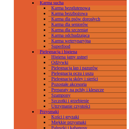
Karma sucha
Karma bezglutenowa
Karma bezzbożowa
Karma dla psów dorosłych
Karma dla seniorów
Karma dla szczeniąt
Karma odchudzająca
Karma weterynaryjna
Superfood
Pielęgnacja i higiena
Higiena jamy ustnej
Odżywki
Pielęgnacja łap i pazurów
Pielęgnacja oczu i uszu
Pielęgnacja skóry i sierści
Pozostałe akcesoria
Preparaty na pchły i kleszcze
Szampony
Szczotki i grzebienie
Utrzymanie czystości
Przysmaki
Kości i gryzaki
Miękkie przysmaki
Paluszki i kabanosy