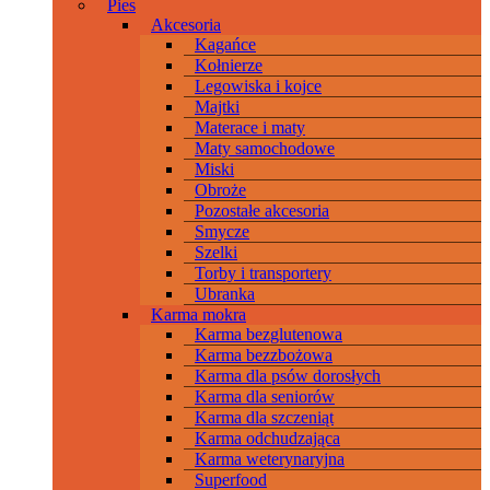
Pies
Akcesoria
Kagańce
Kołnierze
Legowiska i kojce
Majtki
Materace i maty
Maty samochodowe
Miski
Obroże
Pozostałe akcesoria
Smycze
Szelki
Torby i transportery
Ubranka
Karma mokra
Karma bezglutenowa
Karma bezzbożowa
Karma dla psów dorosłych
Karma dla seniorów
Karma dla szczeniąt
Karma odchudzająca
Karma weterynaryjna
Superfood