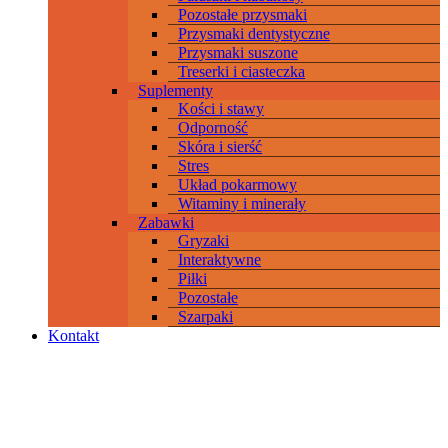
Pozostałe przysmaki
Przysmaki dentystyczne
Przysmaki suszone
Treserki i ciasteczka
Suplementy
Kości i stawy
Odporność
Skóra i sierść
Stres
Układ pokarmowy
Witaminy i minerały
Zabawki
Gryzaki
Interaktywne
Piłki
Pozostałe
Szarpaki
Kontakt