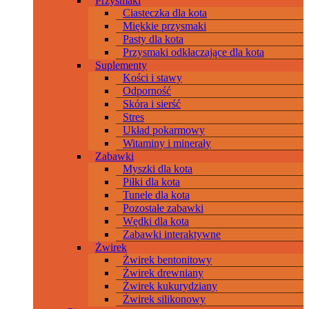
Przysmaki
Ciasteczka dla kota
Miękkie przysmaki
Pasty dla kota
Przysmaki odkłaczające dla kota
Suplementy
Kości i stawy
Odporność
Skóra i sierść
Stres
Układ pokarmowy
Witaminy i minerały
Zabawki
Myszki dla kota
Piłki dla kota
Tunele dla kota
Pozostałe zabawki
Wędki dla kota
Zabawki interaktywne
Żwirek
Żwirek bentonitowy
Żwirek drewniany
Żwirek kukurydziany
Żwirek silikonowy