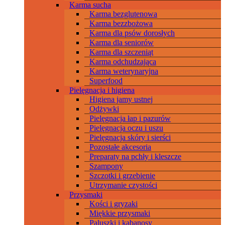
Karma sucha
Karma bezglutenowa
Karma bezzbożowa
Karma dla psów dorosłych
Karma dla seniorów
Karma dla szczeniąt
Karma odchudzająca
Karma weterynaryjna
Superfood
Pielęgnacja i higiena
Higiena jamy ustnej
Odżywki
Pielęgnacja łap i pazurów
Pielęgnacja oczu i uszu
Pielęgnacja skóry i sierści
Pozostałe akcesoria
Preparaty na pchły i kleszcze
Szampony
Szczotki i grzebienie
Utrzymanie czystości
Przysmaki
Kości i gryzaki
Miękkie przysmaki
Paluszki i kabanosy