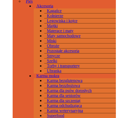
Pies
Akcesoria
Kagańce
Kołnierze
Legowiska i kojce
Majtki
Materace i maty
Maty samochodowe
Miski
Obroże
Pozostałe akcesoria
Smycze
Szelki
Torby i transportery
Ubranka
Karma mokra
Karma bezglutenowa
Karma bezzbożowa
Karma dla psów dorosłych
Karma dla seniorów
Karma dla szczeniąt
Karma odchudzająca
Karma weterynaryjna
Superfood