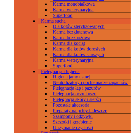
Karma monobiałkowa
Karma weterynaryjna
Superfood
Karma sucha
Dla kotów sterylizowanych
Karma bezglutenowa
Karma bezzbożowa
Karma dla kociąt
Karma dla kotów dorosłych
Karma dla kotów starszych
Karma weterynaryjna
Superfood
Pielęgnacja i higiena
Higiena jamy ustnej
Neutralizatory i pochłaniacze zapachów
Pielęgnacja łap i pazurów
Pielęgnacja oczu i uszu
Pielęgnacja skóry i sierści
Pozostałe akcesoria
Preparaty na pchły i kleszcze
Szampony i odżywki
Szczotki i grzebienie
Utrzymanie czystości