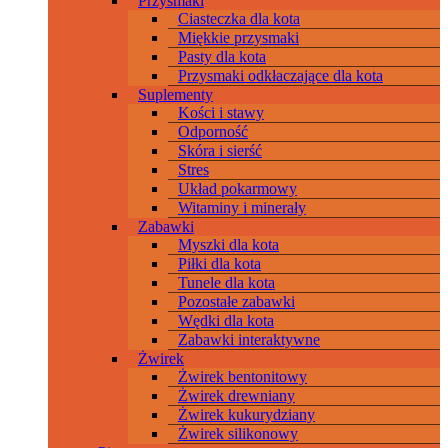
Przysmaki
Ciasteczka dla kota
Miękkie przysmaki
Pasty dla kota
Przysmaki odkłaczające dla kota
Suplementy
Kości i stawy
Odporność
Skóra i sierść
Stres
Układ pokarmowy
Witaminy i minerały
Zabawki
Myszki dla kota
Piłki dla kota
Tunele dla kota
Pozostałe zabawki
Wędki dla kota
Zabawki interaktywne
Żwirek
Żwirek bentonitowy
Żwirek drewniany
Żwirek kukurydziany
Żwirek silikonowy