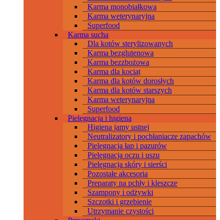
Karma monobiałkowa
Karma weterynaryjna
Superfood
Karma sucha
Dla kotów sterylizowanych
Karma bezglutenowa
Karma bezzbożowa
Karma dla kociąt
Karma dla kotów dorosłych
Karma dla kotów starszych
Karma weterynaryjna
Superfood
Pielęgnacja i higiena
Higiena jamy ustnej
Neutralizatory i pochłaniacze zapachów
Pielęgnacja łap i pazurów
Pielęgnacja oczu i uszu
Pielęgnacja skóry i sierści
Pozostałe akcesoria
Preparaty na pchły i kleszcze
Szampony i odżywki
Szczotki i grzebienie
Utrzymanie czystości