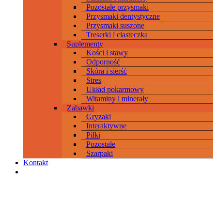
Pozostałe przysmaki
Przysmaki dentystyczne
Przysmaki suszone
Treserki i ciasteczka
Suplementy
Kości i stawy
Odporność
Skóra i sierść
Stres
Układ pokarmowy
Witaminy i minerały
Zabawki
Gryzaki
Interaktywne
Piłki
Pozostałe
Szarpaki
Kontakt