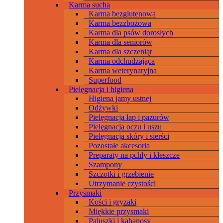
Karma sucha
Karma bezglutenowa
Karma bezzbożowa
Karma dla psów dorosłych
Karma dla seniorów
Karma dla szczeniąt
Karma odchudzająca
Karma weterynaryjna
Superfood
Pielęgnacja i higiena
Higiena jamy ustnej
Odżywki
Pielęgnacja łap i pazurów
Pielęgnacja oczu i uszu
Pielęgnacja skóry i sierści
Pozostałe akcesoria
Preparaty na pchły i kleszcze
Szampony
Szczotki i grzebienie
Utrzymanie czystości
Przysmaki
Kości i gryzaki
Miękkie przysmaki
Paluszki i kabanosy