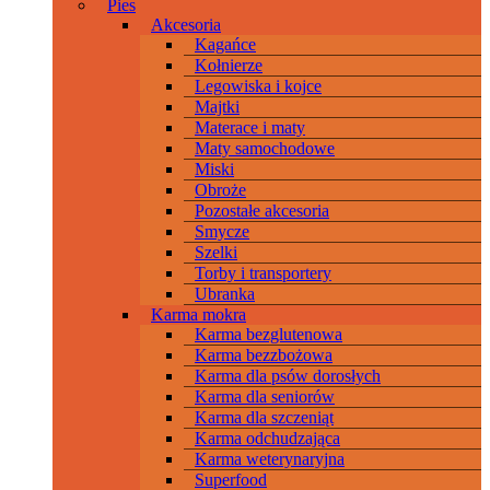
Pies
Akcesoria
Kagańce
Kołnierze
Legowiska i kojce
Majtki
Materace i maty
Maty samochodowe
Miski
Obroże
Pozostałe akcesoria
Smycze
Szelki
Torby i transportery
Ubranka
Karma mokra
Karma bezglutenowa
Karma bezzbożowa
Karma dla psów dorosłych
Karma dla seniorów
Karma dla szczeniąt
Karma odchudzająca
Karma weterynaryjna
Superfood