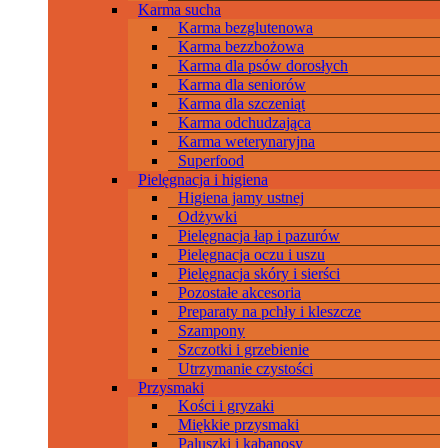
Karma sucha
Karma bezglutenowa
Karma bezzbożowa
Karma dla psów dorosłych
Karma dla seniorów
Karma dla szczeniąt
Karma odchudzająca
Karma weterynaryjna
Superfood
Pielęgnacja i higiena
Higiena jamy ustnej
Odżywki
Pielęgnacja łap i pazurów
Pielęgnacja oczu i uszu
Pielęgnacja skóry i sierści
Pozostałe akcesoria
Preparaty na pchły i kleszcze
Szampony
Szczotki i grzebienie
Utrzymanie czystości
Przysmaki
Kości i gryzaki
Miękkie przysmaki
Paluszki i kabanosy