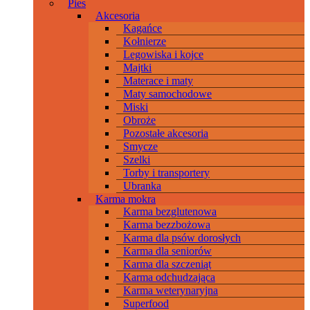
Pies
Akcesoria
Kagańce
Kołnierze
Legowiska i kojce
Majtki
Materace i maty
Maty samochodowe
Miski
Obroże
Pozostałe akcesoria
Smycze
Szelki
Torby i transportery
Ubranka
Karma mokra
Karma bezglutenowa
Karma bezzbożowa
Karma dla psów dorosłych
Karma dla seniorów
Karma dla szczeniąt
Karma odchudzająca
Karma weterynaryjna
Superfood