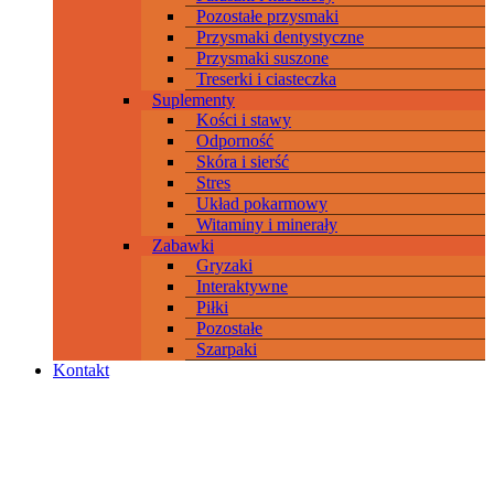
Pozostałe przysmaki
Przysmaki dentystyczne
Przysmaki suszone
Treserki i ciasteczka
Suplementy
Kości i stawy
Odporność
Skóra i sierść
Stres
Układ pokarmowy
Witaminy i minerały
Zabawki
Gryzaki
Interaktywne
Piłki
Pozostałe
Szarpaki
Kontakt