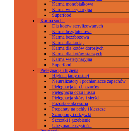
Karma monobiałkowa
Karma weterynaryjna
Superfood
Karma sucha
Dla kotów sterylizowanych
Karma bezglutenowa
Karma bezzbożowa
Karma dla kociąt
Karma dla kotów dorosłych
Karma dla kotów starszych
Karma weterynaryjna
Superfood
Pielęgnacja i higiena
Higiena jamy ustnej
Neutralizatory i pochłaniacze zapachów
Pielęgnacja łap i pazurów
Pielęgnacja oczu i uszu
Pielęgnacja skóry i sierści
Pozostałe akcesoria
Preparaty na pchły i kleszcze
Szampony i odżywki
Szczotki i grzebienie
Utrzymanie czystości