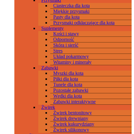
Przysmaki
Ciasteczka dla kota
Miękkie przysmaki
Pasty dla kota
Przysmaki odkłaczające dla kota
Suplementy
Kości i stawy
Odporność
Skóra i sierść
Stres
Układ pokarmowy
Witaminy i minerały
Zabawki
Myszki dla kota
Piłki dla kota
Tunele dla kota
Pozostałe zabawki
Wędki dla kota
Zabawki interaktywne
Żwirek
Żwirek bentonitowy
Żwirek drewniany
Żwirek kukurydziany
Żwirek silikonowy