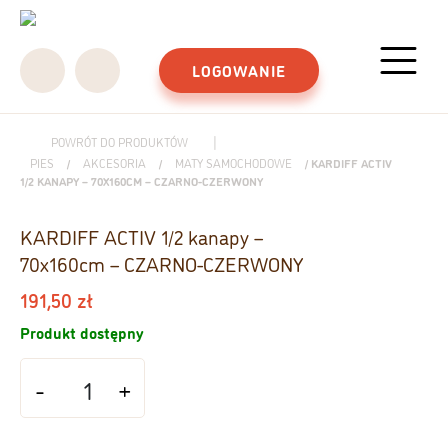
Main Navigation
LOGOWANIE
|
POWRÓT DO PRODUKTÓW
PIES
/
AKCESORIA
/
MATY SAMOCHODOWE
/ KARDIFF ACTIV
1/2 KANAPY – 70X160CM – CZARNO-CZERWONY
KARDIFF ACTIV 1/2 kanapy –
70x160cm – CZARNO-CZERWONY
191,50
zł
Produkt dostępny
ilość KARDIFF ACTIV 1/2 kanapy - 70x160cm - CZARNO-CZERWONY
-
+