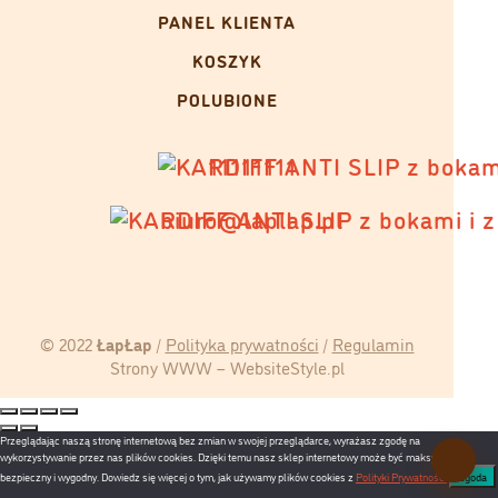
PANEL KLIENTA
KOSZYK
POLUBIONE
11111111
biuro@laplap.pl
© 2022
ŁapŁap
/
Polityka prywatności
/
Regulamin
Strony WWW – WebsiteStyle.pl
Przeglądając naszą stronę internetową bez zmian w swojej przeglądarce, wyrażasz zgodę na
wykorzystywanie przez nas plików cookies. Dzięki temu nasz sklep internetowy może być maksymalnie
bezpieczny i wygodny. Dowiedz się więcej o tym, jak używamy plików cookies z
Polityki Prywatności
.
Zgoda