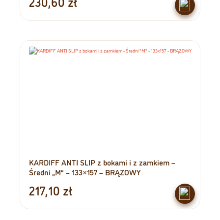
230,60
zł
KARDIFF ANTI SLIP z bokami i z zamkiem –
Średni „M” – 133×157 – BRĄZOWY
217,10
zł