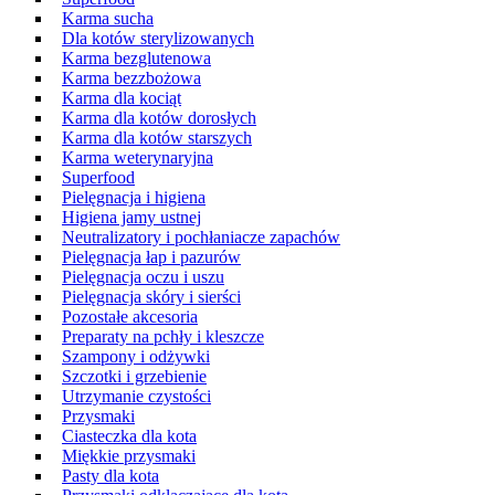
Karma sucha
Dla kotów sterylizowanych
Karma bezglutenowa
Karma bezzbożowa
Karma dla kociąt
Karma dla kotów dorosłych
Karma dla kotów starszych
Karma weterynaryjna
Superfood
Pielęgnacja i higiena
Higiena jamy ustnej
Neutralizatory i pochłaniacze zapachów
Pielęgnacja łap i pazurów
Pielęgnacja oczu i uszu
Pielęgnacja skóry i sierści
Pozostałe akcesoria
Preparaty na pchły i kleszcze
Szampony i odżywki
Szczotki i grzebienie
Utrzymanie czystości
Przysmaki
Ciasteczka dla kota
Miękkie przysmaki
Pasty dla kota