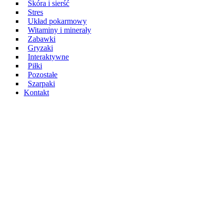
Skóra i sierść
Stres
Układ pokarmowy
Witaminy i minerały
Zabawki
Gryzaki
Interaktywne
Piłki
Pozostałe
Szarpaki
Kontakt