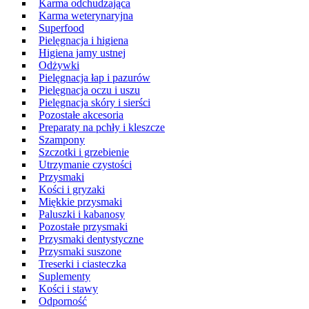
Karma odchudzająca
Karma weterynaryjna
Superfood
Pielęgnacja i higiena
Higiena jamy ustnej
Odżywki
Pielęgnacja łap i pazurów
Pielęgnacja oczu i uszu
Pielęgnacja skóry i sierści
Pozostałe akcesoria
Preparaty na pchły i kleszcze
Szampony
Szczotki i grzebienie
Utrzymanie czystości
Przysmaki
Kości i gryzaki
Miękkie przysmaki
Paluszki i kabanosy
Pozostałe przysmaki
Przysmaki dentystyczne
Przysmaki suszone
Treserki i ciasteczka
Suplementy
Kości i stawy
Odporność