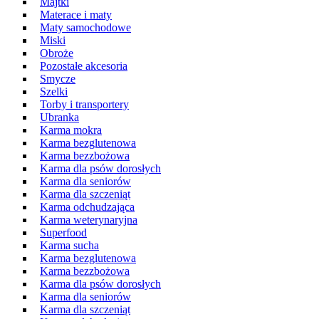
Majtki
Materace i maty
Maty samochodowe
Miski
Obroże
Pozostałe akcesoria
Smycze
Szelki
Torby i transportery
Ubranka
Karma mokra
Karma bezglutenowa
Karma bezzbożowa
Karma dla psów dorosłych
Karma dla seniorów
Karma dla szczeniąt
Karma odchudzająca
Karma weterynaryjna
Superfood
Karma sucha
Karma bezglutenowa
Karma bezzbożowa
Karma dla psów dorosłych
Karma dla seniorów
Karma dla szczeniąt