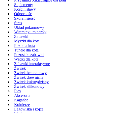
Przysmaki odkłaczające dla kota
Suplementy
Kości i stawy
Odporność
Skóra i sierść
Stres
Układ pokarmowy
Witaminy i minerały
Zabawki
Myszki dla kota
Piłki dla kota
Tunele dla kota
Pozostałe zabawki
Wędki dla kota
Zabawki interaktywne
Żwirek
Żwirek bentonitowy
Żwirek drewniany
Żwirek kukurydziany
Żwirek silikonowy
Pies
Akcesoria
Kagańce
Kołnierze
Legowiska i kojce