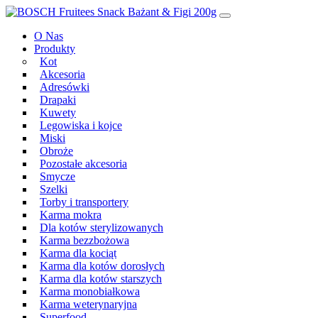
Przeskocz
Main
do
Navigation
O Nas
treści
Produkty
Kot
Akcesoria
Adresówki
Drapaki
Kuwety
Legowiska i kojce
Miski
Obroże
Pozostałe akcesoria
Smycze
Szelki
Torby i transportery
Karma mokra
Dla kotów sterylizowanych
Karma bezzbożowa
Karma dla kociąt
Karma dla kotów dorosłych
Karma dla kotów starszych
Karma monobiałkowa
Karma weterynaryjna
Superfood