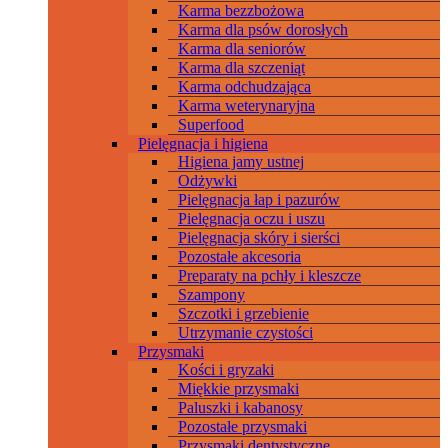
Karma bezzbożowa
Karma dla psów dorosłych
Karma dla seniorów
Karma dla szczeniąt
Karma odchudzająca
Karma weterynaryjna
Superfood
Pielęgnacja i higiena
Higiena jamy ustnej
Odżywki
Pielęgnacja łap i pazurów
Pielęgnacja oczu i uszu
Pielęgnacja skóry i sierści
Pozostałe akcesoria
Preparaty na pchły i kleszcze
Szampony
Szczotki i grzebienie
Utrzymanie czystości
Przysmaki
Kości i gryzaki
Miękkie przysmaki
Paluszki i kabanosy
Pozostałe przysmaki
Przysmaki dentystyczne