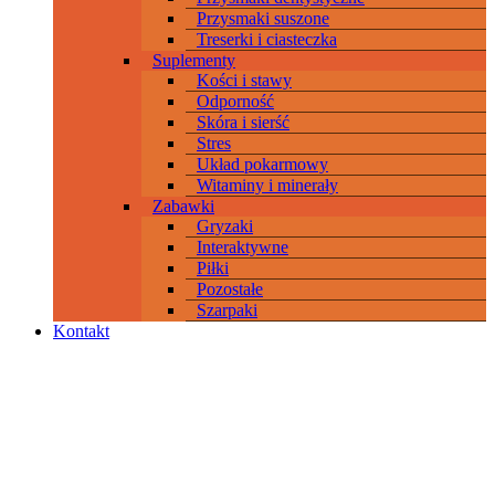
Przysmaki suszone
Treserki i ciasteczka
Suplementy
Kości i stawy
Odporność
Skóra i sierść
Stres
Układ pokarmowy
Witaminy i minerały
Zabawki
Gryzaki
Interaktywne
Piłki
Pozostałe
Szarpaki
Kontakt