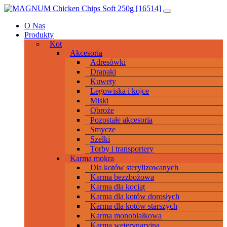
Przeskocz
Main
do
Navigation
O Nas
treści
Produkty
Kot
Akcesoria
Adresówki
Drapaki
Kuwety
Legowiska i kojce
Miski
Obroże
Pozostałe akcesoria
Smycze
Szelki
Torby i transportery
Karma mokra
Dla kotów sterylizowanych
Karma bezzbożowa
Karma dla kociąt
Karma dla kotów dorosłych
Karma dla kotów starszych
Karma monobiałkowa
Karma weterynaryjna