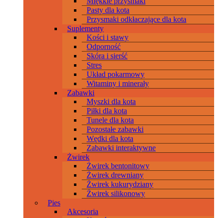
Miękkie przysmaki
Pasty dla kota
Przysmaki odkłaczające dla kota
Suplementy
Kości i stawy
Odporność
Skóra i sierść
Stres
Układ pokarmowy
Witaminy i minerały
Zabawki
Myszki dla kota
Piłki dla kota
Tunele dla kota
Pozostałe zabawki
Wędki dla kota
Zabawki interaktywne
Żwirek
Żwirek bentonitowy
Żwirek drewniany
Żwirek kukurydziany
Żwirek silikonowy
Pies
Akcesoria