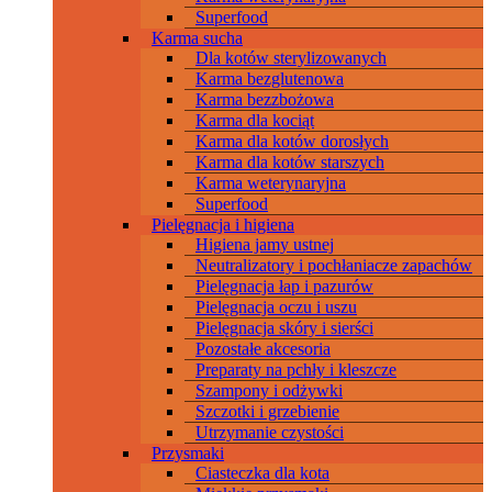
Superfood
Karma sucha
Dla kotów sterylizowanych
Karma bezglutenowa
Karma bezzbożowa
Karma dla kociąt
Karma dla kotów dorosłych
Karma dla kotów starszych
Karma weterynaryjna
Superfood
Pielęgnacja i higiena
Higiena jamy ustnej
Neutralizatory i pochłaniacze zapachów
Pielęgnacja łap i pazurów
Pielęgnacja oczu i uszu
Pielęgnacja skóry i sierści
Pozostałe akcesoria
Preparaty na pchły i kleszcze
Szampony i odżywki
Szczotki i grzebienie
Utrzymanie czystości
Przysmaki
Ciasteczka dla kota