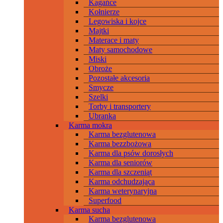
Kagańce
Kołnierze
Legowiska i kojce
Majtki
Materace i maty
Maty samochodowe
Miski
Obroże
Pozostałe akcesoria
Smycze
Szelki
Torby i transportery
Ubranka
Karma mokra
Karma bezglutenowa
Karma bezzbożowa
Karma dla psów dorosłych
Karma dla seniorów
Karma dla szczeniąt
Karma odchudzająca
Karma weterynaryjna
Superfood
Karma sucha
Karma bezglutenowa