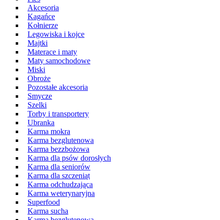
Akcesoria
Kagańce
Kołnierze
Legowiska i kojce
Majtki
Materace i maty
Maty samochodowe
Miski
Obroże
Pozostałe akcesoria
Smycze
Szelki
Torby i transportery
Ubranka
Karma mokra
Karma bezglutenowa
Karma bezzbożowa
Karma dla psów dorosłych
Karma dla seniorów
Karma dla szczeniąt
Karma odchudzająca
Karma weterynaryjna
Superfood
Karma sucha
Karma bezglutenowa