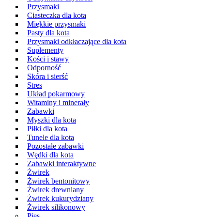
Przysmaki
Ciasteczka dla kota
Miękkie przysmaki
Pasty dla kota
Przysmaki odkłaczające dla kota
Suplementy
Kości i stawy
Odporność
Skóra i sierść
Stres
Układ pokarmowy
Witaminy i minerały
Zabawki
Myszki dla kota
Piłki dla kota
Tunele dla kota
Pozostałe zabawki
Wędki dla kota
Zabawki interaktywne
Żwirek
Żwirek bentonitowy
Żwirek drewniany
Żwirek kukurydziany
Żwirek silikonowy
Pies