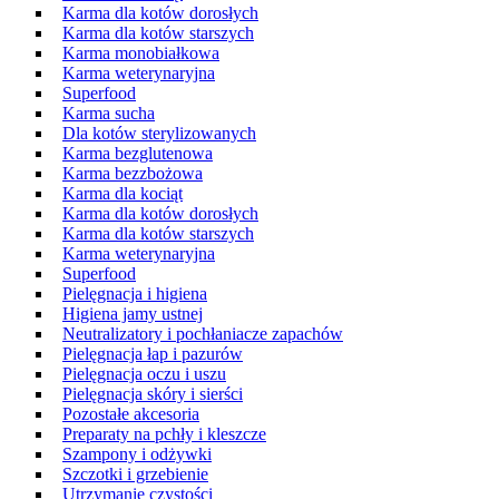
Karma dla kotów dorosłych
Karma dla kotów starszych
Karma monobiałkowa
Karma weterynaryjna
Superfood
Karma sucha
Dla kotów sterylizowanych
Karma bezglutenowa
Karma bezzbożowa
Karma dla kociąt
Karma dla kotów dorosłych
Karma dla kotów starszych
Karma weterynaryjna
Superfood
Pielęgnacja i higiena
Higiena jamy ustnej
Neutralizatory i pochłaniacze zapachów
Pielęgnacja łap i pazurów
Pielęgnacja oczu i uszu
Pielęgnacja skóry i sierści
Pozostałe akcesoria
Preparaty na pchły i kleszcze
Szampony i odżywki
Szczotki i grzebienie
Utrzymanie czystości