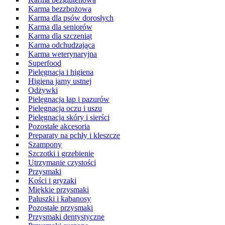
Karma bezzbożowa
Karma dla psów dorosłych
Karma dla seniorów
Karma dla szczeniąt
Karma odchudzająca
Karma weterynaryjna
Superfood
Pielęgnacja i higiena
Higiena jamy ustnej
Odżywki
Pielęgnacja łap i pazurów
Pielęgnacja oczu i uszu
Pielęgnacja skóry i sierści
Pozostałe akcesoria
Preparaty na pchły i kleszcze
Szampony
Szczotki i grzebienie
Utrzymanie czystości
Przysmaki
Kości i gryzaki
Miękkie przysmaki
Paluszki i kabanosy
Pozostałe przysmaki
Przysmaki dentystyczne