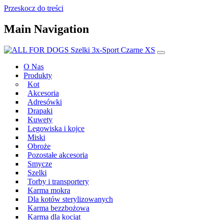
Przeskocz do treści
Main Navigation
O Nas
Produkty
Kot
Akcesoria
Adresówki
Drapaki
Kuwety
Legowiska i kojce
Miski
Obroże
Pozostałe akcesoria
Smycze
Szelki
Torby i transportery
Karma mokra
Dla kotów sterylizowanych
Karma bezzbożowa
Karma dla kociąt