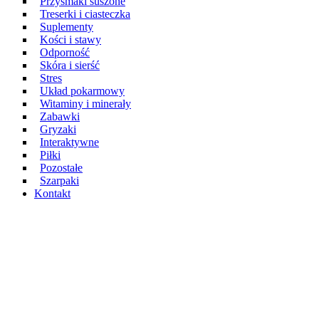
Przysmaki suszone
Treserki i ciasteczka
Suplementy
Kości i stawy
Odporność
Skóra i sierść
Stres
Układ pokarmowy
Witaminy i minerały
Zabawki
Gryzaki
Interaktywne
Piłki
Pozostałe
Szarpaki
Kontakt