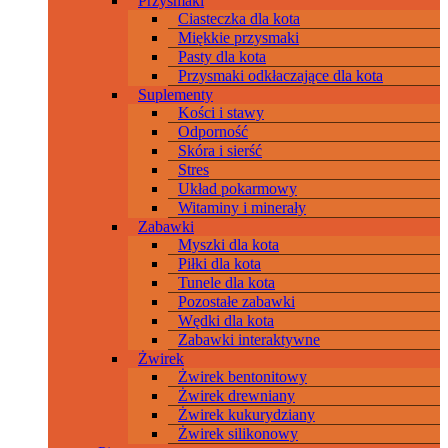
Przysmaki
Ciasteczka dla kota
Miękkie przysmaki
Pasty dla kota
Przysmaki odkłaczające dla kota
Suplementy
Kości i stawy
Odporność
Skóra i sierść
Stres
Układ pokarmowy
Witaminy i minerały
Zabawki
Myszki dla kota
Piłki dla kota
Tunele dla kota
Pozostałe zabawki
Wędki dla kota
Zabawki interaktywne
Żwirek
Żwirek bentonitowy
Żwirek drewniany
Żwirek kukurydziany
Żwirek silikonowy