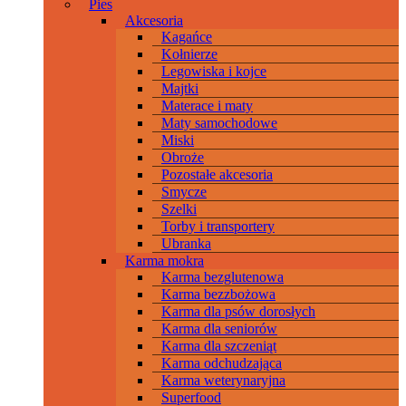
Pies
Akcesoria
Kagańce
Kołnierze
Legowiska i kojce
Majtki
Materace i maty
Maty samochodowe
Miski
Obroże
Pozostałe akcesoria
Smycze
Szelki
Torby i transportery
Ubranka
Karma mokra
Karma bezglutenowa
Karma bezzbożowa
Karma dla psów dorosłych
Karma dla seniorów
Karma dla szczeniąt
Karma odchudzająca
Karma weterynaryjna
Superfood