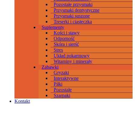
Pozostałe przysmaki
Przysmaki dentystyczne
Przysmaki suszone
Treserki i ciasteczka
Suplementy
Kości i stawy
Odporność
Skóra i sierść
Stres
Układ pokarmowy
Witaminy i minerały
Zabawki
Gryzaki
Interaktywne
Piłki
Pozostałe
Szarpaki
Kontakt