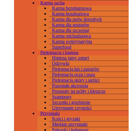
Karma sucha
Karma bezglutenowa
Karma bezzbożowa
Karma dla psów dorosłych
Karma dla seniorów
Karma dla szczeniąt
Karma odchudzająca
Karma weterynaryjna
Superfood
Pielęgnacja i higiena
Higiena jamy ustnej
Odżywki
Pielęgnacja łap i pazurów
Pielęgnacja oczu i uszu
Pielęgnacja skóry i sierści
Pozostałe akcesoria
Preparaty na pchły i kleszcze
Szampony
Szczotki i grzebienie
Utrzymanie czystości
Przysmaki
Kości i gryzaki
Miękkie przysmaki
Paluszki i kabanosy