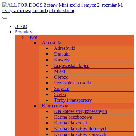
Przeskocz
Main
do
Navigation
treści
O Nas
Produkty
Kot
Akcesoria
Adresówki
Drapaki
Kuwety
Legowiska i kojce
Miski
Obroże
Pozostałe akcesoria
Smycze
Szelki
Torby i transportery
Karma mokra
Dla kotów sterylizowanych
Karma bezzbożowa
Karma dla kociąt
Karma dla kotów dorosłych
Karma dla kotów starszych