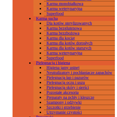
Karma monobiałkowa
Karma weterynaryjna
Superfood
Karma sucha
Dla kotów sterylizowanych
Karma bezglutenowa
Karma bezzbożowa
Karma dla kociąt
Karma dla kotów dorosłych
Karma dla kotów starszych
Karma weterynaryjna
Superfood
Pielęgnacja i higiena
Higiena jamy ustnej
Neutralizatory i pochłaniacze zapachów
Pielęgnacja łap i pazurów
Pielęgnacja oczu i uszu
Pielęgnacja skóry i sierści
Pozostałe akcesoria
Preparaty na pchły i kleszcze
Szampony i odżywki
Szczotki i grzebienie
Utrzymanie czystości