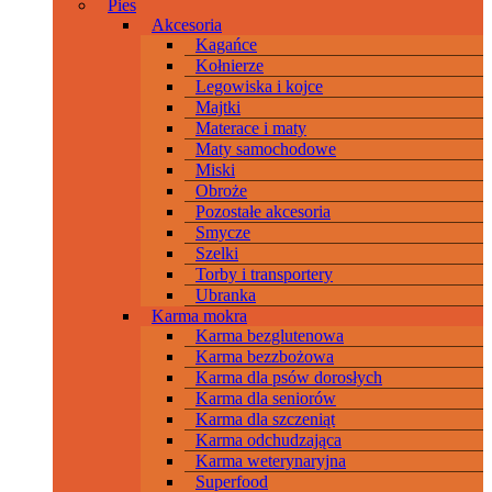
Pies
Akcesoria
Kagańce
Kołnierze
Legowiska i kojce
Majtki
Materace i maty
Maty samochodowe
Miski
Obroże
Pozostałe akcesoria
Smycze
Szelki
Torby i transportery
Ubranka
Karma mokra
Karma bezglutenowa
Karma bezzbożowa
Karma dla psów dorosłych
Karma dla seniorów
Karma dla szczeniąt
Karma odchudzająca
Karma weterynaryjna
Superfood