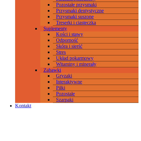
Pozostałe przysmaki
Przysmaki dentystyczne
Przysmaki suszone
Treserki i ciasteczka
Suplementy
Kości i stawy
Odporność
Skóra i sierść
Stres
Układ pokarmowy
Witaminy i minerały
Zabawki
Gryzaki
Interaktywne
Piłki
Pozostałe
Szarpaki
Kontakt