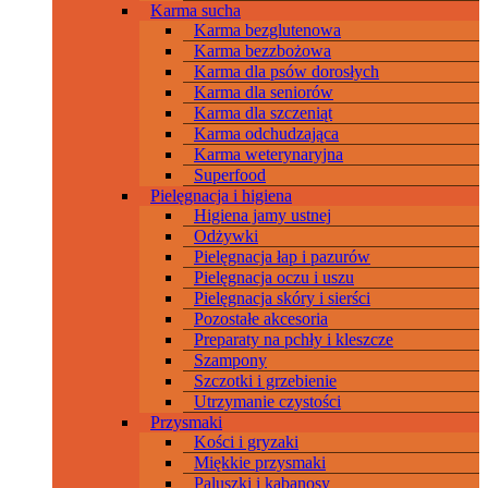
Karma sucha
Karma bezglutenowa
Karma bezzbożowa
Karma dla psów dorosłych
Karma dla seniorów
Karma dla szczeniąt
Karma odchudzająca
Karma weterynaryjna
Superfood
Pielęgnacja i higiena
Higiena jamy ustnej
Odżywki
Pielęgnacja łap i pazurów
Pielęgnacja oczu i uszu
Pielęgnacja skóry i sierści
Pozostałe akcesoria
Preparaty na pchły i kleszcze
Szampony
Szczotki i grzebienie
Utrzymanie czystości
Przysmaki
Kości i gryzaki
Miękkie przysmaki
Paluszki i kabanosy