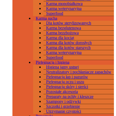
Karma monobiałkowa
Karma weterynaryjna
Superfood
Karma sucha
Dla kotów sterylizowanych
Karma bezglutenowa
Karma bezzbożowa
Karma dla kociąt
Karma dla kotów dorosłych
Karma dla kotów starszych
Karma weterynaryjna
Superfood
Pielęgnacja i higiena
Higiena jamy ustnej
Neutralizatory i pochłaniacze zapachów
Pielęgnacja łap i pazurów
Pielęgnacja oczu i uszu
Pielęgnacja skóry i sierści
Pozostałe akcesoria
Preparaty na pchły i kleszcze
Szampony i odżywki
Szczotki i grzebienie
Utrzymanie czystości