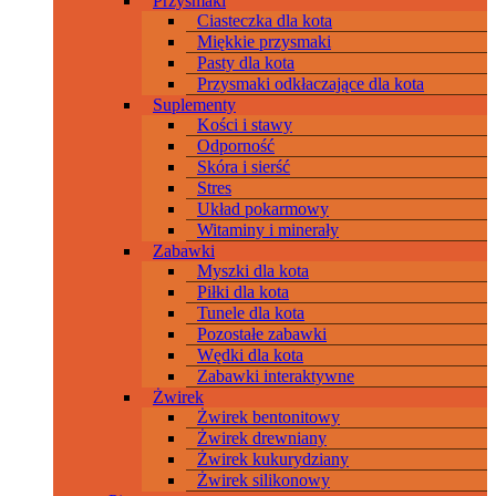
Przysmaki
Ciasteczka dla kota
Miękkie przysmaki
Pasty dla kota
Przysmaki odkłaczające dla kota
Suplementy
Kości i stawy
Odporność
Skóra i sierść
Stres
Układ pokarmowy
Witaminy i minerały
Zabawki
Myszki dla kota
Piłki dla kota
Tunele dla kota
Pozostałe zabawki
Wędki dla kota
Zabawki interaktywne
Żwirek
Żwirek bentonitowy
Żwirek drewniany
Żwirek kukurydziany
Żwirek silikonowy