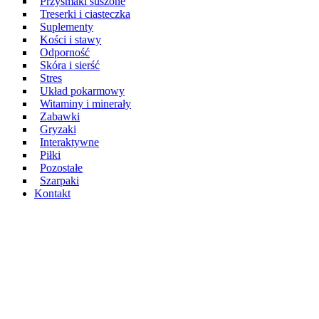
Przysmaki suszone
Treserki i ciasteczka
Suplementy
Kości i stawy
Odporność
Skóra i sierść
Stres
Układ pokarmowy
Witaminy i minerały
Zabawki
Gryzaki
Interaktywne
Piłki
Pozostałe
Szarpaki
Kontakt