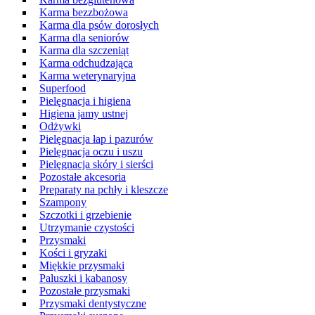
Karma bezzbożowa
Karma dla psów dorosłych
Karma dla seniorów
Karma dla szczeniąt
Karma odchudzająca
Karma weterynaryjna
Superfood
Pielęgnacja i higiena
Higiena jamy ustnej
Odżywki
Pielęgnacja łap i pazurów
Pielęgnacja oczu i uszu
Pielęgnacja skóry i sierści
Pozostałe akcesoria
Preparaty na pchły i kleszcze
Szampony
Szczotki i grzebienie
Utrzymanie czystości
Przysmaki
Kości i gryzaki
Miękkie przysmaki
Paluszki i kabanosy
Pozostałe przysmaki
Przysmaki dentystyczne