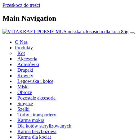
Przeskocz do treści
Main Navigation
O Nas
Produkty
Kot
Akcesoria
Adresówki
Drapaki
Kuwety
Legowiska i kojce
Miski
Obroże
Pozostałe akcesoria
Smycze
Szelki
Torby i transportery
Karma mokra
Dla kotów sterylizowanych
Karma bezzbożowa
Karma dla kociąt