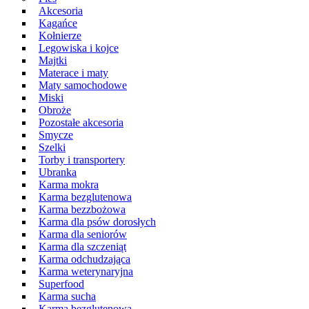
Akcesoria
Kagańce
Kołnierze
Legowiska i kojce
Majtki
Materace i maty
Maty samochodowe
Miski
Obroże
Pozostałe akcesoria
Smycze
Szelki
Torby i transportery
Ubranka
Karma mokra
Karma bezglutenowa
Karma bezzbożowa
Karma dla psów dorosłych
Karma dla seniorów
Karma dla szczeniąt
Karma odchudzająca
Karma weterynaryjna
Superfood
Karma sucha
Karma bezglutenowa