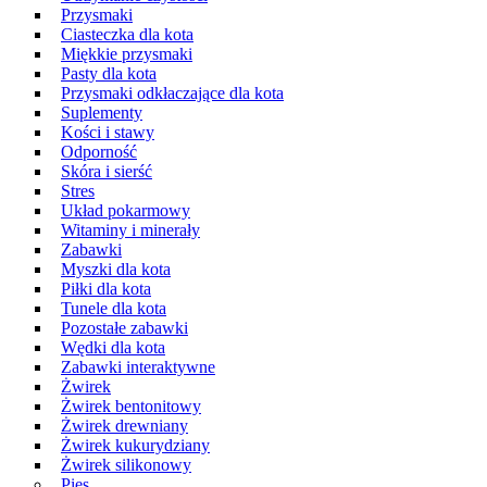
Przysmaki
Ciasteczka dla kota
Miękkie przysmaki
Pasty dla kota
Przysmaki odkłaczające dla kota
Suplementy
Kości i stawy
Odporność
Skóra i sierść
Stres
Układ pokarmowy
Witaminy i minerały
Zabawki
Myszki dla kota
Piłki dla kota
Tunele dla kota
Pozostałe zabawki
Wędki dla kota
Zabawki interaktywne
Żwirek
Żwirek bentonitowy
Żwirek drewniany
Żwirek kukurydziany
Żwirek silikonowy
Pies