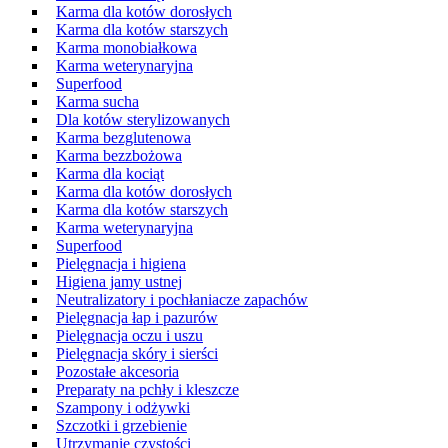
Karma dla kotów dorosłych
Karma dla kotów starszych
Karma monobiałkowa
Karma weterynaryjna
Superfood
Karma sucha
Dla kotów sterylizowanych
Karma bezglutenowa
Karma bezzbożowa
Karma dla kociąt
Karma dla kotów dorosłych
Karma dla kotów starszych
Karma weterynaryjna
Superfood
Pielęgnacja i higiena
Higiena jamy ustnej
Neutralizatory i pochłaniacze zapachów
Pielęgnacja łap i pazurów
Pielęgnacja oczu i uszu
Pielęgnacja skóry i sierści
Pozostałe akcesoria
Preparaty na pchły i kleszcze
Szampony i odżywki
Szczotki i grzebienie
Utrzymanie czystości