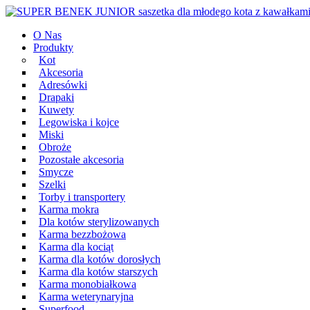
Przeskocz
Main
do
Navigation
O Nas
treści
Produkty
Kot
Akcesoria
Adresówki
Drapaki
Kuwety
Legowiska i kojce
Miski
Obroże
Pozostałe akcesoria
Smycze
Szelki
Torby i transportery
Karma mokra
Dla kotów sterylizowanych
Karma bezzbożowa
Karma dla kociąt
Karma dla kotów dorosłych
Karma dla kotów starszych
Karma monobiałkowa
Karma weterynaryjna
Superfood