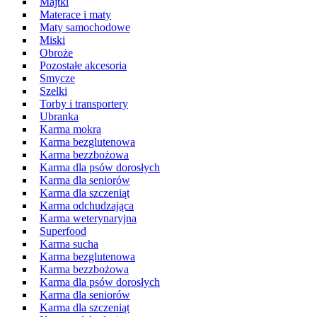
Majtki
Materace i maty
Maty samochodowe
Miski
Obroże
Pozostałe akcesoria
Smycze
Szelki
Torby i transportery
Ubranka
Karma mokra
Karma bezglutenowa
Karma bezzbożowa
Karma dla psów dorosłych
Karma dla seniorów
Karma dla szczeniąt
Karma odchudzająca
Karma weterynaryjna
Superfood
Karma sucha
Karma bezglutenowa
Karma bezzbożowa
Karma dla psów dorosłych
Karma dla seniorów
Karma dla szczeniąt