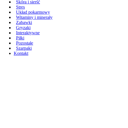
Skóra i sierść
Stres
Układ pokarmowy
Witaminy i minerały
Zabawki
Gryzaki
Interaktywne
Piłki
Pozostałe
Szarpaki
Kontakt