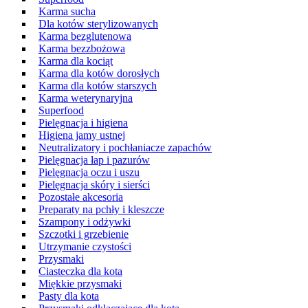
Karma sucha
Dla kotów sterylizowanych
Karma bezglutenowa
Karma bezzbożowa
Karma dla kociąt
Karma dla kotów dorosłych
Karma dla kotów starszych
Karma weterynaryjna
Superfood
Pielęgnacja i higiena
Higiena jamy ustnej
Neutralizatory i pochłaniacze zapachów
Pielęgnacja łap i pazurów
Pielęgnacja oczu i uszu
Pielęgnacja skóry i sierści
Pozostałe akcesoria
Preparaty na pchły i kleszcze
Szampony i odżywki
Szczotki i grzebienie
Utrzymanie czystości
Przysmaki
Ciasteczka dla kota
Miękkie przysmaki
Pasty dla kota