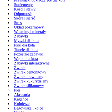
Przysmaki odkłaczające dla kota
Suplementy
Kości i stawy
Odporność
Skóra i sierść
Stres
Układ pokarmowy
Witaminy i minerały
Zabawki
Myszki dla kota
Piłki dla kota
Tunele dla kota
Pozostałe zabawki
Wędki dla kota
Zabawki interaktywne
Żwirek
Żwirek bentonitowy
Żwirek drewniany
Żwirek kukurydziany
Żwirek silikonowy
Pies
Akcesoria
Kagańce
Kołnierze
Legowiska i kojce