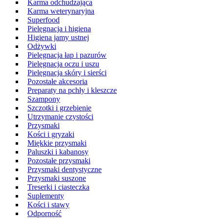
Karma odchudzająca
Karma weterynaryjna
Superfood
Pielęgnacja i higiena
Higiena jamy ustnej
Odżywki
Pielęgnacja łap i pazurów
Pielęgnacja oczu i uszu
Pielęgnacja skóry i sierści
Pozostałe akcesoria
Preparaty na pchły i kleszcze
Szampony
Szczotki i grzebienie
Utrzymanie czystości
Przysmaki
Kości i gryzaki
Miękkie przysmaki
Paluszki i kabanosy
Pozostałe przysmaki
Przysmaki dentystyczne
Przysmaki suszone
Treserki i ciasteczka
Suplementy
Kości i stawy
Odporność