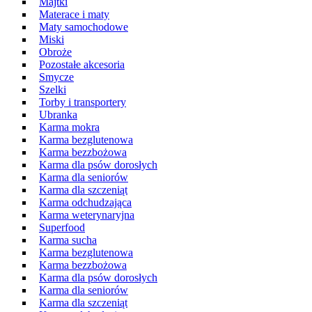
Majtki
Materace i maty
Maty samochodowe
Miski
Obroże
Pozostałe akcesoria
Smycze
Szelki
Torby i transportery
Ubranka
Karma mokra
Karma bezglutenowa
Karma bezzbożowa
Karma dla psów dorosłych
Karma dla seniorów
Karma dla szczeniąt
Karma odchudzająca
Karma weterynaryjna
Superfood
Karma sucha
Karma bezglutenowa
Karma bezzbożowa
Karma dla psów dorosłych
Karma dla seniorów
Karma dla szczeniąt