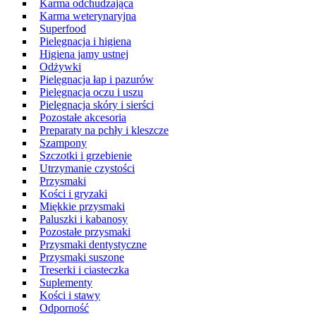
Karma odchudzająca
Karma weterynaryjna
Superfood
Pielęgnacja i higiena
Higiena jamy ustnej
Odżywki
Pielęgnacja łap i pazurów
Pielęgnacja oczu i uszu
Pielęgnacja skóry i sierści
Pozostałe akcesoria
Preparaty na pchły i kleszcze
Szampony
Szczotki i grzebienie
Utrzymanie czystości
Przysmaki
Kości i gryzaki
Miękkie przysmaki
Paluszki i kabanosy
Pozostałe przysmaki
Przysmaki dentystyczne
Przysmaki suszone
Treserki i ciasteczka
Suplementy
Kości i stawy
Odporność