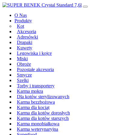
Przeskocz
Main
do
Navigation
O Nas
treści
Produkty
Kot
Akcesoria
Adresówki
Drapaki
Kuwety
Legowiska i kojce
Miski
Obroże
Pozostałe akcesoria
Smycze
Szelki
Torby i transportery
Karma mokra
Dla kotów sterylizowanych
Karma bezzbożowa
Karma dla kociąt
Karma dla kotów dorosłych
Karma dla kotów starszych
Karma monobiałkowa
Karma weterynaryjna
Superfood