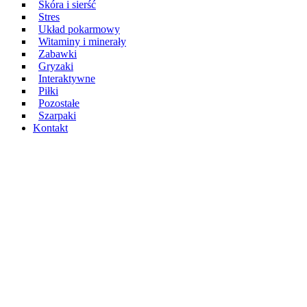
Skóra i sierść
Stres
Układ pokarmowy
Witaminy i minerały
Zabawki
Gryzaki
Interaktywne
Piłki
Pozostałe
Szarpaki
Kontakt