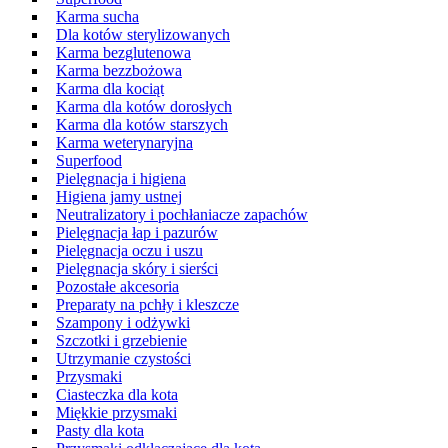
Karma sucha
Dla kotów sterylizowanych
Karma bezglutenowa
Karma bezzbożowa
Karma dla kociąt
Karma dla kotów dorosłych
Karma dla kotów starszych
Karma weterynaryjna
Superfood
Pielęgnacja i higiena
Higiena jamy ustnej
Neutralizatory i pochłaniacze zapachów
Pielęgnacja łap i pazurów
Pielęgnacja oczu i uszu
Pielęgnacja skóry i sierści
Pozostałe akcesoria
Preparaty na pchły i kleszcze
Szampony i odżywki
Szczotki i grzebienie
Utrzymanie czystości
Przysmaki
Ciasteczka dla kota
Miękkie przysmaki
Pasty dla kota