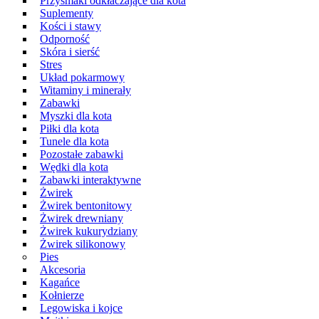
Przysmaki odkłaczające dla kota
Suplementy
Kości i stawy
Odporność
Skóra i sierść
Stres
Układ pokarmowy
Witaminy i minerały
Zabawki
Myszki dla kota
Piłki dla kota
Tunele dla kota
Pozostałe zabawki
Wędki dla kota
Zabawki interaktywne
Żwirek
Żwirek bentonitowy
Żwirek drewniany
Żwirek kukurydziany
Żwirek silikonowy
Pies
Akcesoria
Kagańce
Kołnierze
Legowiska i kojce