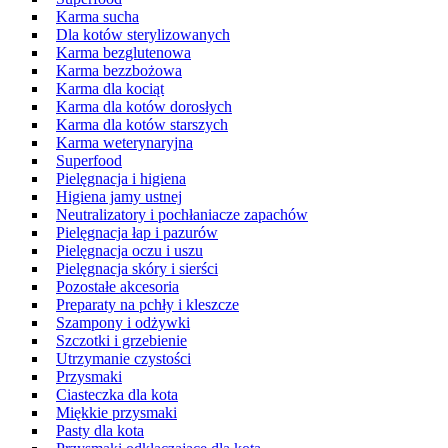
Karma sucha
Dla kotów sterylizowanych
Karma bezglutenowa
Karma bezzbożowa
Karma dla kociąt
Karma dla kotów dorosłych
Karma dla kotów starszych
Karma weterynaryjna
Superfood
Pielęgnacja i higiena
Higiena jamy ustnej
Neutralizatory i pochłaniacze zapachów
Pielęgnacja łap i pazurów
Pielęgnacja oczu i uszu
Pielęgnacja skóry i sierści
Pozostałe akcesoria
Preparaty na pchły i kleszcze
Szampony i odżywki
Szczotki i grzebienie
Utrzymanie czystości
Przysmaki
Ciasteczka dla kota
Miękkie przysmaki
Pasty dla kota