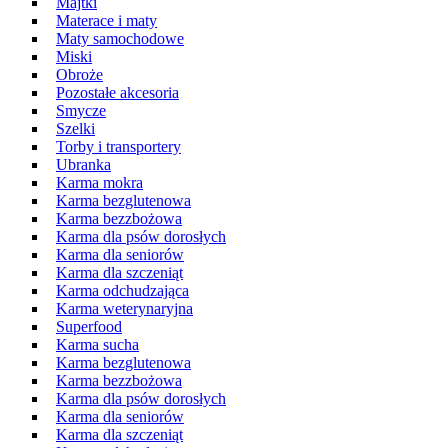
Majtki
Materace i maty
Maty samochodowe
Miski
Obroże
Pozostałe akcesoria
Smycze
Szelki
Torby i transportery
Ubranka
Karma mokra
Karma bezglutenowa
Karma bezzbożowa
Karma dla psów dorosłych
Karma dla seniorów
Karma dla szczeniąt
Karma odchudzająca
Karma weterynaryjna
Superfood
Karma sucha
Karma bezglutenowa
Karma bezzbożowa
Karma dla psów dorosłych
Karma dla seniorów
Karma dla szczeniąt