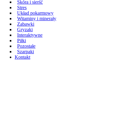
Skóra i sierść
Stres
Układ pokarmowy
Witaminy i minerały
Zabawki
Gryzaki
Interaktywne
Piłki
Pozostałe
Szarpaki
Kontakt