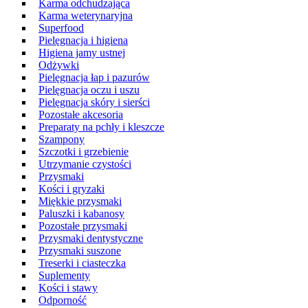
Karma odchudzająca
Karma weterynaryjna
Superfood
Pielęgnacja i higiena
Higiena jamy ustnej
Odżywki
Pielęgnacja łap i pazurów
Pielęgnacja oczu i uszu
Pielęgnacja skóry i sierści
Pozostałe akcesoria
Preparaty na pchły i kleszcze
Szampony
Szczotki i grzebienie
Utrzymanie czystości
Przysmaki
Kości i gryzaki
Miękkie przysmaki
Paluszki i kabanosy
Pozostałe przysmaki
Przysmaki dentystyczne
Przysmaki suszone
Treserki i ciasteczka
Suplementy
Kości i stawy
Odporność