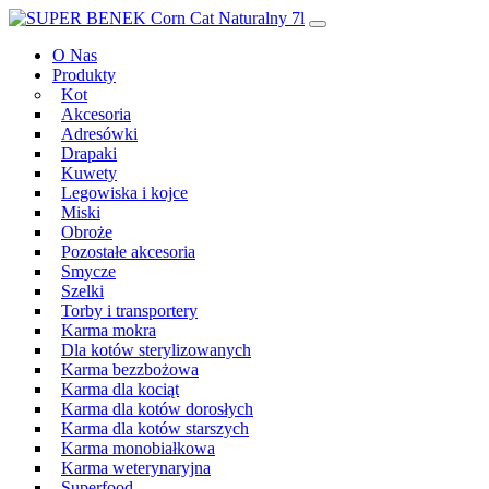
Przeskocz
Main
do
Navigation
O Nas
treści
Produkty
Kot
Akcesoria
Adresówki
Drapaki
Kuwety
Legowiska i kojce
Miski
Obroże
Pozostałe akcesoria
Smycze
Szelki
Torby i transportery
Karma mokra
Dla kotów sterylizowanych
Karma bezzbożowa
Karma dla kociąt
Karma dla kotów dorosłych
Karma dla kotów starszych
Karma monobiałkowa
Karma weterynaryjna
Superfood