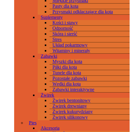
Miękkie przysmaki
Pasty dla kota
Przysmaki odkłaczające dla kota
Suplementy
Kości i stawy
Odporność
Skóra i sierść
Stres
Układ pokarmowy
Witaminy i minerały
Zabawki
Myszki dla kota
Piłki dla kota
Tunele dla kota
Pozostałe zabawki
Wędki dla kota
Zabawki interaktywne
Żwirek
Żwirek bentonitowy
Żwirek drewniany
Żwirek kukurydziany
Żwirek silikonowy
Pies
Akcesoria