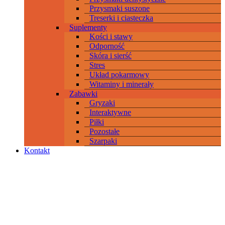
Przysmaki suszone
Treserki i ciasteczka
Suplementy
Kości i stawy
Odporność
Skóra i sierść
Stres
Układ pokarmowy
Witaminy i minerały
Zabawki
Gryzaki
Interaktywne
Piłki
Pozostałe
Szarpaki
Kontakt