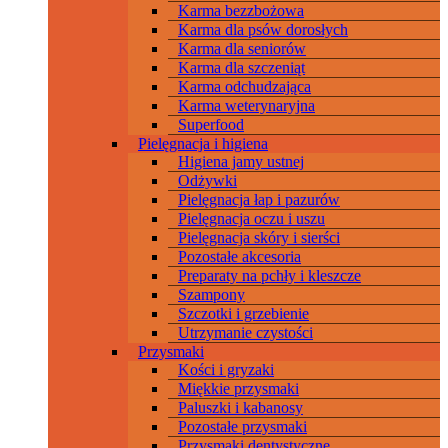
Karma bezzbożowa
Karma dla psów dorosłych
Karma dla seniorów
Karma dla szczeniąt
Karma odchudzająca
Karma weterynaryjna
Superfood
Pielęgnacja i higiena
Higiena jamy ustnej
Odżywki
Pielęgnacja łap i pazurów
Pielęgnacja oczu i uszu
Pielęgnacja skóry i sierści
Pozostałe akcesoria
Preparaty na pchły i kleszcze
Szampony
Szczotki i grzebienie
Utrzymanie czystości
Przysmaki
Kości i gryzaki
Miękkie przysmaki
Paluszki i kabanosy
Pozostałe przysmaki
Przysmaki dentystyczne