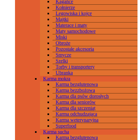
Kagańce
Kołnierze
Legowiska i kojce
Majtki
Materace i maty
Maty samochodowe
Miski
Obroże
Pozostałe akcesoria
Smycze
Szelki
Torby i transportery
Ubranka
Karma mokra
Karma bezglutenowa
Karma bezzbożowa
Karma dla psów dorosłych
Karma dla seniorów
Karma dla szczeniąt
Karma odchudzająca
Karma weterynaryjna
Superfood
Karma sucha
Karma bezglutenowa