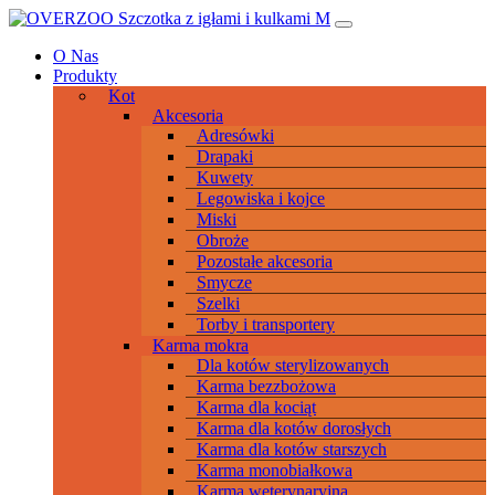
Przeskocz
Main
do
Navigation
O Nas
treści
Produkty
Kot
Akcesoria
Adresówki
Drapaki
Kuwety
Legowiska i kojce
Miski
Obroże
Pozostałe akcesoria
Smycze
Szelki
Torby i transportery
Karma mokra
Dla kotów sterylizowanych
Karma bezzbożowa
Karma dla kociąt
Karma dla kotów dorosłych
Karma dla kotów starszych
Karma monobiałkowa
Karma weterynaryjna