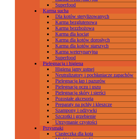
Superfood
Karma sucha
Dla kotów sterylizowanych
Karma bezglutenowa
Karma bezzbożowa
Karma dla kociąt
Karma dla kotów dorosłych
Karma dla kotów starszych
Karma weterynaryjna
Superfood
Pielęgnacja i higiena
Higiena jamy ustnej
Neutralizatory i pochłaniacze zapachów
Pielęgnacja łap i pazurów
Pielęgnacja oczu i uszu
Pielęgnacja skóry i sierści
Pozostałe akcesoria
Preparaty na pchły i kleszcze
Szampony i odżywki
Szczotki i grzebienie
Utrzymanie czystości
Przysmaki
Ciasteczka dla kota