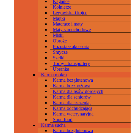
Kagańce
Kołnierze
Legowiska i kojce
Majtki
Materace i maty
Maty samochodowe
Miski
Obroże
Pozostałe akcesoria
Smycze
Szelki
Torby i transportery
Ubranka
Karma mokra
Karma bezglutenowa
Karma bezzbożowa
Karma dla psów dorosłych
Karma dla seniorów
Karma dla szczeniąt
Karma odchudzająca
Karma weterynaryjna
Superfood
Karma sucha
Karma bezglutenowa