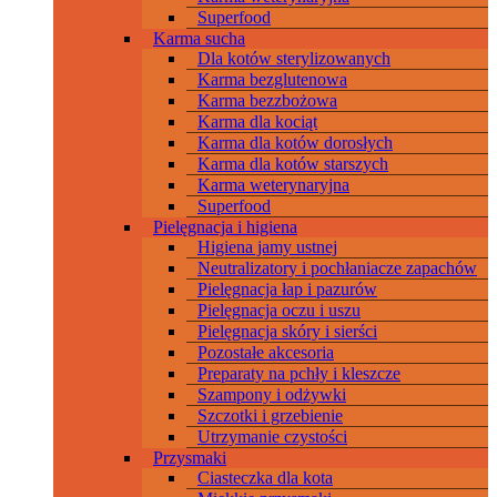
Superfood
Karma sucha
Dla kotów sterylizowanych
Karma bezglutenowa
Karma bezzbożowa
Karma dla kociąt
Karma dla kotów dorosłych
Karma dla kotów starszych
Karma weterynaryjna
Superfood
Pielęgnacja i higiena
Higiena jamy ustnej
Neutralizatory i pochłaniacze zapachów
Pielęgnacja łap i pazurów
Pielęgnacja oczu i uszu
Pielęgnacja skóry i sierści
Pozostałe akcesoria
Preparaty na pchły i kleszcze
Szampony i odżywki
Szczotki i grzebienie
Utrzymanie czystości
Przysmaki
Ciasteczka dla kota