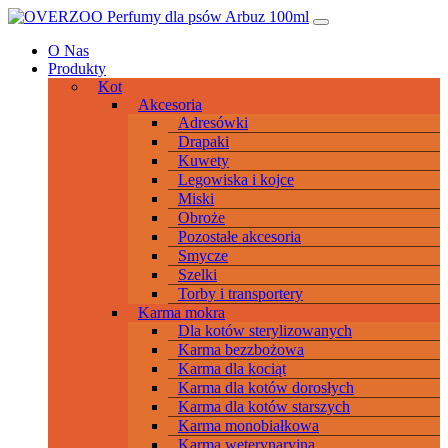
Przeskocz
Main
do
Navigation
O Nas
treści
Produkty
Kot
Akcesoria
Adresówki
Drapaki
Kuwety
Legowiska i kojce
Miski
Obroże
Pozostałe akcesoria
Smycze
Szelki
Torby i transportery
Karma mokra
Dla kotów sterylizowanych
Karma bezzbożowa
Karma dla kociąt
Karma dla kotów dorosłych
Karma dla kotów starszych
Karma monobiałkowa
Karma weterynaryjna