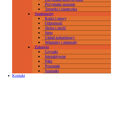
Przysmaki suszone
Treserki i ciasteczka
Suplementy
Kości i stawy
Odporność
Skóra i sierść
Stres
Układ pokarmowy
Witaminy i minerały
Zabawki
Gryzaki
Interaktywne
Piłki
Pozostałe
Szarpaki
Kontakt