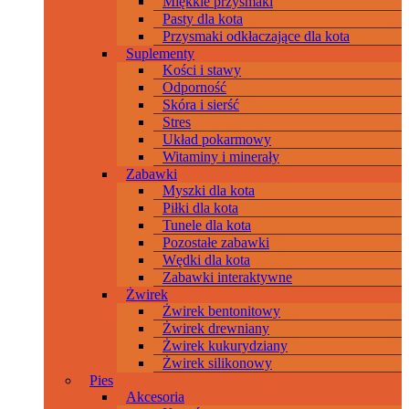
Miękkie przysmaki
Pasty dla kota
Przysmaki odkłaczające dla kota
Suplementy
Kości i stawy
Odporność
Skóra i sierść
Stres
Układ pokarmowy
Witaminy i minerały
Zabawki
Myszki dla kota
Piłki dla kota
Tunele dla kota
Pozostałe zabawki
Wędki dla kota
Zabawki interaktywne
Żwirek
Żwirek bentonitowy
Żwirek drewniany
Żwirek kukurydziany
Żwirek silikonowy
Pies
Akcesoria