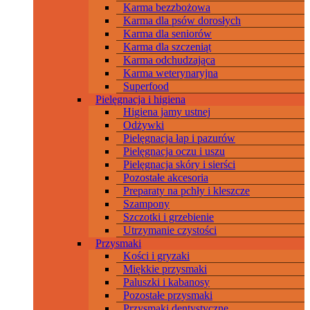
Karma bezzbożowa
Karma dla psów dorosłych
Karma dla seniorów
Karma dla szczeniąt
Karma odchudzająca
Karma weterynaryjna
Superfood
Pielęgnacja i higiena
Higiena jamy ustnej
Odżywki
Pielęgnacja łap i pazurów
Pielęgnacja oczu i uszu
Pielęgnacja skóry i sierści
Pozostałe akcesoria
Preparaty na pchły i kleszcze
Szampony
Szczotki i grzebienie
Utrzymanie czystości
Przysmaki
Kości i gryzaki
Miękkie przysmaki
Paluszki i kabanosy
Pozostałe przysmaki
Przysmaki dentystyczne