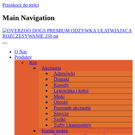
Przeskocz do treści
Main Navigation
O Nas
Produkty
Kot
Akcesoria
Adresówki
Drapaki
Kuwety
Legowiska i kojce
Miski
Obroże
Pozostałe akcesoria
Smycze
Szelki
Torby i transportery
Karma mokra