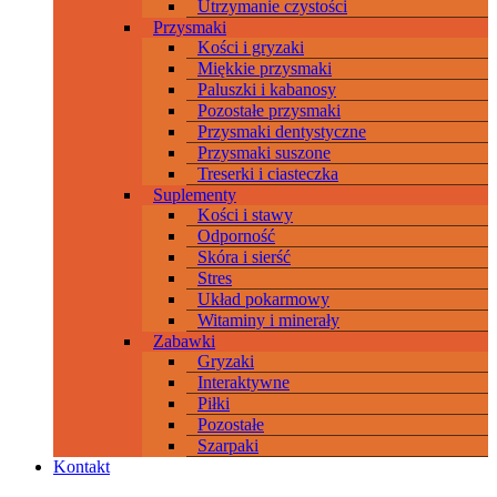
Utrzymanie czystości
Przysmaki
Kości i gryzaki
Miękkie przysmaki
Paluszki i kabanosy
Pozostałe przysmaki
Przysmaki dentystyczne
Przysmaki suszone
Treserki i ciasteczka
Suplementy
Kości i stawy
Odporność
Skóra i sierść
Stres
Układ pokarmowy
Witaminy i minerały
Zabawki
Gryzaki
Interaktywne
Piłki
Pozostałe
Szarpaki
Kontakt