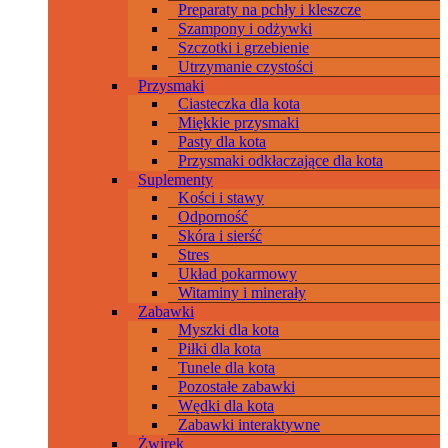
Preparaty na pchły i kleszcze
Szampony i odżywki
Szczotki i grzebienie
Utrzymanie czystości
Przysmaki
Ciasteczka dla kota
Miękkie przysmaki
Pasty dla kota
Przysmaki odkłaczające dla kota
Suplementy
Kości i stawy
Odporność
Skóra i sierść
Stres
Układ pokarmowy
Witaminy i minerały
Zabawki
Myszki dla kota
Piłki dla kota
Tunele dla kota
Pozostałe zabawki
Wędki dla kota
Zabawki interaktywne
Żwirek