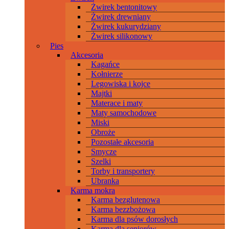
Żwirek bentonitowy
Żwirek drewniany
Żwirek kukurydziany
Żwirek silikonowy
Pies
Akcesoria
Kagańce
Kołnierze
Legowiska i kojce
Majtki
Materace i maty
Maty samochodowe
Miski
Obroże
Pozostałe akcesoria
Smycze
Szelki
Torby i transportery
Ubranka
Karma mokra
Karma bezglutenowa
Karma bezzbożowa
Karma dla psów dorosłych
Karma dla seniorów