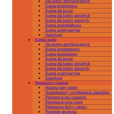
Dla kotów sterylizowanych
Karma bezzbożowa
Karma dla kociąt
Karma dla kotów dorosłych
Karma dla kotów starszych
Karma monobiałkowa
Karma weterynaryjna
Superfood
Karma sucha
Dla kotów sterylizowanych
Karma bezglutenowa
Karma bezzbożowa
Karma dla kociąt
Karma dla kotów dorosłych
Karma dla kotów starszych
Karma weterynaryjna
Superfood
Pielęgnacja i higiena
Higiena jamy ustnej
Neutralizatory i pochłaniacze zapachów
Pielęgnacja łap i pazurów
Pielęgnacja oczu i uszu
Pielęgnacja skóry i sierści
Pozostałe akcesoria