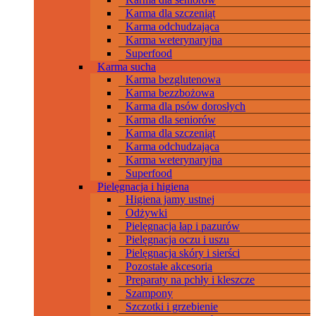
Karma dla szczeniąt
Karma odchudzająca
Karma weterynaryjna
Superfood
Karma sucha
Karma bezglutenowa
Karma bezzbożowa
Karma dla psów dorosłych
Karma dla seniorów
Karma dla szczeniąt
Karma odchudzająca
Karma weterynaryjna
Superfood
Pielęgnacja i higiena
Higiena jamy ustnej
Odżywki
Pielęgnacja łap i pazurów
Pielęgnacja oczu i uszu
Pielęgnacja skóry i sierści
Pozostałe akcesoria
Preparaty na pchły i kleszcze
Szampony
Szczotki i grzebienie