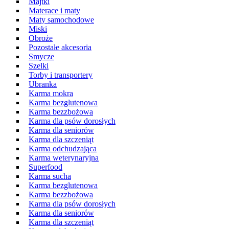
Majtki
Materace i maty
Maty samochodowe
Miski
Obroże
Pozostałe akcesoria
Smycze
Szelki
Torby i transportery
Ubranka
Karma mokra
Karma bezglutenowa
Karma bezzbożowa
Karma dla psów dorosłych
Karma dla seniorów
Karma dla szczeniąt
Karma odchudzająca
Karma weterynaryjna
Superfood
Karma sucha
Karma bezglutenowa
Karma bezzbożowa
Karma dla psów dorosłych
Karma dla seniorów
Karma dla szczeniąt