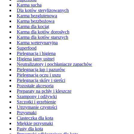
Karma sucha
Dla kotów sterylizowanych
Karma bezglutenowa
Karma bezzbożowa
Karma dla kociąt
Karma dla kotów dorosłych
Karma dla kotów starszych
Karma weterynaryjna
Superfood
Pielęgnacja i higiena
Higiena jamy ustnej
Neutralizatory i pochłaniacze zapachów
Pielęgnacja łap i pazurów
Pielęgnacja oczu i uszu
Pielęgnacja skóry i sierści
Pozostałe akcesoria
Preparaty na pchły i kleszcze
Szampony i odżywki
Szczotki i grzebienie
Utrzymanie czystości
Przysmaki
Ciasteczka dla kota
Miękkie przysmaki
Pasty dla kota