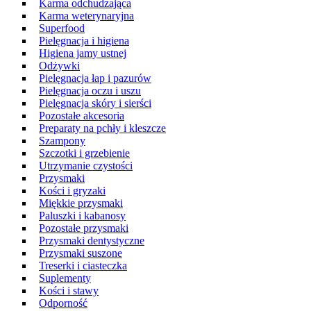
Karma odchudzająca
Karma weterynaryjna
Superfood
Pielęgnacja i higiena
Higiena jamy ustnej
Odżywki
Pielęgnacja łap i pazurów
Pielęgnacja oczu i uszu
Pielęgnacja skóry i sierści
Pozostałe akcesoria
Preparaty na pchły i kleszcze
Szampony
Szczotki i grzebienie
Utrzymanie czystości
Przysmaki
Kości i gryzaki
Miękkie przysmaki
Paluszki i kabanosy
Pozostałe przysmaki
Przysmaki dentystyczne
Przysmaki suszone
Treserki i ciasteczka
Suplementy
Kości i stawy
Odporność