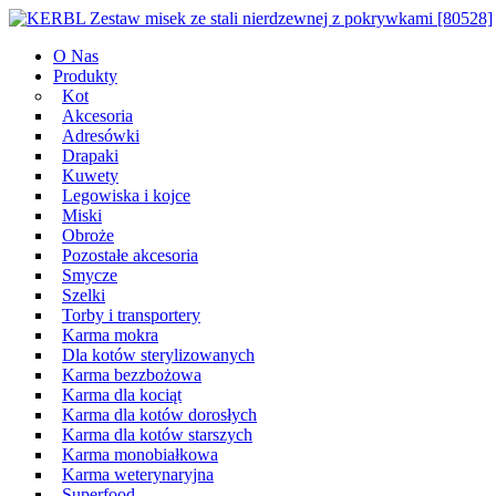
Przeskocz
Main
do
Navigation
O Nas
treści
Produkty
Kot
Akcesoria
Adresówki
Drapaki
Kuwety
Legowiska i kojce
Miski
Obroże
Pozostałe akcesoria
Smycze
Szelki
Torby i transportery
Karma mokra
Dla kotów sterylizowanych
Karma bezzbożowa
Karma dla kociąt
Karma dla kotów dorosłych
Karma dla kotów starszych
Karma monobiałkowa
Karma weterynaryjna
Superfood