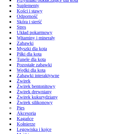
Przysmaki odkłaczające dla kota
Suplementy
Kości i stawy
Odporność
Skóra i sierść
Stres
Układ pokarmowy
Witaminy i minerały
Zabawki
Myszki dla kota
Piłki dla kota
Tunele dla kota
Pozostałe zabawki
Wędki dla kota
Zabawki interaktywne
Żwirek
Żwirek bentonitowy
Żwirek drewniany
Żwirek kukurydziany
Żwirek silikonowy
Pies
Akcesoria
Kagańce
Kołnierze
Legowiska i kojce