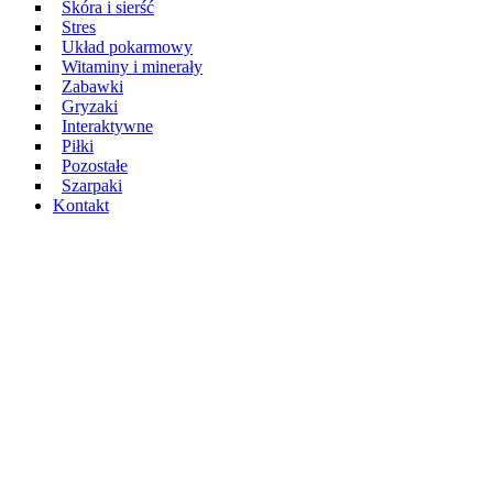
Skóra i sierść
Stres
Układ pokarmowy
Witaminy i minerały
Zabawki
Gryzaki
Interaktywne
Piłki
Pozostałe
Szarpaki
Kontakt