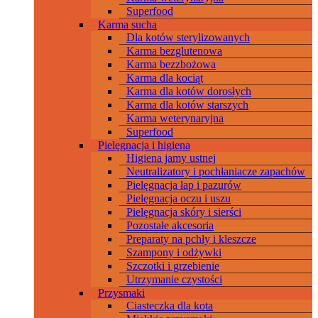
Superfood
Karma sucha
Dla kotów sterylizowanych
Karma bezglutenowa
Karma bezzbożowa
Karma dla kociąt
Karma dla kotów dorosłych
Karma dla kotów starszych
Karma weterynaryjna
Superfood
Pielęgnacja i higiena
Higiena jamy ustnej
Neutralizatory i pochłaniacze zapachów
Pielęgnacja łap i pazurów
Pielęgnacja oczu i uszu
Pielęgnacja skóry i sierści
Pozostałe akcesoria
Preparaty na pchły i kleszcze
Szampony i odżywki
Szczotki i grzebienie
Utrzymanie czystości
Przysmaki
Ciasteczka dla kota