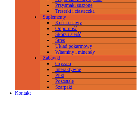
Przysmaki suszone
Treserki i ciasteczka
Suplementy
Kości i stawy
Odporność
Skóra i sierść
Stres
Układ pokarmowy
Witaminy i minerały
Zabawki
Gryzaki
Interaktywne
Piłki
Pozostałe
Szarpaki
Kontakt