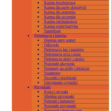
Karma bezzbożowa
Karma dla psów dorosłych
Karma dla seniorów
Karma dla szczeniąt
Karma odchudzająca
Karma weterynaryjna
Superfood
Pielęgnacja i higiena
Higiena jamy ustnej
Odżywki
Pielęgnacja łap i pazurów
Pielęgnacja oczu i uszu
Pielęgnacja skóry i sierści
Pozostałe akcesoria
Preparaty na pchły i kleszcze
Szampony
Szczotki i grzebienie
Utrzymanie czystości
Przysmaki
Kości i gryzaki
Miękkie przysmaki
Paluszki i kabanosy
Pozostałe przysmaki
Przysmaki dentystyczne