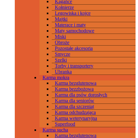
Kagańce
Kołnierze
Legowiska i kojce
Majtki
Materace i maty
Maty samochodowe
Miski
Obroże
Pozostałe akcesoria
Smycze
Szelki
Torby i transportery
Ubranka
Karma mokra
Karma bezglutenowa
Karma bezzbożowa
Karma dla psów dorosłych
Karma dla seniorów
Karma dla szczeniąt
Karma odchudzająca
Karma weterynaryjna
Superfood
Karma sucha
Karma bezglutenowa