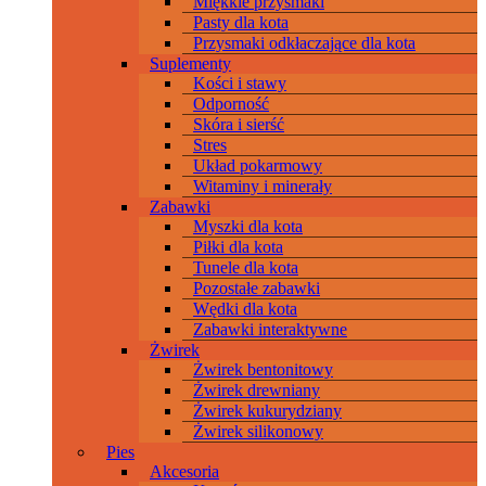
Miękkie przysmaki
Pasty dla kota
Przysmaki odkłaczające dla kota
Suplementy
Kości i stawy
Odporność
Skóra i sierść
Stres
Układ pokarmowy
Witaminy i minerały
Zabawki
Myszki dla kota
Piłki dla kota
Tunele dla kota
Pozostałe zabawki
Wędki dla kota
Zabawki interaktywne
Żwirek
Żwirek bentonitowy
Żwirek drewniany
Żwirek kukurydziany
Żwirek silikonowy
Pies
Akcesoria