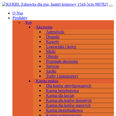
Przeskocz
Main
do
Navigation
O Nas
treści
Produkty
Kot
Akcesoria
Adresówki
Drapaki
Kuwety
Legowiska i kojce
Miski
Obroże
Pozostałe akcesoria
Smycze
Szelki
Torby i transportery
Karma mokra
Dla kotów sterylizowanych
Karma bezzbożowa
Karma dla kociąt
Karma dla kotów dorosłych
Karma dla kotów starszych
Karma monobiałkowa
Karma weterynaryjna