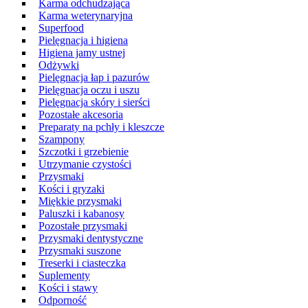
Karma odchudzająca
Karma weterynaryjna
Superfood
Pielęgnacja i higiena
Higiena jamy ustnej
Odżywki
Pielęgnacja łap i pazurów
Pielęgnacja oczu i uszu
Pielęgnacja skóry i sierści
Pozostałe akcesoria
Preparaty na pchły i kleszcze
Szampony
Szczotki i grzebienie
Utrzymanie czystości
Przysmaki
Kości i gryzaki
Miękkie przysmaki
Paluszki i kabanosy
Pozostałe przysmaki
Przysmaki dentystyczne
Przysmaki suszone
Treserki i ciasteczka
Suplementy
Kości i stawy
Odporność