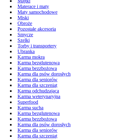
Majtki
Materace i maty
Maty samochodowe
Miski
Obroże
Pozostałe akcesoria
Smycze
Szelki
Torby i transportery
Ubranka
Karma mokra
Karma bezglutenowa
Karma bezzbożowa
Karma dla psów dorosłych
Karma dla seniorów
Karma dla szczeniąt
Karma odchudzająca
Karma weterynaryjna
Superfood
Karma sucha
Karma bezglutenowa
Karma bezzbożowa
Karma dla psów dorosłych
Karma dla seniorów
Karma dla szczeniąt