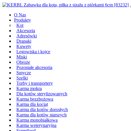
Przeskocz
Main
do
Navigation
O Nas
treści
Produkty
Kot
Akcesoria
Adresówki
Drapaki
Kuwety
Legowiska i kojce
Miski
Obroże
Pozostałe akcesoria
Smycze
Szelki
Torby i transportery
Karma mokra
Dla kotów sterylizowanych
Karma bezzbożowa
Karma dla kociąt
Karma dla kotów dorosłych
Karma dla kotów starszych
Karma monobiałkowa
Karma weterynaryjna
Superfood