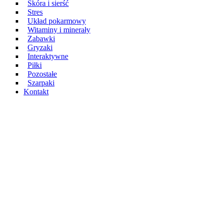
Skóra i sierść
Stres
Układ pokarmowy
Witaminy i minerały
Zabawki
Gryzaki
Interaktywne
Piłki
Pozostałe
Szarpaki
Kontakt