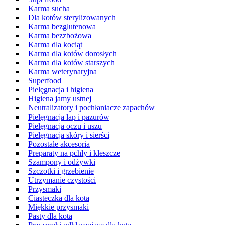
Karma sucha
Dla kotów sterylizowanych
Karma bezglutenowa
Karma bezzbożowa
Karma dla kociąt
Karma dla kotów dorosłych
Karma dla kotów starszych
Karma weterynaryjna
Superfood
Pielęgnacja i higiena
Higiena jamy ustnej
Neutralizatory i pochłaniacze zapachów
Pielęgnacja łap i pazurów
Pielęgnacja oczu i uszu
Pielęgnacja skóry i sierści
Pozostałe akcesoria
Preparaty na pchły i kleszcze
Szampony i odżywki
Szczotki i grzebienie
Utrzymanie czystości
Przysmaki
Ciasteczka dla kota
Miękkie przysmaki
Pasty dla kota