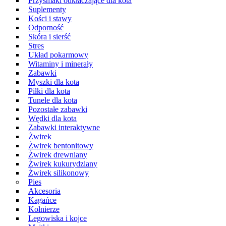
Przysmaki odkłaczające dla kota
Suplementy
Kości i stawy
Odporność
Skóra i sierść
Stres
Układ pokarmowy
Witaminy i minerały
Zabawki
Myszki dla kota
Piłki dla kota
Tunele dla kota
Pozostałe zabawki
Wędki dla kota
Zabawki interaktywne
Żwirek
Żwirek bentonitowy
Żwirek drewniany
Żwirek kukurydziany
Żwirek silikonowy
Pies
Akcesoria
Kagańce
Kołnierze
Legowiska i kojce