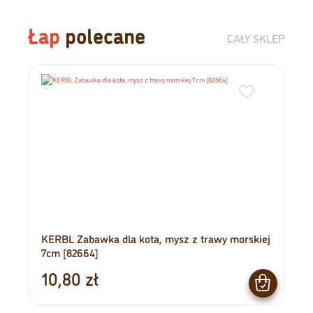
Łap
polecane
CAŁY SKLEP
KERBL Zabawka dla kota, mysz z trawy morskiej
7cm [82664]
10,80
zł