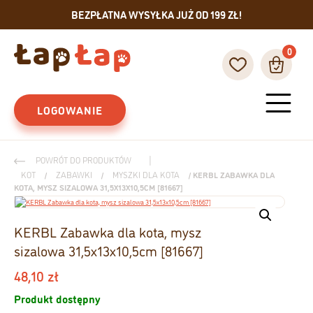
BEZPŁATNA WYSYŁKA JUŻ OD 199 ZŁ!
0
Main Navigation
LOGOWANIE
|
POWRÓT DO PRODUKTÓW
KOT
/
ZABAWKI
/
MYSZKI DLA KOTA
/ KERBL ZABAWKA DLA
KOTA, MYSZ SIZALOWA 31,5X13X10,5CM [81667]
KERBL Zabawka dla kota, mysz
sizalowa 31,5x13x10,5cm [81667]
48,10
zł
Produkt dostępny