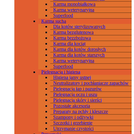
Karma monobiałkowa
Karma weterynaryjna
Superfood
Karma sucha
Dla kotów sterylizowanych
Karma bezglutenowa
Karma bezzbożowa
Karma dla kociąt
Karma dla kotów dorosłych
Karma dla kotów starszych
Karma weterynaryjna
Superfood
Pielęgnacja i higiena
Higiena jamy ustnej
Neutralizatory i pochłaniacze zapachów
Pielęgnacja łap i pazurów
Pielęgnacja oczu i uszu
Pielęgnacja skóry i sierści
Pozostałe akcesoria
Preparaty na pchły i kleszcze
Szampony i odżywki
Szczotki i grzebienie
Utrzymanie czystości