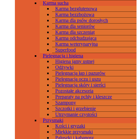
Karma sucha
Karma bezglutenowa
Karma bezzbożowa
Karma dla psów dorosłych
Karma dla seniorów
Karma dla szczeniąt
Karma odchudzająca
Karma weterynaryjna
Superfood
Pielęgnacja i higiena
Higiena jamy ustnej
Odżywki
Pielęgnacja łap i pazurów
Pielęgnacja oczu i uszu
Pielęgnacja skóry i sierści
Pozostałe akcesoria
Preparaty na pchły i kleszcze
Szampony
Szczotki i grzebienie
Utrzymanie czystości
Przysmaki
Kości i gryzaki
Miękkie przysmaki
Paluszki i kabanosy