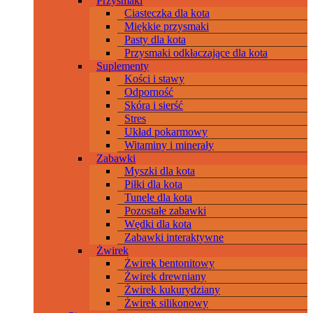
Przysmaki
Ciasteczka dla kota
Miękkie przysmaki
Pasty dla kota
Przysmaki odkłaczające dla kota
Suplementy
Kości i stawy
Odporność
Skóra i sierść
Stres
Układ pokarmowy
Witaminy i minerały
Zabawki
Myszki dla kota
Piłki dla kota
Tunele dla kota
Pozostałe zabawki
Wędki dla kota
Zabawki interaktywne
Żwirek
Żwirek bentonitowy
Żwirek drewniany
Żwirek kukurydziany
Żwirek silikonowy