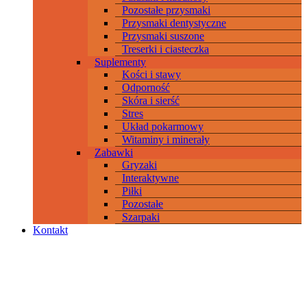
Pozostałe przysmaki
Przysmaki dentystyczne
Przysmaki suszone
Treserki i ciasteczka
Suplementy
Kości i stawy
Odporność
Skóra i sierść
Stres
Układ pokarmowy
Witaminy i minerały
Zabawki
Gryzaki
Interaktywne
Piłki
Pozostałe
Szarpaki
Kontakt