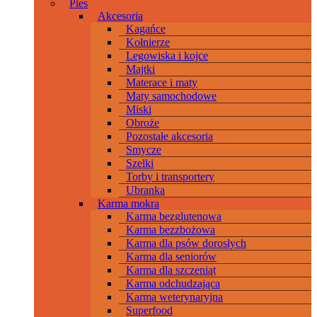
Pies
Akcesoria
Kagańce
Kołnierze
Legowiska i kojce
Majtki
Materace i maty
Maty samochodowe
Miski
Obroże
Pozostałe akcesoria
Smycze
Szelki
Torby i transportery
Ubranka
Karma mokra
Karma bezglutenowa
Karma bezzbożowa
Karma dla psów dorosłych
Karma dla seniorów
Karma dla szczeniąt
Karma odchudzająca
Karma weterynaryjna
Superfood