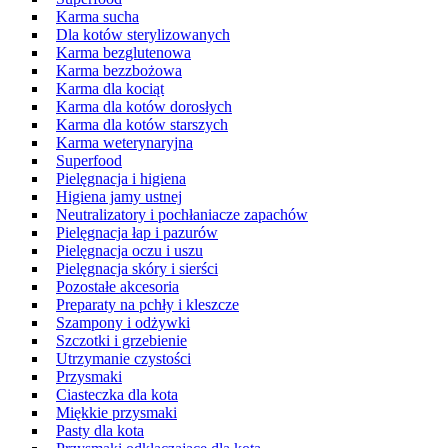
Karma sucha
Dla kotów sterylizowanych
Karma bezglutenowa
Karma bezzbożowa
Karma dla kociąt
Karma dla kotów dorosłych
Karma dla kotów starszych
Karma weterynaryjna
Superfood
Pielęgnacja i higiena
Higiena jamy ustnej
Neutralizatory i pochłaniacze zapachów
Pielęgnacja łap i pazurów
Pielęgnacja oczu i uszu
Pielęgnacja skóry i sierści
Pozostałe akcesoria
Preparaty na pchły i kleszcze
Szampony i odżywki
Szczotki i grzebienie
Utrzymanie czystości
Przysmaki
Ciasteczka dla kota
Miękkie przysmaki
Pasty dla kota