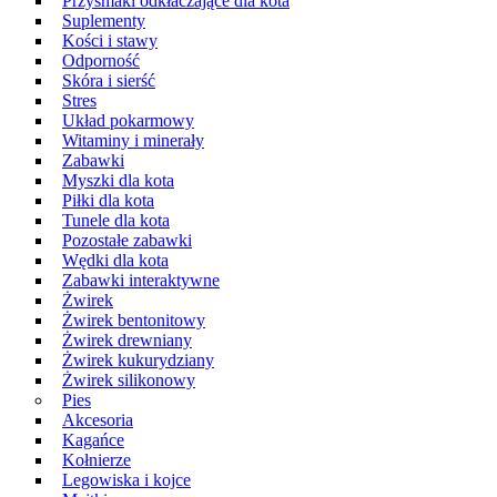
Przysmaki odkłaczające dla kota
Suplementy
Kości i stawy
Odporność
Skóra i sierść
Stres
Układ pokarmowy
Witaminy i minerały
Zabawki
Myszki dla kota
Piłki dla kota
Tunele dla kota
Pozostałe zabawki
Wędki dla kota
Zabawki interaktywne
Żwirek
Żwirek bentonitowy
Żwirek drewniany
Żwirek kukurydziany
Żwirek silikonowy
Pies
Akcesoria
Kagańce
Kołnierze
Legowiska i kojce