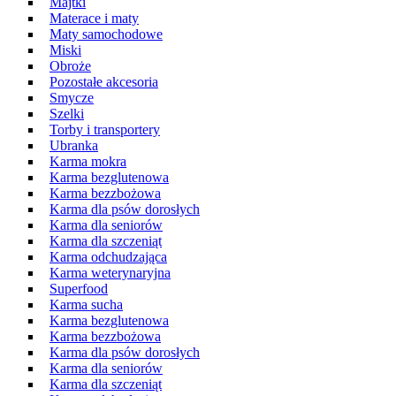
Majtki
Materace i maty
Maty samochodowe
Miski
Obroże
Pozostałe akcesoria
Smycze
Szelki
Torby i transportery
Ubranka
Karma mokra
Karma bezglutenowa
Karma bezzbożowa
Karma dla psów dorosłych
Karma dla seniorów
Karma dla szczeniąt
Karma odchudzająca
Karma weterynaryjna
Superfood
Karma sucha
Karma bezglutenowa
Karma bezzbożowa
Karma dla psów dorosłych
Karma dla seniorów
Karma dla szczeniąt