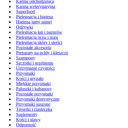
Karma odchudzająca
Karma weterynaryjna
Superfood
Pielęgnacja i higiena
Higiena jamy ustnej
Odżywki
Pielęgnacja łap i pazurów
Pielęgnacja oczu i uszu
Pielęgnacja skóry i sierści
Pozostałe akcesoria
Preparaty na pchły i kleszcze
Szampony
Szczotki i grzebienie
Utrzymanie czystości
Przysmaki
Kości i gryzaki
Miękkie przysmaki
Paluszki i kabanosy
Pozostałe przysmaki
Przysmaki dentystyczne
Przysmaki suszone
Treserki i ciasteczka
Suplementy
Kości i stawy
Odporność