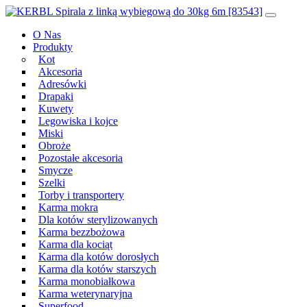
Przeskocz
Main
do
Navigation
O Nas
treści
Produkty
Kot
Akcesoria
Adresówki
Drapaki
Kuwety
Legowiska i kojce
Miski
Obroże
Pozostałe akcesoria
Smycze
Szelki
Torby i transportery
Karma mokra
Dla kotów sterylizowanych
Karma bezzbożowa
Karma dla kociąt
Karma dla kotów dorosłych
Karma dla kotów starszych
Karma monobiałkowa
Karma weterynaryjna
Superfood