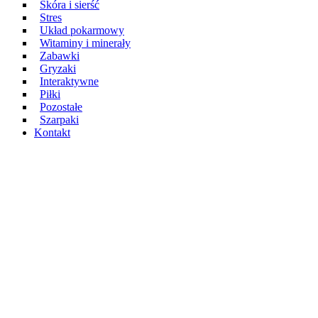
Skóra i sierść
Stres
Układ pokarmowy
Witaminy i minerały
Zabawki
Gryzaki
Interaktywne
Piłki
Pozostałe
Szarpaki
Kontakt