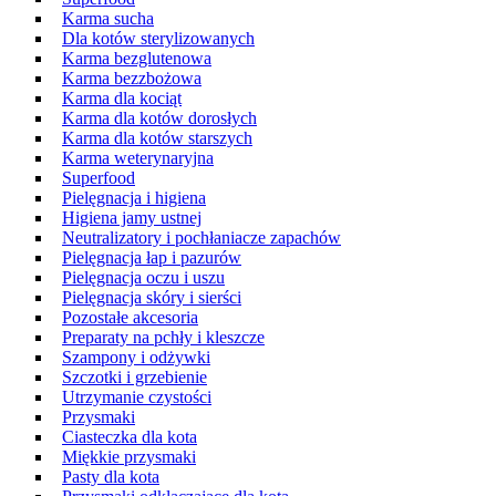
Karma sucha
Dla kotów sterylizowanych
Karma bezglutenowa
Karma bezzbożowa
Karma dla kociąt
Karma dla kotów dorosłych
Karma dla kotów starszych
Karma weterynaryjna
Superfood
Pielęgnacja i higiena
Higiena jamy ustnej
Neutralizatory i pochłaniacze zapachów
Pielęgnacja łap i pazurów
Pielęgnacja oczu i uszu
Pielęgnacja skóry i sierści
Pozostałe akcesoria
Preparaty na pchły i kleszcze
Szampony i odżywki
Szczotki i grzebienie
Utrzymanie czystości
Przysmaki
Ciasteczka dla kota
Miękkie przysmaki
Pasty dla kota