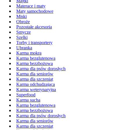
Majtki
Materace i maty
Maty samochodowe
Miski
Obroże
Pozostałe akcesoria
Smycze
Szelki
Torby i transportery
Ubranka
Karma mokra
Karma bezglutenowa
Karma bezzbożowa
Karma dla psów dorosłych
Karma dla seniorów
Karma dla szczeniąt
Karma odchudzająca
Karma weterynaryjna
Superfood
Karma sucha
Karma bezglutenowa
Karma bezzbożowa
Karma dla psów dorosłych
Karma dla seniorów
Karma dla szczeniąt