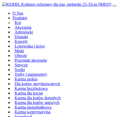
Przeskocz
Main
do
Navigation
O Nas
treści
Produkty
Kot
Akcesoria
Adresówki
Drapaki
Kuwety
Legowiska i kojce
Miski
Obroże
Pozostałe akcesoria
Smycze
Szelki
Torby i transportery
Karma mokra
Dla kotów sterylizowanych
Karma bezzbożowa
Karma dla kociąt
Karma dla kotów dorosłych
Karma dla kotów starszych
Karma monobiałkowa
Karma weterynaryjna
Superfood