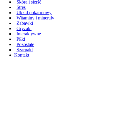
Skóra i sierść
Stres
Układ pokarmowy
Witaminy i minerały
Zabawki
Gryzaki
Interaktywne
Piłki
Pozostałe
Szarpaki
Kontakt