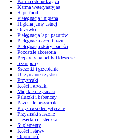
Karma odchudzająca
Karma weterynaryjna
Superfood
Pielęgnacja i higiena
Higiena jamy ustnej
Odżywki
Pielęgnacja łap i pazurów
Pielęgnacja oczu i uszu
Pielęgnacja skóry i sierści
Pozostałe akcesoria
Preparaty na pchły i kleszcze
Szampony
Szczotki i grzebienie
Utrzymanie czystości
Przysmaki
Kości i gryzaki
Miękkie przysmaki
Paluszki i kabanosy
Pozostałe przysmaki
Przysmaki dentystyczne
Przysmaki suszone
Treserki i ciasteczka
Suplementy
Kości i stawy
Odporność