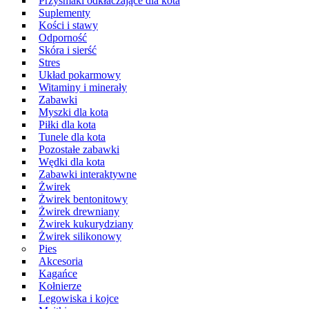
Przysmaki odkłaczające dla kota
Suplementy
Kości i stawy
Odporność
Skóra i sierść
Stres
Układ pokarmowy
Witaminy i minerały
Zabawki
Myszki dla kota
Piłki dla kota
Tunele dla kota
Pozostałe zabawki
Wędki dla kota
Zabawki interaktywne
Żwirek
Żwirek bentonitowy
Żwirek drewniany
Żwirek kukurydziany
Żwirek silikonowy
Pies
Akcesoria
Kagańce
Kołnierze
Legowiska i kojce