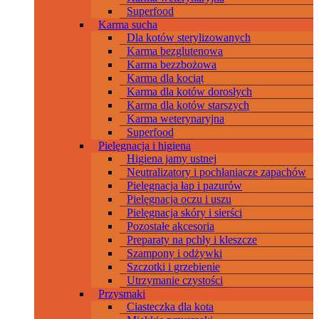
Superfood
Karma sucha
Dla kotów sterylizowanych
Karma bezglutenowa
Karma bezzbożowa
Karma dla kociąt
Karma dla kotów dorosłych
Karma dla kotów starszych
Karma weterynaryjna
Superfood
Pielęgnacja i higiena
Higiena jamy ustnej
Neutralizatory i pochłaniacze zapachów
Pielęgnacja łap i pazurów
Pielęgnacja oczu i uszu
Pielęgnacja skóry i sierści
Pozostałe akcesoria
Preparaty na pchły i kleszcze
Szampony i odżywki
Szczotki i grzebienie
Utrzymanie czystości
Przysmaki
Ciasteczka dla kota