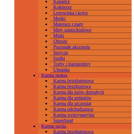
Kagańce
Kołnierze
Legowiska i kojce
Majtki
Materace i maty
Maty samochodowe
Miski
Obroże
Pozostałe akcesoria
Smycze
Szelki
Torby i transportery
Ubranka
Karma mokra
Karma bezglutenowa
Karma bezzbożowa
Karma dla psów dorosłych
Karma dla seniorów
Karma dla szczeniąt
Karma odchudzająca
Karma weterynaryjna
Superfood
Karma sucha
Karma bezglutenowa