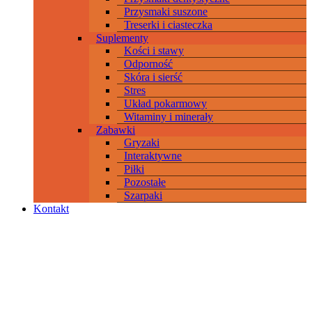
Przysmaki suszone
Treserki i ciasteczka
Suplementy
Kości i stawy
Odporność
Skóra i sierść
Stres
Układ pokarmowy
Witaminy i minerały
Zabawki
Gryzaki
Interaktywne
Piłki
Pozostałe
Szarpaki
Kontakt