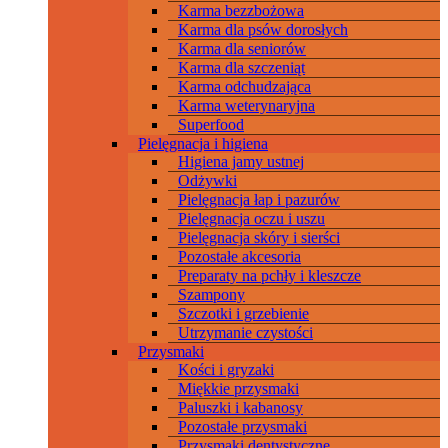
Karma bezzbożowa
Karma dla psów dorosłych
Karma dla seniorów
Karma dla szczeniąt
Karma odchudzająca
Karma weterynaryjna
Superfood
Pielęgnacja i higiena
Higiena jamy ustnej
Odżywki
Pielęgnacja łap i pazurów
Pielęgnacja oczu i uszu
Pielęgnacja skóry i sierści
Pozostałe akcesoria
Preparaty na pchły i kleszcze
Szampony
Szczotki i grzebienie
Utrzymanie czystości
Przysmaki
Kości i gryzaki
Miękkie przysmaki
Paluszki i kabanosy
Pozostałe przysmaki
Przysmaki dentystyczne