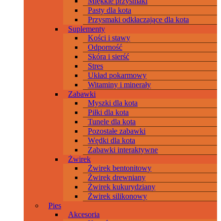
Miękkie przysmaki
Pasty dla kota
Przysmaki odkłaczające dla kota
Suplementy
Kości i stawy
Odporność
Skóra i sierść
Stres
Układ pokarmowy
Witaminy i minerały
Zabawki
Myszki dla kota
Piłki dla kota
Tunele dla kota
Pozostałe zabawki
Wędki dla kota
Zabawki interaktywne
Żwirek
Żwirek bentonitowy
Żwirek drewniany
Żwirek kukurydziany
Żwirek silikonowy
Pies
Akcesoria