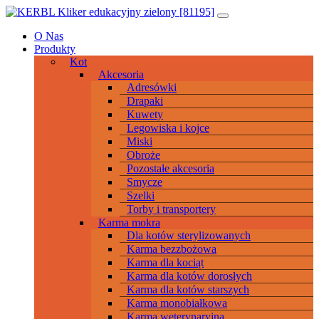
Przeskocz
Main
do
Navigation
O Nas
treści
Produkty
Kot
Akcesoria
Adresówki
Drapaki
Kuwety
Legowiska i kojce
Miski
Obroże
Pozostałe akcesoria
Smycze
Szelki
Torby i transportery
Karma mokra
Dla kotów sterylizowanych
Karma bezzbożowa
Karma dla kociąt
Karma dla kotów dorosłych
Karma dla kotów starszych
Karma monobiałkowa
Karma weterynaryjna