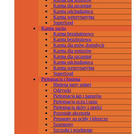
Karma dla szczeniąt
Karma odchudzająca
Karma weterynaryjna
Superfood
Karma sucha
Karma bezglutenowa
Karma bezzbożowa
Karma dla psów dorosłych
Karma dla seniorów
Karma dla szczeniąt
Karma odchudzająca
Karma weterynaryjna
Superfood
Pielęgnacja i higiena
Higiena jamy ustnej
Odżywki
Pielęgnacja łap i pazurów
Pielęgnacja oczu i uszu
Pielęgnacja skóry i sierści
Pozostałe akcesoria
Preparaty na pchły i kleszcze
Szampony
Szczotki i grzebienie