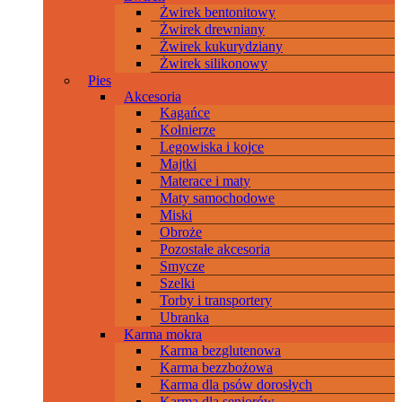
Żwirek bentonitowy
Żwirek drewniany
Żwirek kukurydziany
Żwirek silikonowy
Pies
Akcesoria
Kagańce
Kołnierze
Legowiska i kojce
Majtki
Materace i maty
Maty samochodowe
Miski
Obroże
Pozostałe akcesoria
Smycze
Szelki
Torby i transportery
Ubranka
Karma mokra
Karma bezglutenowa
Karma bezzbożowa
Karma dla psów dorosłych
Karma dla seniorów