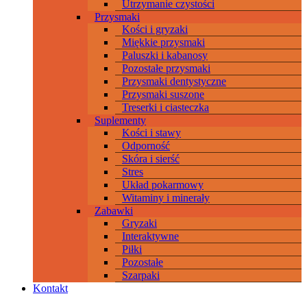
Utrzymanie czystości
Przysmaki
Kości i gryzaki
Miękkie przysmaki
Paluszki i kabanosy
Pozostałe przysmaki
Przysmaki dentystyczne
Przysmaki suszone
Treserki i ciasteczka
Suplementy
Kości i stawy
Odporność
Skóra i sierść
Stres
Układ pokarmowy
Witaminy i minerały
Zabawki
Gryzaki
Interaktywne
Piłki
Pozostałe
Szarpaki
Kontakt