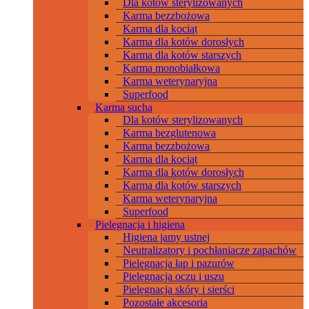
Dla kotów sterylizowanych
Karma bezzbożowa
Karma dla kociąt
Karma dla kotów dorosłych
Karma dla kotów starszych
Karma monobiałkowa
Karma weterynaryjna
Superfood
Karma sucha
Dla kotów sterylizowanych
Karma bezglutenowa
Karma bezzbożowa
Karma dla kociąt
Karma dla kotów dorosłych
Karma dla kotów starszych
Karma weterynaryjna
Superfood
Pielęgnacja i higiena
Higiena jamy ustnej
Neutralizatory i pochłaniacze zapachów
Pielęgnacja łap i pazurów
Pielęgnacja oczu i uszu
Pielęgnacja skóry i sierści
Pozostałe akcesoria