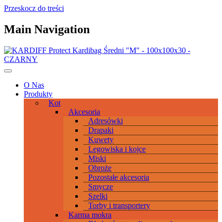
Przeskocz do treści
Main Navigation
O Nas
Produkty
Kot
Akcesoria
Adresówki
Drapaki
Kuwety
Legowiska i kojce
Miski
Obroże
Pozostałe akcesoria
Smycze
Szelki
Torby i transportery
Karma mokra