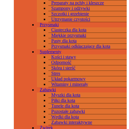
Preparaty na pchły i kleszcze
Szampony i odżywki
Szczotki i grzebienie
Utrzymanie czystości
Przysmaki
Ciasteczka dla kota
Miękkie przysmaki
Pasty dla kota
Przysmaki odkłaczające dla kota
Suplementy
Kości i stawy
Odporność
Skóra i sierść
Stres
Układ pokarmowy
Witaminy i minerały
Zabawki
Myszki dla kota
Piłki dla kota
Tunele dla kota
Pozostałe zabawki
Wędki dla kota
Zabawki interaktywne
Żwirek