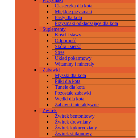
Przysmaki
Ciasteczka dla kota
Miękkie przysmaki
Pasty dla kota
Przysmaki odkłaczające dla kota
Suplementy
Kości i stawy
Odporność
Skóra i sierść
Stres
Układ pokarmowy
Witaminy i minerały
Zabawki
Myszki dla kota
Piłki dla kota
Tunele dla kota
Pozostałe zabawki
Wędki dla kota
Zabawki interaktywne
Żwirek
Żwirek bentonitowy
Żwirek drewniany
Żwirek kukurydziany
Żwirek silikonowy