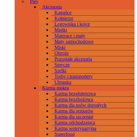
Pies
Akcesoria
Kagańce
Kołnierze
Legowiska i kojce
Majtki
Materace i maty
Maty samochodowe
Miski
Obroże
Pozostałe akcesoria
Smycze
Szelki
Torby i transportery
Ubranka
Karma mokra
Karma bezglutenowa
Karma bezzbożowa
Karma dla psów dorosłych
Karma dla seniorów
Karma dla szczeniąt
Karma odchudzająca
Karma weterynaryjna
Superfood