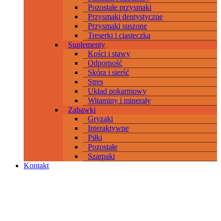
Pozostałe przysmaki
Przysmaki dentystyczne
Przysmaki suszone
Treserki i ciasteczka
Suplementy
Kości i stawy
Odporność
Skóra i sierść
Stres
Układ pokarmowy
Witaminy i minerały
Zabawki
Gryzaki
Interaktywne
Piłki
Pozostałe
Szarpaki
Kontakt