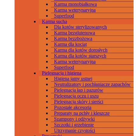
Karma monobiałkowa
Karma weterynaryjna
Superfood
Karma sucha
Dla kotów sterylizowanych
Karma bezglutenowa
Karma bezzbożowa
Karma dla kociąt
Karma dla kotów dorosłych
Karma dla kotów starszych
Karma weterynaryjna
Superfood
Pielęgnacja i higiena
Higiena jamy ustnej
Neutralizatory i pochłaniacze zapachów
Pielęgnacja łap i pazurów
Pielęgnacja oczu i uszu
Pielęgnacja skóry i sierści
Pozostałe akcesoria
Preparaty na pchły i kleszcze
Szampony i odżywki
Szczotki i grzebienie
Utrzymanie czystości