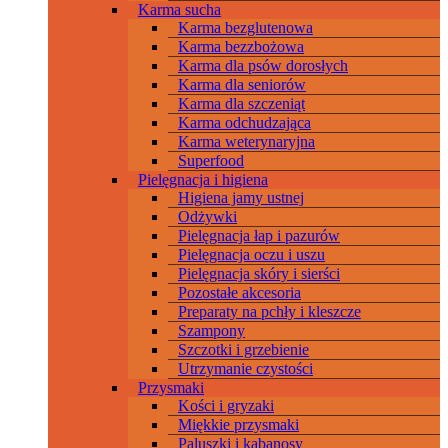
Karma sucha
Karma bezglutenowa
Karma bezzbożowa
Karma dla psów dorosłych
Karma dla seniorów
Karma dla szczeniąt
Karma odchudzająca
Karma weterynaryjna
Superfood
Pielęgnacja i higiena
Higiena jamy ustnej
Odżywki
Pielęgnacja łap i pazurów
Pielęgnacja oczu i uszu
Pielęgnacja skóry i sierści
Pozostałe akcesoria
Preparaty na pchły i kleszcze
Szampony
Szczotki i grzebienie
Utrzymanie czystości
Przysmaki
Kości i gryzaki
Miękkie przysmaki
Paluszki i kabanosy