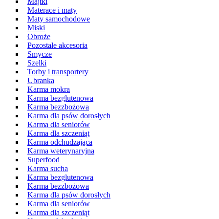
Majtki
Materace i maty
Maty samochodowe
Miski
Obroże
Pozostałe akcesoria
Smycze
Szelki
Torby i transportery
Ubranka
Karma mokra
Karma bezglutenowa
Karma bezzbożowa
Karma dla psów dorosłych
Karma dla seniorów
Karma dla szczeniąt
Karma odchudzająca
Karma weterynaryjna
Superfood
Karma sucha
Karma bezglutenowa
Karma bezzbożowa
Karma dla psów dorosłych
Karma dla seniorów
Karma dla szczeniąt