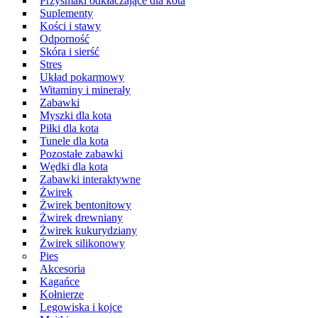
Przysmaki odkłaczające dla kota
Suplementy
Kości i stawy
Odporność
Skóra i sierść
Stres
Układ pokarmowy
Witaminy i minerały
Zabawki
Myszki dla kota
Piłki dla kota
Tunele dla kota
Pozostałe zabawki
Wędki dla kota
Zabawki interaktywne
Żwirek
Żwirek bentonitowy
Żwirek drewniany
Żwirek kukurydziany
Żwirek silikonowy
Pies
Akcesoria
Kagańce
Kołnierze
Legowiska i kojce