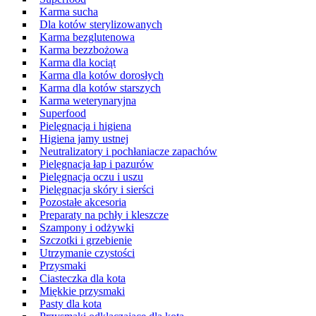
Karma sucha
Dla kotów sterylizowanych
Karma bezglutenowa
Karma bezzbożowa
Karma dla kociąt
Karma dla kotów dorosłych
Karma dla kotów starszych
Karma weterynaryjna
Superfood
Pielęgnacja i higiena
Higiena jamy ustnej
Neutralizatory i pochłaniacze zapachów
Pielęgnacja łap i pazurów
Pielęgnacja oczu i uszu
Pielęgnacja skóry i sierści
Pozostałe akcesoria
Preparaty na pchły i kleszcze
Szampony i odżywki
Szczotki i grzebienie
Utrzymanie czystości
Przysmaki
Ciasteczka dla kota
Miękkie przysmaki
Pasty dla kota