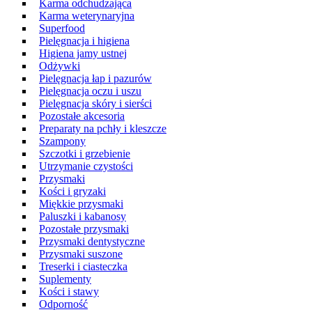
Karma odchudzająca
Karma weterynaryjna
Superfood
Pielęgnacja i higiena
Higiena jamy ustnej
Odżywki
Pielęgnacja łap i pazurów
Pielęgnacja oczu i uszu
Pielęgnacja skóry i sierści
Pozostałe akcesoria
Preparaty na pchły i kleszcze
Szampony
Szczotki i grzebienie
Utrzymanie czystości
Przysmaki
Kości i gryzaki
Miękkie przysmaki
Paluszki i kabanosy
Pozostałe przysmaki
Przysmaki dentystyczne
Przysmaki suszone
Treserki i ciasteczka
Suplementy
Kości i stawy
Odporność