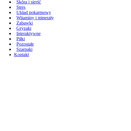
Skóra i sierść
Stres
Układ pokarmowy
Witaminy i minerały
Zabawki
Gryzaki
Interaktywne
Piłki
Pozostałe
Szarpaki
Kontakt