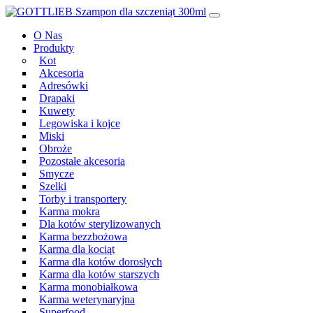
Przeskocz
Main
do
Navigation
O Nas
treści
Produkty
Kot
Akcesoria
Adresówki
Drapaki
Kuwety
Legowiska i kojce
Miski
Obroże
Pozostałe akcesoria
Smycze
Szelki
Torby i transportery
Karma mokra
Dla kotów sterylizowanych
Karma bezzbożowa
Karma dla kociąt
Karma dla kotów dorosłych
Karma dla kotów starszych
Karma monobiałkowa
Karma weterynaryjna
Superfood