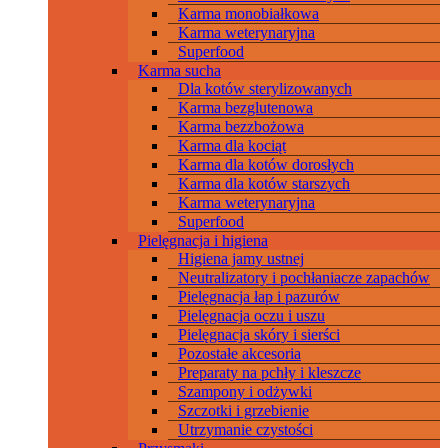
Karma monobiałkowa
Karma weterynaryjna
Superfood
Karma sucha
Dla kotów sterylizowanych
Karma bezglutenowa
Karma bezzbożowa
Karma dla kociąt
Karma dla kotów dorosłych
Karma dla kotów starszych
Karma weterynaryjna
Superfood
Pielęgnacja i higiena
Higiena jamy ustnej
Neutralizatory i pochłaniacze zapachów
Pielęgnacja łap i pazurów
Pielęgnacja oczu i uszu
Pielęgnacja skóry i sierści
Pozostałe akcesoria
Preparaty na pchły i kleszcze
Szampony i odżywki
Szczotki i grzebienie
Utrzymanie czystości