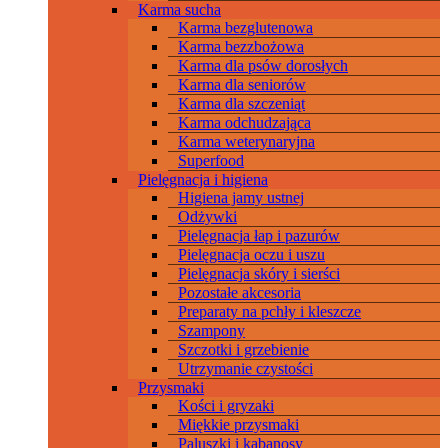
Karma sucha
Karma bezglutenowa
Karma bezzbożowa
Karma dla psów dorosłych
Karma dla seniorów
Karma dla szczeniąt
Karma odchudzająca
Karma weterynaryjna
Superfood
Pielęgnacja i higiena
Higiena jamy ustnej
Odżywki
Pielęgnacja łap i pazurów
Pielęgnacja oczu i uszu
Pielęgnacja skóry i sierści
Pozostałe akcesoria
Preparaty na pchły i kleszcze
Szampony
Szczotki i grzebienie
Utrzymanie czystości
Przysmaki
Kości i gryzaki
Miękkie przysmaki
Paluszki i kabanosy