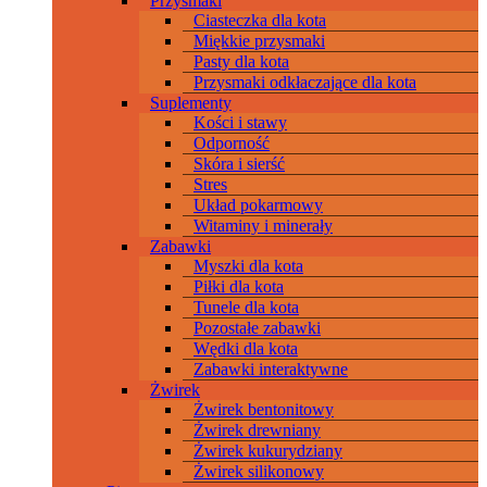
Przysmaki
Ciasteczka dla kota
Miękkie przysmaki
Pasty dla kota
Przysmaki odkłaczające dla kota
Suplementy
Kości i stawy
Odporność
Skóra i sierść
Stres
Układ pokarmowy
Witaminy i minerały
Zabawki
Myszki dla kota
Piłki dla kota
Tunele dla kota
Pozostałe zabawki
Wędki dla kota
Zabawki interaktywne
Żwirek
Żwirek bentonitowy
Żwirek drewniany
Żwirek kukurydziany
Żwirek silikonowy