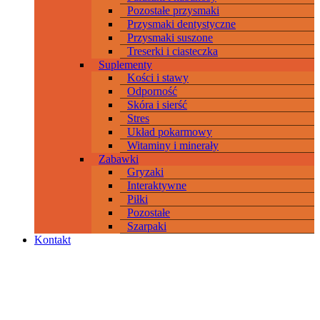
Pozostałe przysmaki
Przysmaki dentystyczne
Przysmaki suszone
Treserki i ciasteczka
Suplementy
Kości i stawy
Odporność
Skóra i sierść
Stres
Układ pokarmowy
Witaminy i minerały
Zabawki
Gryzaki
Interaktywne
Piłki
Pozostałe
Szarpaki
Kontakt