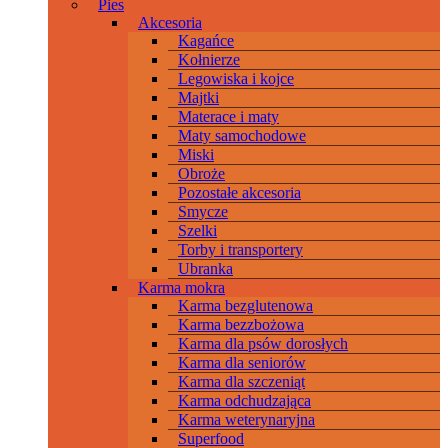
Pies
Akcesoria
Kagańce
Kołnierze
Legowiska i kojce
Majtki
Materace i maty
Maty samochodowe
Miski
Obroże
Pozostałe akcesoria
Smycze
Szelki
Torby i transportery
Ubranka
Karma mokra
Karma bezglutenowa
Karma bezzbożowa
Karma dla psów dorosłych
Karma dla seniorów
Karma dla szczeniąt
Karma odchudzająca
Karma weterynaryjna
Superfood