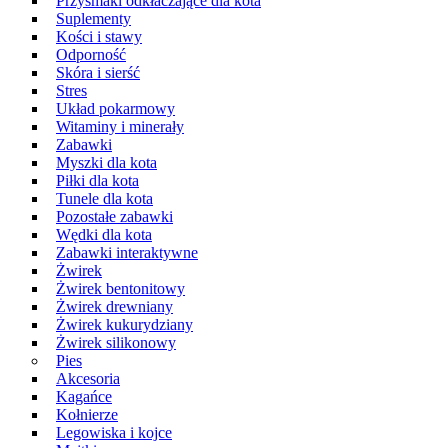
Przysmaki odkłaczające dla kota
Suplementy
Kości i stawy
Odporność
Skóra i sierść
Stres
Układ pokarmowy
Witaminy i minerały
Zabawki
Myszki dla kota
Piłki dla kota
Tunele dla kota
Pozostałe zabawki
Wędki dla kota
Zabawki interaktywne
Żwirek
Żwirek bentonitowy
Żwirek drewniany
Żwirek kukurydziany
Żwirek silikonowy
Pies
Akcesoria
Kagańce
Kołnierze
Legowiska i kojce