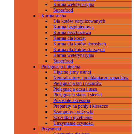
Karma weterynaryjna
Superfood
Karma sucha
Dla kotów sterylizowanych
Karma bezglutenowa
Karma bezzbożowa
Karma dla kociąt
Karma dla kotów dorosłych
Karma dla kotów starszych
Karma weterynaryjna
Superfood
Pielęgnacja i higiena
Higiena jamy ustnej
Neutralizatory i pochłaniacze zapachów
Pielęgnacja łap i pazurów
Pielęgnacja oczu i uszu
Pielęgnacja skóry i sierści
Pozostałe akcesoria
Preparaty na pchły i kleszcze
Szampony i odżywki
Szczotki i grzebienie
Utrzymanie czystości
Przysmaki