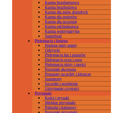
Karma bezglutenowa
Karma bezzbożowa
Karma dla psów dorosłych
Karma dla seniorów
Karma dla szczeniąt
Karma odchudzająca
Karma weterynaryjna
Superfood
Pielęgnacja i higiena
Higiena jamy ustnej
Odżywki
Pielęgnacja łap i pazurów
Pielęgnacja oczu i uszu
Pielęgnacja skóry i sierści
Pozostałe akcesoria
Preparaty na pchły i kleszcze
Szampony
Szczotki i grzebienie
Utrzymanie czystości
Przysmaki
Kości i gryzaki
Miękkie przysmaki
Paluszki i kabanosy
Pozostałe przysmaki