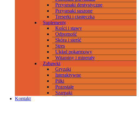
Przysmaki dentystyczne
Przysmaki suszone
Treserki i ciasteczka
Suplementy
Kości i stawy
Odporność
Skóra i sierść
Stres
Układ pokarmowy
Witaminy i minerały
Zabawki
Gryzaki
Interaktywne
Piłki
Pozostałe
Szarpaki
Kontakt