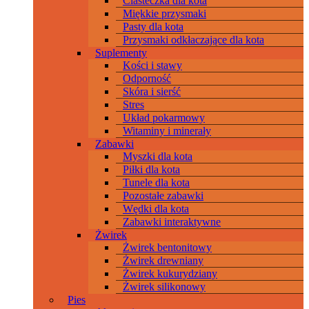
Ciasteczka dla kota
Miękkie przysmaki
Pasty dla kota
Przysmaki odkłaczające dla kota
Suplementy
Kości i stawy
Odporność
Skóra i sierść
Stres
Układ pokarmowy
Witaminy i minerały
Zabawki
Myszki dla kota
Piłki dla kota
Tunele dla kota
Pozostałe zabawki
Wędki dla kota
Zabawki interaktywne
Żwirek
Żwirek bentonitowy
Żwirek drewniany
Żwirek kukurydziany
Żwirek silikonowy
Pies