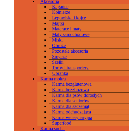
Akcesoria
Kagańce
Kołnierze
Legowiska i kojce
Majtki
Materace i maty
Maty samochodowe
Miski
Obroże
Pozostałe akcesoria
Smycze
Szelki
Torby i transportery
Ubranka
Karma mokra
Karma bezglutenowa
Karma bezzbożowa
Karma dla psów dorosłych
Karma dla seniorów
Karma dla szczeniąt
Karma odchudzająca
Karma weterynaryjna
Superfood
Karma sucha