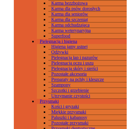
Karma bezzbożowa
Karma dla psów dorosłych
Karma dla seniorów
Karma dla szczeniąt
Karma odchudzająca
Karma weterynaryjna
Superfood
Pielęgnacja i higiena
Higiena jamy ustnej
Odżywki
Pielęgnacja łap i pazurów
Pielęgnacja oczu i uszu
Pielęgnacja skóry i sierści
Pozostałe akcesoria
Preparaty na pchły i kleszcze
Szampony
Szczotki i grzebienie
Utrzymanie czystości
Przysmaki
Kości i gryzaki
Miękkie przysmaki
Paluszki i kabanosy
Pozostałe przysmaki
Przysmaki dentystyczne