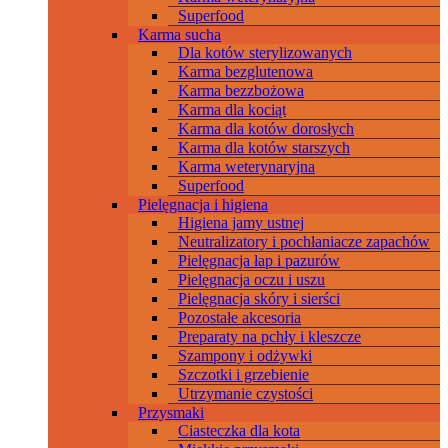
Superfood
Karma sucha
Dla kotów sterylizowanych
Karma bezglutenowa
Karma bezzbożowa
Karma dla kociąt
Karma dla kotów dorosłych
Karma dla kotów starszych
Karma weterynaryjna
Superfood
Pielęgnacja i higiena
Higiena jamy ustnej
Neutralizatory i pochłaniacze zapachów
Pielęgnacja łap i pazurów
Pielęgnacja oczu i uszu
Pielęgnacja skóry i sierści
Pozostałe akcesoria
Preparaty na pchły i kleszcze
Szampony i odżywki
Szczotki i grzebienie
Utrzymanie czystości
Przysmaki
Ciasteczka dla kota