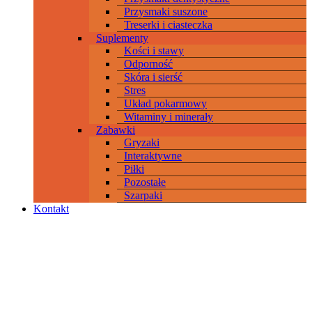
Przysmaki suszone
Treserki i ciasteczka
Suplementy
Kości i stawy
Odporność
Skóra i sierść
Stres
Układ pokarmowy
Witaminy i minerały
Zabawki
Gryzaki
Interaktywne
Piłki
Pozostałe
Szarpaki
Kontakt