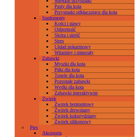
Miękkie przysmaki
Pasty dla kota
Przysmaki odkłaczające dla kota
Suplementy
Kości i stawy
Odporność
Skóra i sierść
Stres
Układ pokarmowy
Witaminy i minerały
Zabawki
Myszki dla kota
Piłki dla kota
Tunele dla kota
Pozostałe zabawki
Wędki dla kota
Zabawki interaktywne
Żwirek
Żwirek bentonitowy
Żwirek drewniany
Żwirek kukurydziany
Żwirek silikonowy
Pies
Akcesoria