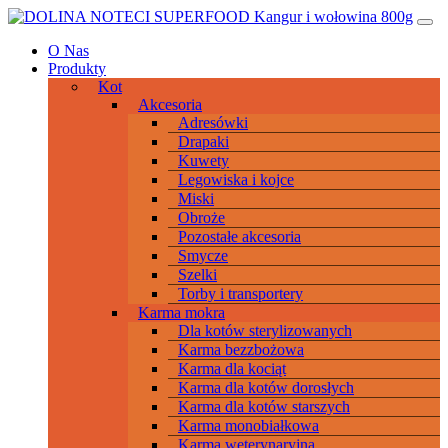
Przeskocz
Main
do
Navigation
O Nas
treści
Produkty
Kot
Akcesoria
Adresówki
Drapaki
Kuwety
Legowiska i kojce
Miski
Obroże
Pozostałe akcesoria
Smycze
Szelki
Torby i transportery
Karma mokra
Dla kotów sterylizowanych
Karma bezzbożowa
Karma dla kociąt
Karma dla kotów dorosłych
Karma dla kotów starszych
Karma monobiałkowa
Karma weterynaryjna