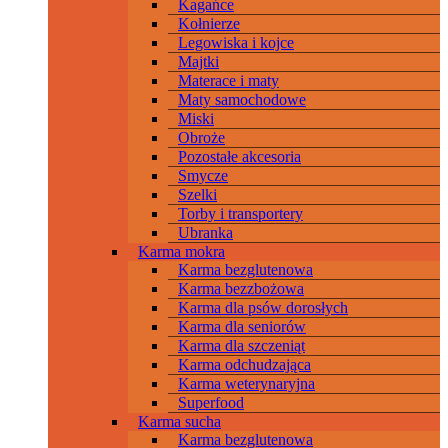
Kagańce
Kołnierze
Legowiska i kojce
Majtki
Materace i maty
Maty samochodowe
Miski
Obroże
Pozostałe akcesoria
Smycze
Szelki
Torby i transportery
Ubranka
Karma mokra
Karma bezglutenowa
Karma bezzbożowa
Karma dla psów dorosłych
Karma dla seniorów
Karma dla szczeniąt
Karma odchudzająca
Karma weterynaryjna
Superfood
Karma sucha
Karma bezglutenowa