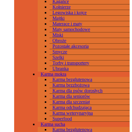
Kagańce
Kołnierze
Legowiska i kojce
Majtki
Materace i maty
Maty samochodowe
Miski
Obroże
Pozostałe akcesoria
Smycze
Szelki
Torby i transportery
Ubranka
Karma mokra
Karma bezglutenowa
Karma bezzbożowa
Karma dla psów dorosłych
Karma dla seniorów
Karma dla szczeniąt
Karma odchudzająca
Karma weterynaryjna
Superfood
Karma sucha
Karma bezglutenowa