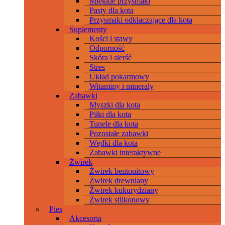
Miękkie przysmaki
Pasty dla kota
Przysmaki odkłaczające dla kota
Suplementy
Kości i stawy
Odporność
Skóra i sierść
Stres
Układ pokarmowy
Witaminy i minerały
Zabawki
Myszki dla kota
Piłki dla kota
Tunele dla kota
Pozostałe zabawki
Wędki dla kota
Zabawki interaktywne
Żwirek
Żwirek bentonitowy
Żwirek drewniany
Żwirek kukurydziany
Żwirek silikonowy
Pies
Akcesoria