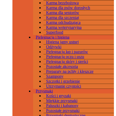
Karma bezzbożowa
Karma dla psów dorosłych
Karma dla seniorów
Karma dla szczeniąt
Karma odchudzająca
Karma weterynaryjna
Superfood
Pielęgnacja i higiena
Higiena jamy ustnej
Odżywki
Pielęgnacja łap i pazurów
Pielęgnacja oczu i uszu
Pielęgnacja skóry i sierści
Pozostałe akcesoria
Preparaty na pchły i kleszcze
Szampony
Szczotki i grzebienie
Utrzymanie czystości
Przysmaki
Kości i gryzaki
Miękkie przysmaki
Paluszki i kabanosy
Pozostałe przysmaki
Przysmaki dentystyczne