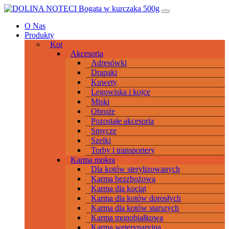
Przeskocz
Main
do
Navigation
O Nas
treści
Produkty
Kot
Akcesoria
Adresówki
Drapaki
Kuwety
Legowiska i kojce
Miski
Obroże
Pozostałe akcesoria
Smycze
Szelki
Torby i transportery
Karma mokra
Dla kotów sterylizowanych
Karma bezzbożowa
Karma dla kociąt
Karma dla kotów dorosłych
Karma dla kotów starszych
Karma monobiałkowa
Karma weterynaryjna