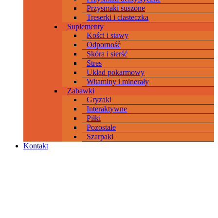
Przysmaki suszone
Treserki i ciasteczka
Suplementy
Kości i stawy
Odporność
Skóra i sierść
Stres
Układ pokarmowy
Witaminy i minerały
Zabawki
Gryzaki
Interaktywne
Piłki
Pozostałe
Szarpaki
Kontakt