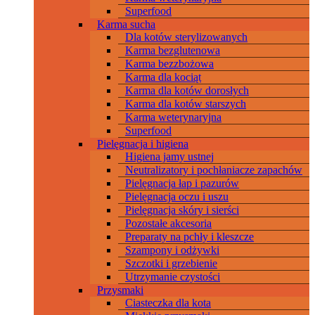
Superfood
Karma sucha
Dla kotów sterylizowanych
Karma bezglutenowa
Karma bezzbożowa
Karma dla kociąt
Karma dla kotów dorosłych
Karma dla kotów starszych
Karma weterynaryjna
Superfood
Pielęgnacja i higiena
Higiena jamy ustnej
Neutralizatory i pochłaniacze zapachów
Pielęgnacja łap i pazurów
Pielęgnacja oczu i uszu
Pielęgnacja skóry i sierści
Pozostałe akcesoria
Preparaty na pchły i kleszcze
Szampony i odżywki
Szczotki i grzebienie
Utrzymanie czystości
Przysmaki
Ciasteczka dla kota