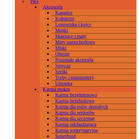
Pies
Akcesoria
Kagańce
Kołnierze
Legowiska i kojce
Majtki
Materace i maty
Maty samochodowe
Miski
Obroże
Pozostałe akcesoria
Smycze
Szelki
Torby i transportery
Ubranka
Karma mokra
Karma bezglutenowa
Karma bezzbożowa
Karma dla psów dorosłych
Karma dla seniorów
Karma dla szczeniąt
Karma odchudzająca
Karma weterynaryjna
Superfood