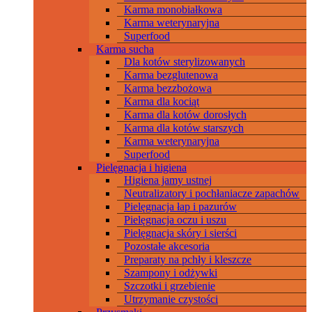
Karma monobiałkowa
Karma weterynaryjna
Superfood
Karma sucha
Dla kotów sterylizowanych
Karma bezglutenowa
Karma bezzbożowa
Karma dla kociąt
Karma dla kotów dorosłych
Karma dla kotów starszych
Karma weterynaryjna
Superfood
Pielęgnacja i higiena
Higiena jamy ustnej
Neutralizatory i pochłaniacze zapachów
Pielęgnacja łap i pazurów
Pielęgnacja oczu i uszu
Pielęgnacja skóry i sierści
Pozostałe akcesoria
Preparaty na pchły i kleszcze
Szampony i odżywki
Szczotki i grzebienie
Utrzymanie czystości