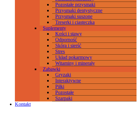
Pozostałe przysmaki
Przysmaki dentystyczne
Przysmaki suszone
Treserki i ciasteczka
Suplementy
Kości i stawy
Odporność
Skóra i sierść
Stres
Układ pokarmowy
Witaminy i minerały
Zabawki
Gryzaki
Interaktywne
Piłki
Pozostałe
Szarpaki
Kontakt