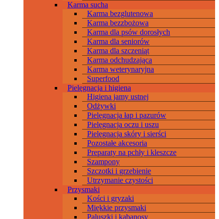
Karma sucha
Karma bezglutenowa
Karma bezzbożowa
Karma dla psów dorosłych
Karma dla seniorów
Karma dla szczeniąt
Karma odchudzająca
Karma weterynaryjna
Superfood
Pielęgnacja i higiena
Higiena jamy ustnej
Odżywki
Pielęgnacja łap i pazurów
Pielęgnacja oczu i uszu
Pielęgnacja skóry i sierści
Pozostałe akcesoria
Preparaty na pchły i kleszcze
Szampony
Szczotki i grzebienie
Utrzymanie czystości
Przysmaki
Kości i gryzaki
Miękkie przysmaki
Paluszki i kabanosy