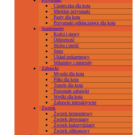
Przysmaki
Ciasteczka dla kota
Miękkie przysmaki
Pasty dla kota
Przysmaki odkłaczające dla kota
Suplementy
Kości i stawy
Odporność
Skóra i sierść
Stres
Układ pokarmowy
Witaminy i minerały
Zabawki
Myszki dla kota
Piłki dla kota
Tunele dla kota
Pozostałe zabawki
Wędki dla kota
Zabawki interaktywne
Żwirek
Żwirek bentonitowy
Żwirek drewniany
Żwirek kukurydziany
Żwirek silikonowy