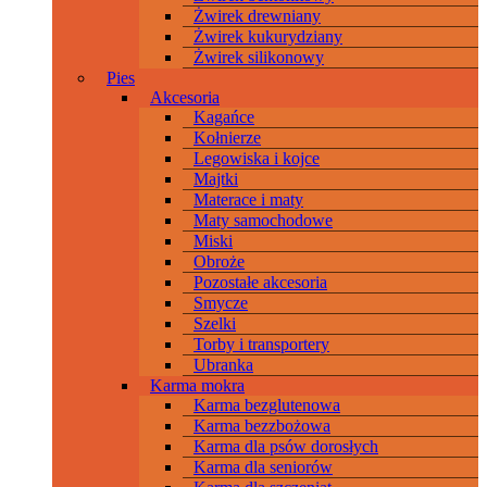
Żwirek drewniany
Żwirek kukurydziany
Żwirek silikonowy
Pies
Akcesoria
Kagańce
Kołnierze
Legowiska i kojce
Majtki
Materace i maty
Maty samochodowe
Miski
Obroże
Pozostałe akcesoria
Smycze
Szelki
Torby i transportery
Ubranka
Karma mokra
Karma bezglutenowa
Karma bezzbożowa
Karma dla psów dorosłych
Karma dla seniorów