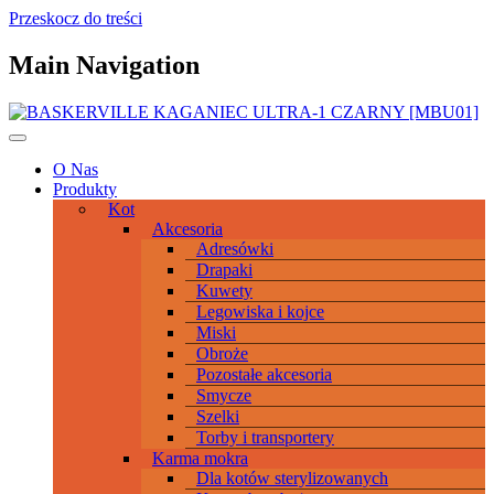
Przeskocz do treści
Main Navigation
O Nas
Produkty
Kot
Akcesoria
Adresówki
Drapaki
Kuwety
Legowiska i kojce
Miski
Obroże
Pozostałe akcesoria
Smycze
Szelki
Torby i transportery
Karma mokra
Dla kotów sterylizowanych