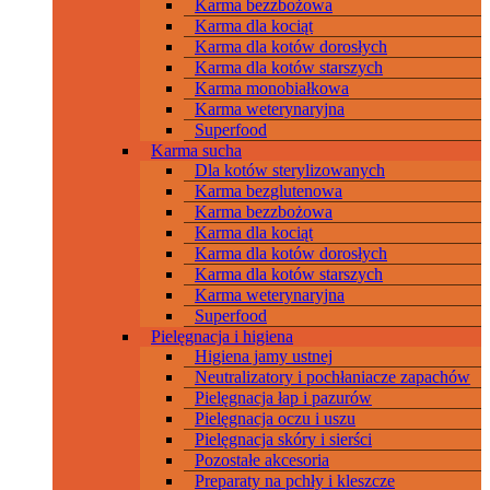
Karma bezzbożowa
Karma dla kociąt
Karma dla kotów dorosłych
Karma dla kotów starszych
Karma monobiałkowa
Karma weterynaryjna
Superfood
Karma sucha
Dla kotów sterylizowanych
Karma bezglutenowa
Karma bezzbożowa
Karma dla kociąt
Karma dla kotów dorosłych
Karma dla kotów starszych
Karma weterynaryjna
Superfood
Pielęgnacja i higiena
Higiena jamy ustnej
Neutralizatory i pochłaniacze zapachów
Pielęgnacja łap i pazurów
Pielęgnacja oczu i uszu
Pielęgnacja skóry i sierści
Pozostałe akcesoria
Preparaty na pchły i kleszcze