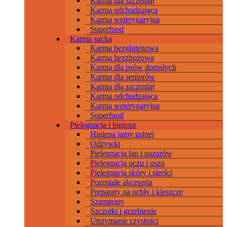
Karma dla szczeniąt
Karma odchudzająca
Karma weterynaryjna
Superfood
Karma sucha
Karma bezglutenowa
Karma bezzbożowa
Karma dla psów dorosłych
Karma dla seniorów
Karma dla szczeniąt
Karma odchudzająca
Karma weterynaryjna
Superfood
Pielęgnacja i higiena
Higiena jamy ustnej
Odżywki
Pielęgnacja łap i pazurów
Pielęgnacja oczu i uszu
Pielęgnacja skóry i sierści
Pozostałe akcesoria
Preparaty na pchły i kleszcze
Szampony
Szczotki i grzebienie
Utrzymanie czystości