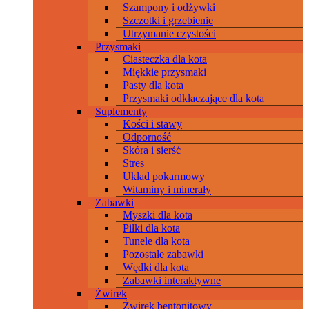
Szampony i odżywki
Szczotki i grzebienie
Utrzymanie czystości
Przysmaki
Ciasteczka dla kota
Miękkie przysmaki
Pasty dla kota
Przysmaki odkłaczające dla kota
Suplementy
Kości i stawy
Odporność
Skóra i sierść
Stres
Układ pokarmowy
Witaminy i minerały
Zabawki
Myszki dla kota
Piłki dla kota
Tunele dla kota
Pozostałe zabawki
Wędki dla kota
Zabawki interaktywne
Żwirek
Żwirek bentonitowy