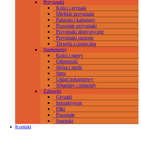
Przysmaki
Kości i gryzaki
Miękkie przysmaki
Paluszki i kabanosy
Pozostałe przysmaki
Przysmaki dentystyczne
Przysmaki suszone
Treserki i ciasteczka
Suplementy
Kości i stawy
Odporność
Skóra i sierść
Stres
Układ pokarmowy
Witaminy i minerały
Zabawki
Gryzaki
Interaktywne
Piłki
Pozostałe
Szarpaki
Kontakt