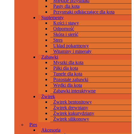
Miękkie przysmaki
Pasty dla kota
Przysmaki odkłaczające dla kota
Suplementy
Kości i stawy
Odporność
Skóra i sierść
Stres
Układ pokarmowy
Witaminy i minerały
Zabawki
Myszki dla kota
Piłki dla kota
Tunele dla kota
Pozostałe zabawki
Wędki dla kota
Zabawki interaktywne
Żwirek
Żwirek bentonitowy
Żwirek drewniany
Żwirek kukurydziany
Żwirek silikonowy
Pies
Akcesoria