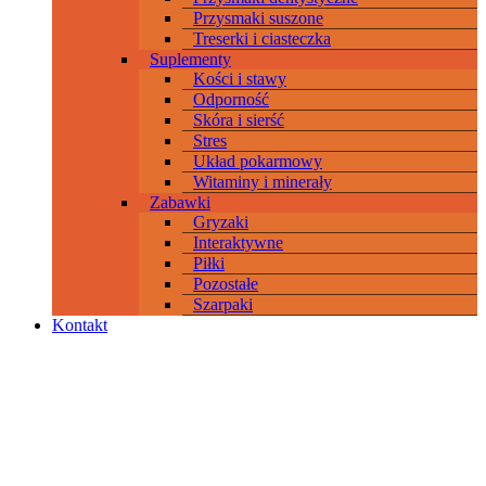
Przysmaki suszone
Treserki i ciasteczka
Suplementy
Kości i stawy
Odporność
Skóra i sierść
Stres
Układ pokarmowy
Witaminy i minerały
Zabawki
Gryzaki
Interaktywne
Piłki
Pozostałe
Szarpaki
Kontakt