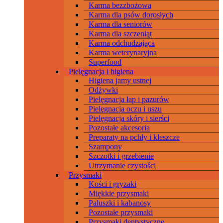
Karma bezzbożowa
Karma dla psów dorosłych
Karma dla seniorów
Karma dla szczeniąt
Karma odchudzająca
Karma weterynaryjna
Superfood
Pielęgnacja i higiena
Higiena jamy ustnej
Odżywki
Pielęgnacja łap i pazurów
Pielęgnacja oczu i uszu
Pielęgnacja skóry i sierści
Pozostałe akcesoria
Preparaty na pchły i kleszcze
Szampony
Szczotki i grzebienie
Utrzymanie czystości
Przysmaki
Kości i gryzaki
Miękkie przysmaki
Paluszki i kabanosy
Pozostałe przysmaki
Przysmaki dentystyczne