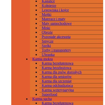
Kagańce
Kołnierze
Legowiska i kojce
Majtki
Materace i maty
Maty samochodowe
Miski
Obroże
Pozostałe akcesoria
Smycze
Szelki
Torby i transportery
Ubranka
Karma mokra
Karma bezglutenowa
Karma bezzbożowa
Karma dla psów dorosłych
Karma dla seniorów
Karma dla szczeniąt
Karma odchudzająca
Karma weterynaryjna
Superfood
Karma sucha
Karma bezglutenowa