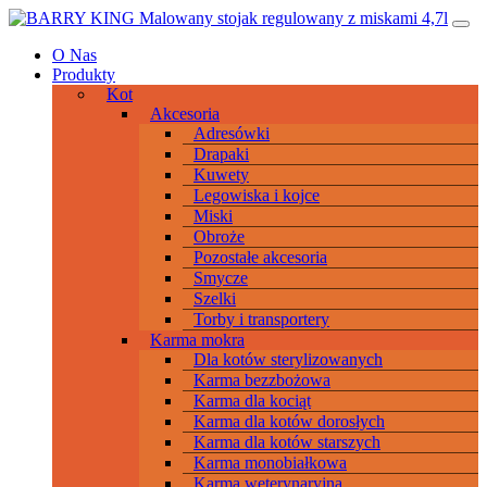
Przeskocz
Main
do
Navigation
O Nas
treści
Produkty
Kot
Akcesoria
Adresówki
Drapaki
Kuwety
Legowiska i kojce
Miski
Obroże
Pozostałe akcesoria
Smycze
Szelki
Torby i transportery
Karma mokra
Dla kotów sterylizowanych
Karma bezzbożowa
Karma dla kociąt
Karma dla kotów dorosłych
Karma dla kotów starszych
Karma monobiałkowa
Karma weterynaryjna