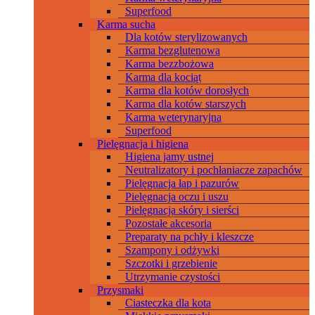
Superfood
Karma sucha
Dla kotów sterylizowanych
Karma bezglutenowa
Karma bezzbożowa
Karma dla kociąt
Karma dla kotów dorosłych
Karma dla kotów starszych
Karma weterynaryjna
Superfood
Pielęgnacja i higiena
Higiena jamy ustnej
Neutralizatory i pochłaniacze zapachów
Pielęgnacja łap i pazurów
Pielęgnacja oczu i uszu
Pielęgnacja skóry i sierści
Pozostałe akcesoria
Preparaty na pchły i kleszcze
Szampony i odżywki
Szczotki i grzebienie
Utrzymanie czystości
Przysmaki
Ciasteczka dla kota