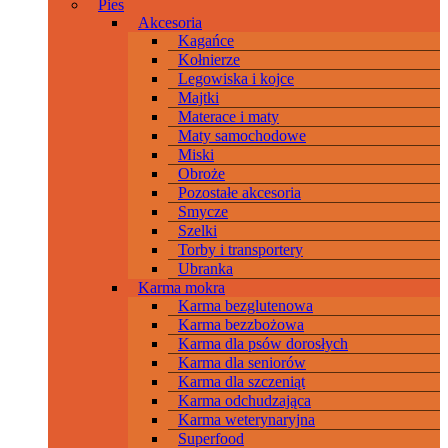
Pies
Akcesoria
Kagańce
Kołnierze
Legowiska i kojce
Majtki
Materace i maty
Maty samochodowe
Miski
Obroże
Pozostałe akcesoria
Smycze
Szelki
Torby i transportery
Ubranka
Karma mokra
Karma bezglutenowa
Karma bezzbożowa
Karma dla psów dorosłych
Karma dla seniorów
Karma dla szczeniąt
Karma odchudzająca
Karma weterynaryjna
Superfood