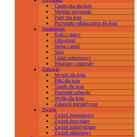
Przysmaki
Ciasteczka dla kota
Miękkie przysmaki
Pasty dla kota
Przysmaki odkłaczające dla kota
Suplementy
Kości i stawy
Odporność
Skóra i sierść
Stres
Układ pokarmowy
Witaminy i minerały
Zabawki
Myszki dla kota
Piłki dla kota
Tunele dla kota
Pozostałe zabawki
Wędki dla kota
Zabawki interaktywne
Żwirek
Żwirek bentonitowy
Żwirek drewniany
Żwirek kukurydziany
Żwirek silikonowy