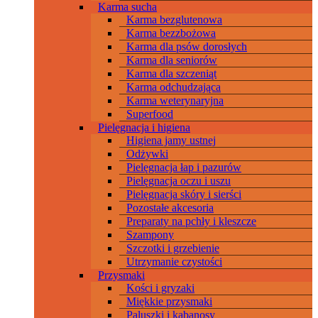
Karma sucha
Karma bezglutenowa
Karma bezzbożowa
Karma dla psów dorosłych
Karma dla seniorów
Karma dla szczeniąt
Karma odchudzająca
Karma weterynaryjna
Superfood
Pielęgnacja i higiena
Higiena jamy ustnej
Odżywki
Pielęgnacja łap i pazurów
Pielęgnacja oczu i uszu
Pielęgnacja skóry i sierści
Pozostałe akcesoria
Preparaty na pchły i kleszcze
Szampony
Szczotki i grzebienie
Utrzymanie czystości
Przysmaki
Kości i gryzaki
Miękkie przysmaki
Paluszki i kabanosy