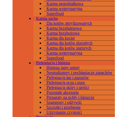
Karma monobiałkowa
Karma weterynaryjna
Superfood
Karma sucha
Dla kotów sterylizowanych
Karma bezglutenowa
Karma bezzbożowa
Karma dla kociąt
Karma dla kotów dorosłych
Karma dla kotów starszych
Karma weterynaryjna
Superfood
Pielęgnacja i higiena
Higiena jamy ustnej
Neutralizatory i pochłaniacze zapachów
Pielęgnacja łap i pazurów
Pielęgnacja oczu i uszu
Pielęgnacja skóry i sierści
Pozostałe akcesoria
Preparaty na pchły i kleszcze
Szampony i odżywki
Szczotki i grzebienie
Utrzymanie czystości