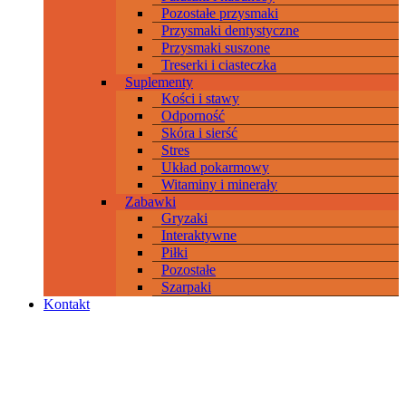
Pozostałe przysmaki
Przysmaki dentystyczne
Przysmaki suszone
Treserki i ciasteczka
Suplementy
Kości i stawy
Odporność
Skóra i sierść
Stres
Układ pokarmowy
Witaminy i minerały
Zabawki
Gryzaki
Interaktywne
Piłki
Pozostałe
Szarpaki
Kontakt