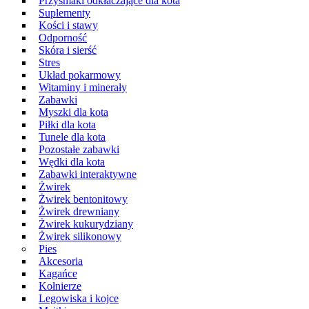
Przysmaki odkłaczające dla kota
Suplementy
Kości i stawy
Odporność
Skóra i sierść
Stres
Układ pokarmowy
Witaminy i minerały
Zabawki
Myszki dla kota
Piłki dla kota
Tunele dla kota
Pozostałe zabawki
Wędki dla kota
Zabawki interaktywne
Żwirek
Żwirek bentonitowy
Żwirek drewniany
Żwirek kukurydziany
Żwirek silikonowy
Pies
Akcesoria
Kagańce
Kołnierze
Legowiska i kojce