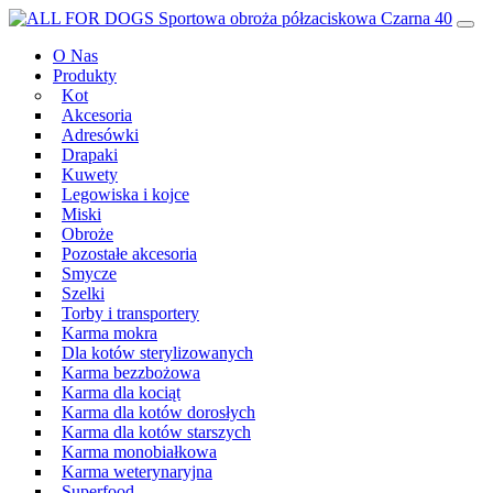
Przeskocz
Main
do
Navigation
O Nas
treści
Produkty
Kot
Akcesoria
Adresówki
Drapaki
Kuwety
Legowiska i kojce
Miski
Obroże
Pozostałe akcesoria
Smycze
Szelki
Torby i transportery
Karma mokra
Dla kotów sterylizowanych
Karma bezzbożowa
Karma dla kociąt
Karma dla kotów dorosłych
Karma dla kotów starszych
Karma monobiałkowa
Karma weterynaryjna
Superfood