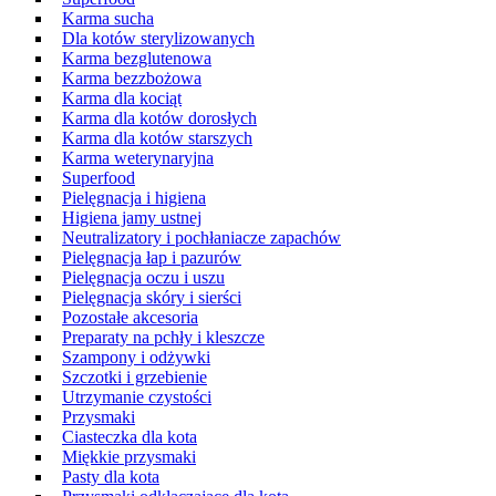
Karma sucha
Dla kotów sterylizowanych
Karma bezglutenowa
Karma bezzbożowa
Karma dla kociąt
Karma dla kotów dorosłych
Karma dla kotów starszych
Karma weterynaryjna
Superfood
Pielęgnacja i higiena
Higiena jamy ustnej
Neutralizatory i pochłaniacze zapachów
Pielęgnacja łap i pazurów
Pielęgnacja oczu i uszu
Pielęgnacja skóry i sierści
Pozostałe akcesoria
Preparaty na pchły i kleszcze
Szampony i odżywki
Szczotki i grzebienie
Utrzymanie czystości
Przysmaki
Ciasteczka dla kota
Miękkie przysmaki
Pasty dla kota