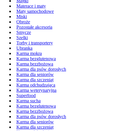
Majtki
Materace i maty
Maty samochodowe
Miski
Obroże
Pozostałe akcesoria
Smycze
Szelki
Torby i transportery
Ubranka
Karma mokra
Karma bezglutenowa
Karma bezzbożowa
Karma dla psów dorosłych
Karma dla seniorów
Karma dla szczeniąt
Karma odchudzająca
Karma weterynaryjna
Superfood
Karma sucha
Karma bezglutenowa
Karma bezzbożowa
Karma dla psów dorosłych
Karma dla seniorów
Karma dla szczeniąt