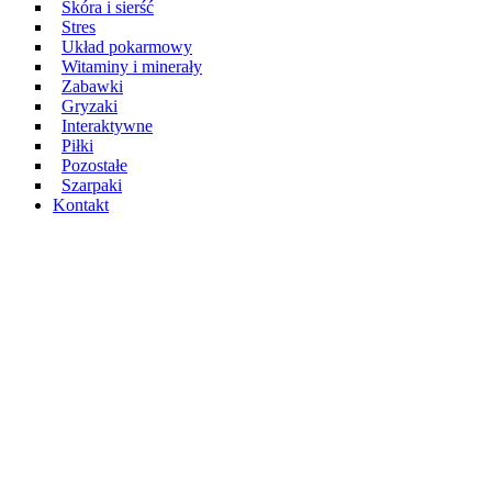
Skóra i sierść
Stres
Układ pokarmowy
Witaminy i minerały
Zabawki
Gryzaki
Interaktywne
Piłki
Pozostałe
Szarpaki
Kontakt