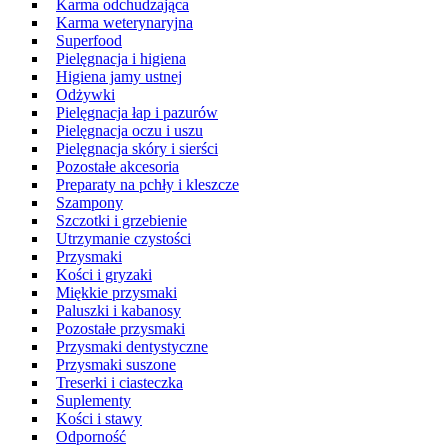
Karma odchudzająca
Karma weterynaryjna
Superfood
Pielęgnacja i higiena
Higiena jamy ustnej
Odżywki
Pielęgnacja łap i pazurów
Pielęgnacja oczu i uszu
Pielęgnacja skóry i sierści
Pozostałe akcesoria
Preparaty na pchły i kleszcze
Szampony
Szczotki i grzebienie
Utrzymanie czystości
Przysmaki
Kości i gryzaki
Miękkie przysmaki
Paluszki i kabanosy
Pozostałe przysmaki
Przysmaki dentystyczne
Przysmaki suszone
Treserki i ciasteczka
Suplementy
Kości i stawy
Odporność