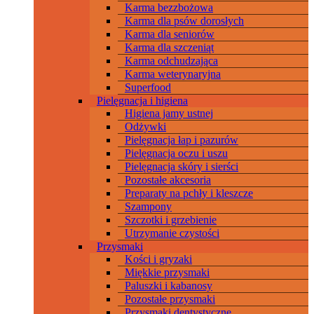
Karma bezzbożowa
Karma dla psów dorosłych
Karma dla seniorów
Karma dla szczeniąt
Karma odchudzająca
Karma weterynaryjna
Superfood
Pielęgnacja i higiena
Higiena jamy ustnej
Odżywki
Pielęgnacja łap i pazurów
Pielęgnacja oczu i uszu
Pielęgnacja skóry i sierści
Pozostałe akcesoria
Preparaty na pchły i kleszcze
Szampony
Szczotki i grzebienie
Utrzymanie czystości
Przysmaki
Kości i gryzaki
Miękkie przysmaki
Paluszki i kabanosy
Pozostałe przysmaki
Przysmaki dentystyczne