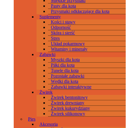
Miękkie przysmaki
Pasty dla kota
Przysmaki odkłaczające dla kota
Suplementy
Kości i stawy
Odporność
Skóra i sierść
Stres
Układ pokarmowy
Witaminy i minerały
Zabawki
Myszki dla kota
Piłki dla kota
Tunele dla kota
Pozostałe zabawki
Wędki dla kota
Zabawki interaktywne
Żwirek
Żwirek bentonitowy
Żwirek drewniany
Żwirek kukurydziany
Żwirek silikonowy
Pies
Akcesoria