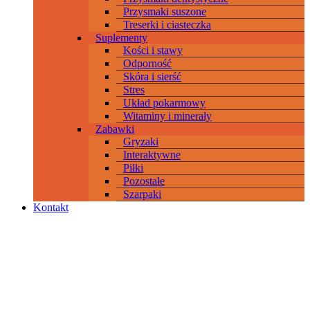
Przysmaki suszone
Treserki i ciasteczka
Suplementy
Kości i stawy
Odporność
Skóra i sierść
Stres
Układ pokarmowy
Witaminy i minerały
Zabawki
Gryzaki
Interaktywne
Piłki
Pozostałe
Szarpaki
Kontakt