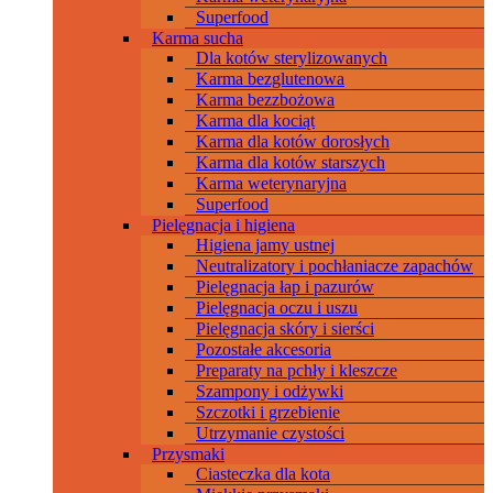
Superfood
Karma sucha
Dla kotów sterylizowanych
Karma bezglutenowa
Karma bezzbożowa
Karma dla kociąt
Karma dla kotów dorosłych
Karma dla kotów starszych
Karma weterynaryjna
Superfood
Pielęgnacja i higiena
Higiena jamy ustnej
Neutralizatory i pochłaniacze zapachów
Pielęgnacja łap i pazurów
Pielęgnacja oczu i uszu
Pielęgnacja skóry i sierści
Pozostałe akcesoria
Preparaty na pchły i kleszcze
Szampony i odżywki
Szczotki i grzebienie
Utrzymanie czystości
Przysmaki
Ciasteczka dla kota