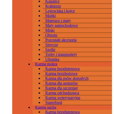
Kagańce
Kołnierze
Legowiska i kojce
Majtki
Materace i maty
Maty samochodowe
Miski
Obroże
Pozostałe akcesoria
Smycze
Szelki
Torby i transportery
Ubranka
Karma mokra
Karma bezglutenowa
Karma bezzbożowa
Karma dla psów dorosłych
Karma dla seniorów
Karma dla szczeniąt
Karma odchudzająca
Karma weterynaryjna
Superfood
Karma sucha
Karma bezglutenowa