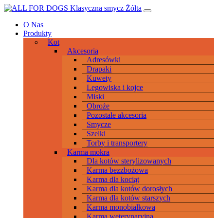
Przeskocz
Main
do
Navigation
O Nas
treści
Produkty
Kot
Akcesoria
Adresówki
Drapaki
Kuwety
Legowiska i kojce
Miski
Obroże
Pozostałe akcesoria
Smycze
Szelki
Torby i transportery
Karma mokra
Dla kotów sterylizowanych
Karma bezzbożowa
Karma dla kociąt
Karma dla kotów dorosłych
Karma dla kotów starszych
Karma monobiałkowa
Karma weterynaryjna