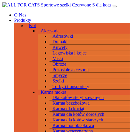
Przeskocz
Main
do
Navigation
O Nas
treści
Produkty
Kot
Akcesoria
Adresówki
Drapaki
Kuwety
Legowiska i kojce
Miski
Obroże
Pozostałe akcesoria
Smycze
Szelki
Torby i transportery
Karma mokra
Dla kotów sterylizowanych
Karma bezzbożowa
Karma dla kociąt
Karma dla kotów dorosłych
Karma dla kotów starszych
Karma monobiałkowa
Karma weterynaryjna