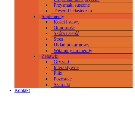
Przysmaki suszone
Treserki i ciasteczka
Suplementy
Kości i stawy
Odporność
Skóra i sierść
Stres
Układ pokarmowy
Witaminy i minerały
Zabawki
Gryzaki
Interaktywne
Piłki
Pozostałe
Szarpaki
Kontakt