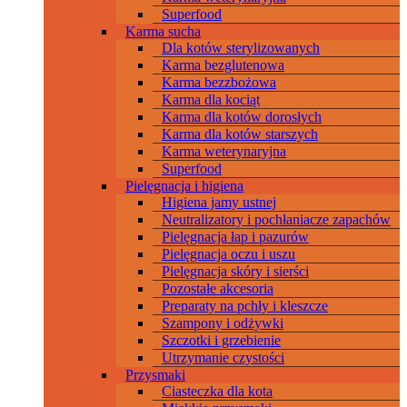
Superfood
Karma sucha
Dla kotów sterylizowanych
Karma bezglutenowa
Karma bezzbożowa
Karma dla kociąt
Karma dla kotów dorosłych
Karma dla kotów starszych
Karma weterynaryjna
Superfood
Pielęgnacja i higiena
Higiena jamy ustnej
Neutralizatory i pochłaniacze zapachów
Pielęgnacja łap i pazurów
Pielęgnacja oczu i uszu
Pielęgnacja skóry i sierści
Pozostałe akcesoria
Preparaty na pchły i kleszcze
Szampony i odżywki
Szczotki i grzebienie
Utrzymanie czystości
Przysmaki
Ciasteczka dla kota