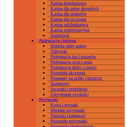
Karma bezzbożowa
Karma dla psów dorosłych
Karma dla seniorów
Karma dla szczeniąt
Karma odchudzająca
Karma weterynaryjna
Superfood
Pielęgnacja i higiena
Higiena jamy ustnej
Odżywki
Pielęgnacja łap i pazurów
Pielęgnacja oczu i uszu
Pielęgnacja skóry i sierści
Pozostałe akcesoria
Preparaty na pchły i kleszcze
Szampony
Szczotki i grzebienie
Utrzymanie czystości
Przysmaki
Kości i gryzaki
Miękkie przysmaki
Paluszki i kabanosy
Pozostałe przysmaki
Przysmaki dentystyczne