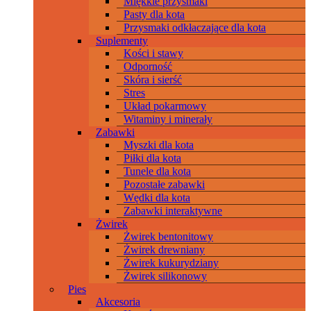
Miękkie przysmaki
Pasty dla kota
Przysmaki odkłaczające dla kota
Suplementy
Kości i stawy
Odporność
Skóra i sierść
Stres
Układ pokarmowy
Witaminy i minerały
Zabawki
Myszki dla kota
Piłki dla kota
Tunele dla kota
Pozostałe zabawki
Wędki dla kota
Zabawki interaktywne
Żwirek
Żwirek bentonitowy
Żwirek drewniany
Żwirek kukurydziany
Żwirek silikonowy
Pies
Akcesoria