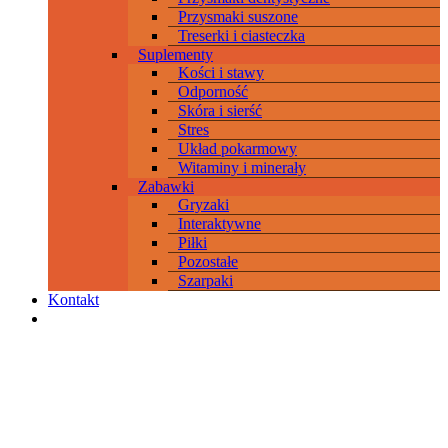
Przysmaki suszone
Treserki i ciasteczka
Suplementy
Kości i stawy
Odporność
Skóra i sierść
Stres
Układ pokarmowy
Witaminy i minerały
Zabawki
Gryzaki
Interaktywne
Piłki
Pozostałe
Szarpaki
Kontakt