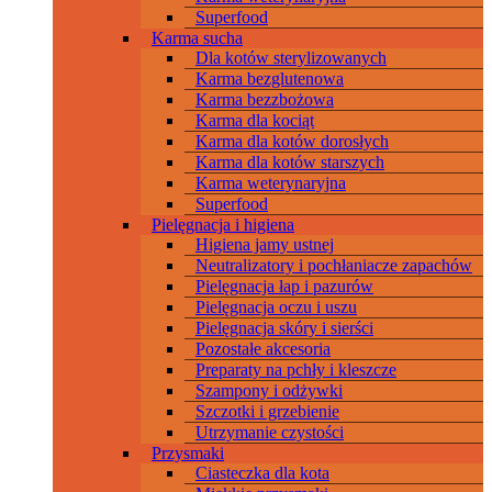
Superfood
Karma sucha
Dla kotów sterylizowanych
Karma bezglutenowa
Karma bezzbożowa
Karma dla kociąt
Karma dla kotów dorosłych
Karma dla kotów starszych
Karma weterynaryjna
Superfood
Pielęgnacja i higiena
Higiena jamy ustnej
Neutralizatory i pochłaniacze zapachów
Pielęgnacja łap i pazurów
Pielęgnacja oczu i uszu
Pielęgnacja skóry i sierści
Pozostałe akcesoria
Preparaty na pchły i kleszcze
Szampony i odżywki
Szczotki i grzebienie
Utrzymanie czystości
Przysmaki
Ciasteczka dla kota