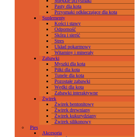
Miękkie przysmaki
Pasty dla kota
Przysmaki odkłaczające dla kota
Suplementy
Kości i stawy
Odporność
Skóra i sierść
Stres
Układ pokarmowy
Witaminy i minerały
Zabawki
Myszki dla kota
Piłki dla kota
Tunele dla kota
Pozostałe zabawki
Wędki dla kota
Zabawki interaktywne
Żwirek
Żwirek bentonitowy
Żwirek drewniany
Żwirek kukurydziany
Żwirek silikonowy
Pies
Akcesoria