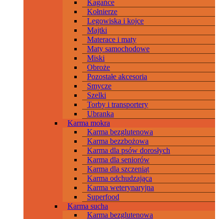
Kagańce
Kołnierze
Legowiska i kojce
Majtki
Materace i maty
Maty samochodowe
Miski
Obroże
Pozostałe akcesoria
Smycze
Szelki
Torby i transportery
Ubranka
Karma mokra
Karma bezglutenowa
Karma bezzbożowa
Karma dla psów dorosłych
Karma dla seniorów
Karma dla szczeniąt
Karma odchudzająca
Karma weterynaryjna
Superfood
Karma sucha
Karma bezglutenowa