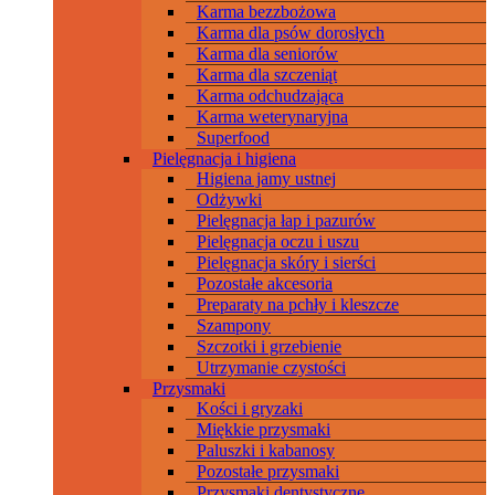
Karma bezzbożowa
Karma dla psów dorosłych
Karma dla seniorów
Karma dla szczeniąt
Karma odchudzająca
Karma weterynaryjna
Superfood
Pielęgnacja i higiena
Higiena jamy ustnej
Odżywki
Pielęgnacja łap i pazurów
Pielęgnacja oczu i uszu
Pielęgnacja skóry i sierści
Pozostałe akcesoria
Preparaty na pchły i kleszcze
Szampony
Szczotki i grzebienie
Utrzymanie czystości
Przysmaki
Kości i gryzaki
Miękkie przysmaki
Paluszki i kabanosy
Pozostałe przysmaki
Przysmaki dentystyczne