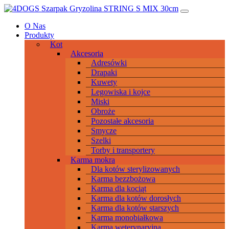
Przeskocz
Main
do
Navigation
O Nas
treści
Produkty
Kot
Akcesoria
Adresówki
Drapaki
Kuwety
Legowiska i kojce
Miski
Obroże
Pozostałe akcesoria
Smycze
Szelki
Torby i transportery
Karma mokra
Dla kotów sterylizowanych
Karma bezzbożowa
Karma dla kociąt
Karma dla kotów dorosłych
Karma dla kotów starszych
Karma monobiałkowa
Karma weterynaryjna