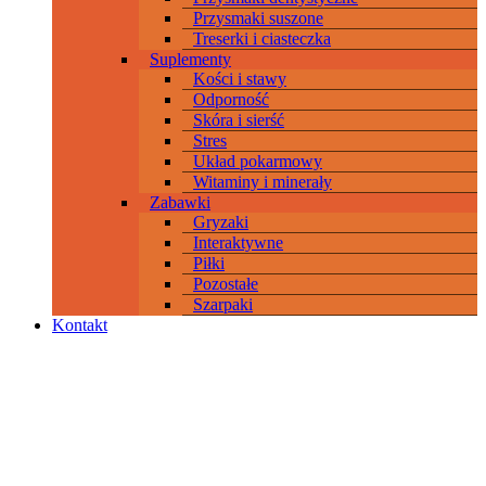
Przysmaki suszone
Treserki i ciasteczka
Suplementy
Kości i stawy
Odporność
Skóra i sierść
Stres
Układ pokarmowy
Witaminy i minerały
Zabawki
Gryzaki
Interaktywne
Piłki
Pozostałe
Szarpaki
Kontakt