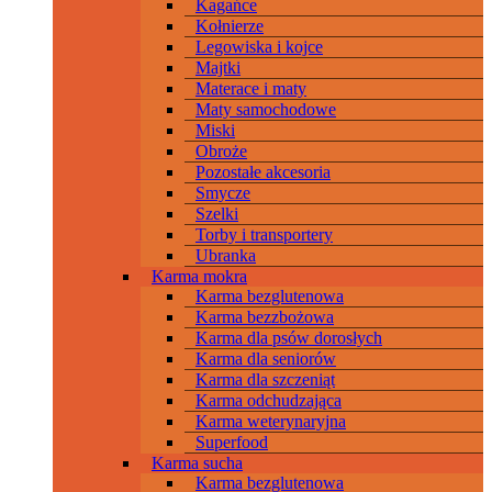
Kagańce
Kołnierze
Legowiska i kojce
Majtki
Materace i maty
Maty samochodowe
Miski
Obroże
Pozostałe akcesoria
Smycze
Szelki
Torby i transportery
Ubranka
Karma mokra
Karma bezglutenowa
Karma bezzbożowa
Karma dla psów dorosłych
Karma dla seniorów
Karma dla szczeniąt
Karma odchudzająca
Karma weterynaryjna
Superfood
Karma sucha
Karma bezglutenowa