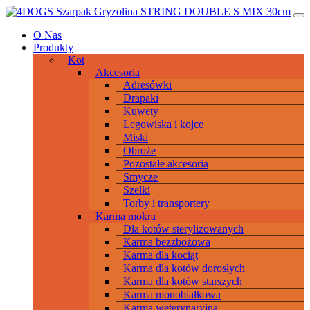
Przeskocz
Main
do
Navigation
O Nas
treści
Produkty
Kot
Akcesoria
Adresówki
Drapaki
Kuwety
Legowiska i kojce
Miski
Obroże
Pozostałe akcesoria
Smycze
Szelki
Torby i transportery
Karma mokra
Dla kotów sterylizowanych
Karma bezzbożowa
Karma dla kociąt
Karma dla kotów dorosłych
Karma dla kotów starszych
Karma monobiałkowa
Karma weterynaryjna