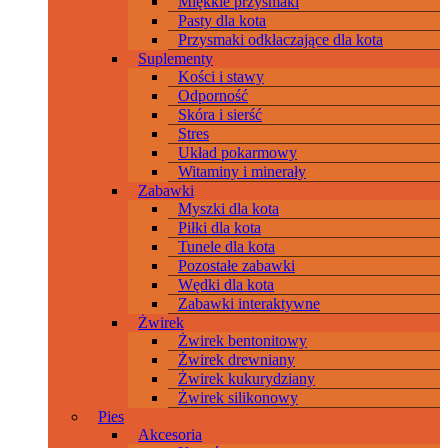
Miękkie przysmaki
Pasty dla kota
Przysmaki odkłaczające dla kota
Suplementy
Kości i stawy
Odporność
Skóra i sierść
Stres
Układ pokarmowy
Witaminy i minerały
Zabawki
Myszki dla kota
Piłki dla kota
Tunele dla kota
Pozostałe zabawki
Wędki dla kota
Zabawki interaktywne
Żwirek
Żwirek bentonitowy
Żwirek drewniany
Żwirek kukurydziany
Żwirek silikonowy
Pies
Akcesoria