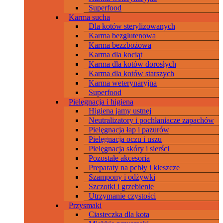
Superfood
Karma sucha
Dla kotów sterylizowanych
Karma bezglutenowa
Karma bezzbożowa
Karma dla kociąt
Karma dla kotów dorosłych
Karma dla kotów starszych
Karma weterynaryjna
Superfood
Pielęgnacja i higiena
Higiena jamy ustnej
Neutralizatory i pochłaniacze zapachów
Pielęgnacja łap i pazurów
Pielęgnacja oczu i uszu
Pielęgnacja skóry i sierści
Pozostałe akcesoria
Preparaty na pchły i kleszcze
Szampony i odżywki
Szczotki i grzebienie
Utrzymanie czystości
Przysmaki
Ciasteczka dla kota