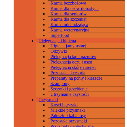
Karma bezzbożowa
Karma dla psów dorosłych
Karma dla seniorów
Karma dla szczeniąt
Karma odchudzająca
Karma weterynaryjna
Superfood
Pielęgnacja i higiena
Higiena jamy ustnej
Odżywki
Pielęgnacja łap i pazurów
Pielęgnacja oczu i uszu
Pielęgnacja skóry i sierści
Pozostałe akcesoria
Preparaty na pchły i kleszcze
Szampony
Szczotki i grzebienie
Utrzymanie czystości
Przysmaki
Kości i gryzaki
Miękkie przysmaki
Paluszki i kabanosy
Pozostałe przysmaki
Przysmaki dentystyczne