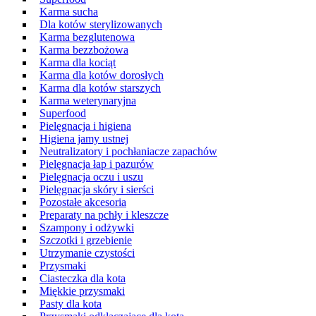
Karma sucha
Dla kotów sterylizowanych
Karma bezglutenowa
Karma bezzbożowa
Karma dla kociąt
Karma dla kotów dorosłych
Karma dla kotów starszych
Karma weterynaryjna
Superfood
Pielęgnacja i higiena
Higiena jamy ustnej
Neutralizatory i pochłaniacze zapachów
Pielęgnacja łap i pazurów
Pielęgnacja oczu i uszu
Pielęgnacja skóry i sierści
Pozostałe akcesoria
Preparaty na pchły i kleszcze
Szampony i odżywki
Szczotki i grzebienie
Utrzymanie czystości
Przysmaki
Ciasteczka dla kota
Miękkie przysmaki
Pasty dla kota