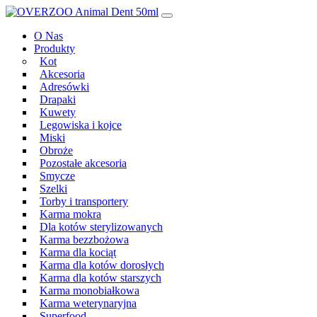
Przeskocz
Main
do
Navigation
O Nas
treści
Produkty
Kot
Akcesoria
Adresówki
Drapaki
Kuwety
Legowiska i kojce
Miski
Obroże
Pozostałe akcesoria
Smycze
Szelki
Torby i transportery
Karma mokra
Dla kotów sterylizowanych
Karma bezzbożowa
Karma dla kociąt
Karma dla kotów dorosłych
Karma dla kotów starszych
Karma monobiałkowa
Karma weterynaryjna
Superfood