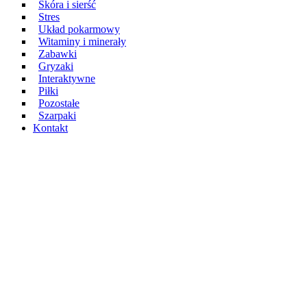
Skóra i sierść
Stres
Układ pokarmowy
Witaminy i minerały
Zabawki
Gryzaki
Interaktywne
Piłki
Pozostałe
Szarpaki
Kontakt