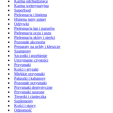
Karma odchudzająca
Karma weterynaryjna
Superfood
Pielęgnacja i higiena
Higiena jamy ustnej
Odżywki
Pielęgnacja łap i pazurów
Pielęgnacja oczu i uszu
Pielęgnacja skóry i sierści
Pozostałe akcesoria
Preparaty na pchły i kleszcze
Szampony
Szczotki i grzebienie
Utrzymanie czystości
Przysmaki
Kości i gryzaki
Miękkie przysmaki
Paluszki i kabanosy
Pozostałe przysmaki
Przysmaki dentystyczne
Przysmaki suszone
Treserki i ciasteczka
Suplementy
Kości i stawy
Odporność