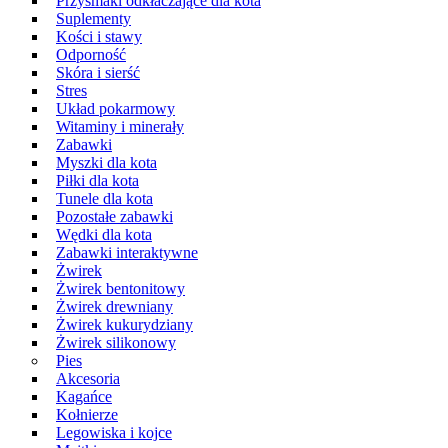
Przysmaki odkłaczające dla kota
Suplementy
Kości i stawy
Odporność
Skóra i sierść
Stres
Układ pokarmowy
Witaminy i minerały
Zabawki
Myszki dla kota
Piłki dla kota
Tunele dla kota
Pozostałe zabawki
Wędki dla kota
Zabawki interaktywne
Żwirek
Żwirek bentonitowy
Żwirek drewniany
Żwirek kukurydziany
Żwirek silikonowy
Pies
Akcesoria
Kagańce
Kołnierze
Legowiska i kojce