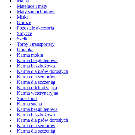
Majtki
Materace i maty
Maty samochodowe
Miski
Obroże
Pozostałe akcesoria
Smycze
Szelki
Torby i transportery
Ubranka
Karma mokra
Karma bezglutenowa
Karma bezzbożowa
Karma dla psów dorosłych
Karma dla seniorów
Karma dla szczeniąt
Karma odchudzająca
Karma weterynaryjna
Superfood
Karma sucha
Karma bezglutenowa
Karma bezzbożowa
Karma dla psów dorosłych
Karma dla seniorów
Karma dla szczeniąt