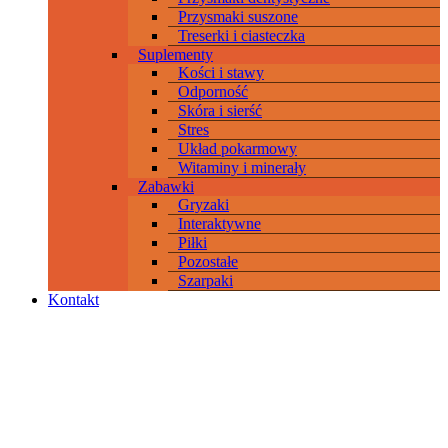
Przysmaki suszone
Treserki i ciasteczka
Suplementy
Kości i stawy
Odporność
Skóra i sierść
Stres
Układ pokarmowy
Witaminy i minerały
Zabawki
Gryzaki
Interaktywne
Piłki
Pozostałe
Szarpaki
Kontakt