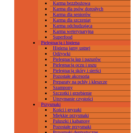
Karma bezzbożowa
Karma dla psów dorosłych
Karma dla seniorów
Karma dla szczeniąt
Karma odchudzająca
Karma weterynaryjna
Superfood
Pielęgnacja i higiena
Higiena jamy ustnej
Odżywki
Pielęgnacja łap i pazurów
Pielęgnacja oczu i uszu
Pielęgnacja skóry i sierści
Pozostałe akcesoria
Preparaty na pchły i kleszcze
Szampony
Szczotki i grzebienie
Utrzymanie czystości
Przysmaki
Kości i gryzaki
Miękkie przysmaki
Paluszki i kabanosy
Pozostałe przysmaki
Przysmaki dentystyczne