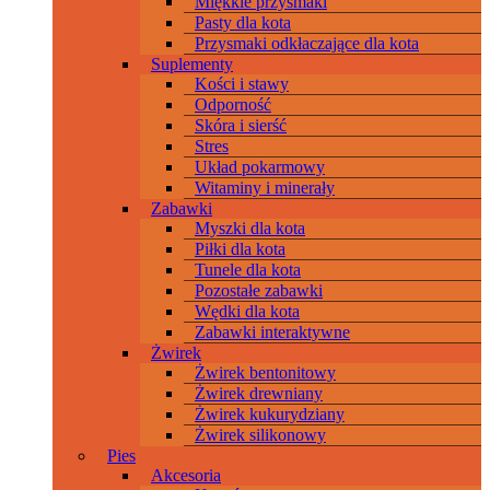
Miękkie przysmaki
Pasty dla kota
Przysmaki odkłaczające dla kota
Suplementy
Kości i stawy
Odporność
Skóra i sierść
Stres
Układ pokarmowy
Witaminy i minerały
Zabawki
Myszki dla kota
Piłki dla kota
Tunele dla kota
Pozostałe zabawki
Wędki dla kota
Zabawki interaktywne
Żwirek
Żwirek bentonitowy
Żwirek drewniany
Żwirek kukurydziany
Żwirek silikonowy
Pies
Akcesoria