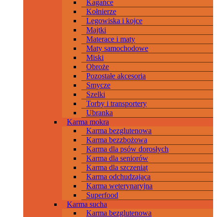
Kagańce
Kołnierze
Legowiska i kojce
Majtki
Materace i maty
Maty samochodowe
Miski
Obroże
Pozostałe akcesoria
Smycze
Szelki
Torby i transportery
Ubranka
Karma mokra
Karma bezglutenowa
Karma bezzbożowa
Karma dla psów dorosłych
Karma dla seniorów
Karma dla szczeniąt
Karma odchudzająca
Karma weterynaryjna
Superfood
Karma sucha
Karma bezglutenowa