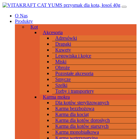
Przeskocz
Main
do
Navigation
O Nas
treści
Produkty
Kot
Akcesoria
Adresówki
Drapaki
Kuwety
Legowiska i kojce
Miski
Obroże
Pozostałe akcesoria
Smycze
Szelki
Torby i transportery
Karma mokra
Dla kotów sterylizowanych
Karma bezzbożowa
Karma dla kociąt
Karma dla kotów dorosłych
Karma dla kotów starszych
Karma monobiałkowa
Karma weterynaryjna