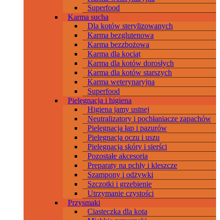
Superfood
Karma sucha
Dla kotów sterylizowanych
Karma bezglutenowa
Karma bezzbożowa
Karma dla kociąt
Karma dla kotów dorosłych
Karma dla kotów starszych
Karma weterynaryjna
Superfood
Pielęgnacja i higiena
Higiena jamy ustnej
Neutralizatory i pochłaniacze zapachów
Pielęgnacja łap i pazurów
Pielęgnacja oczu i uszu
Pielęgnacja skóry i sierści
Pozostałe akcesoria
Preparaty na pchły i kleszcze
Szampony i odżywki
Szczotki i grzebienie
Utrzymanie czystości
Przysmaki
Ciasteczka dla kota