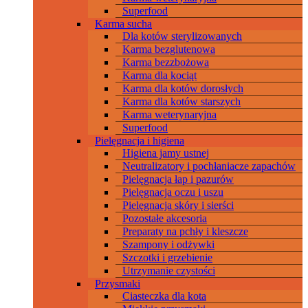
Superfood
Karma sucha
Dla kotów sterylizowanych
Karma bezglutenowa
Karma bezzbożowa
Karma dla kociąt
Karma dla kotów dorosłych
Karma dla kotów starszych
Karma weterynaryjna
Superfood
Pielęgnacja i higiena
Higiena jamy ustnej
Neutralizatory i pochłaniacze zapachów
Pielęgnacja łap i pazurów
Pielęgnacja oczu i uszu
Pielęgnacja skóry i sierści
Pozostałe akcesoria
Preparaty na pchły i kleszcze
Szampony i odżywki
Szczotki i grzebienie
Utrzymanie czystości
Przysmaki
Ciasteczka dla kota