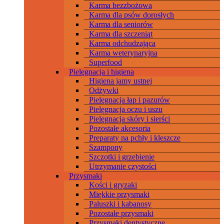
Karma bezzbożowa
Karma dla psów dorosłych
Karma dla seniorów
Karma dla szczeniąt
Karma odchudzająca
Karma weterynaryjna
Superfood
Pielęgnacja i higiena
Higiena jamy ustnej
Odżywki
Pielęgnacja łap i pazurów
Pielęgnacja oczu i uszu
Pielęgnacja skóry i sierści
Pozostałe akcesoria
Preparaty na pchły i kleszcze
Szampony
Szczotki i grzebienie
Utrzymanie czystości
Przysmaki
Kości i gryzaki
Miękkie przysmaki
Paluszki i kabanosy
Pozostałe przysmaki
Przysmaki dentystyczne