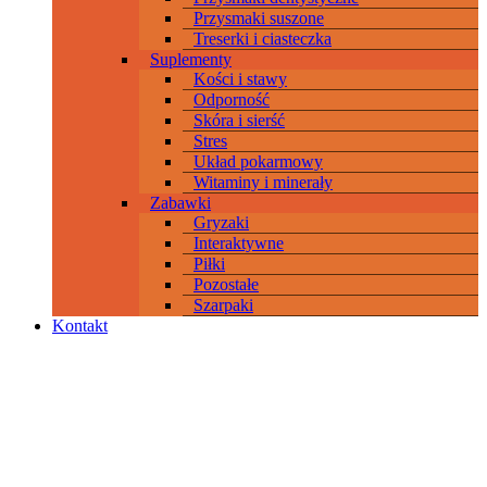
Przysmaki suszone
Treserki i ciasteczka
Suplementy
Kości i stawy
Odporność
Skóra i sierść
Stres
Układ pokarmowy
Witaminy i minerały
Zabawki
Gryzaki
Interaktywne
Piłki
Pozostałe
Szarpaki
Kontakt