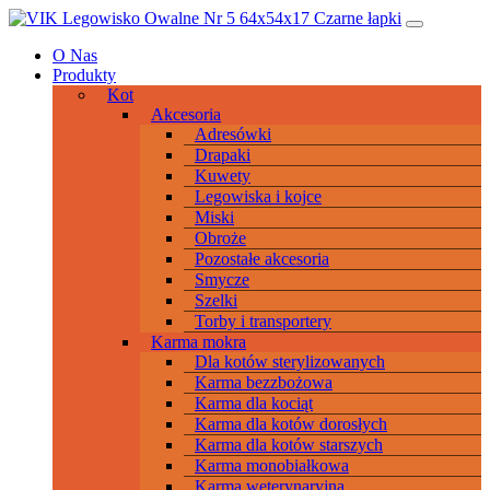
Przeskocz
Main
do
Navigation
O Nas
treści
Produkty
Kot
Akcesoria
Adresówki
Drapaki
Kuwety
Legowiska i kojce
Miski
Obroże
Pozostałe akcesoria
Smycze
Szelki
Torby i transportery
Karma mokra
Dla kotów sterylizowanych
Karma bezzbożowa
Karma dla kociąt
Karma dla kotów dorosłych
Karma dla kotów starszych
Karma monobiałkowa
Karma weterynaryjna