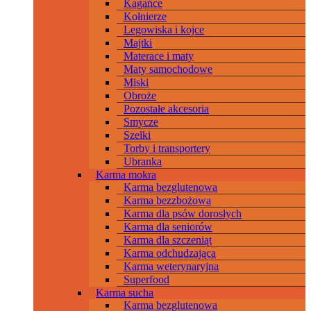
Kagańce
Kołnierze
Legowiska i kojce
Majtki
Materace i maty
Maty samochodowe
Miski
Obroże
Pozostałe akcesoria
Smycze
Szelki
Torby i transportery
Ubranka
Karma mokra
Karma bezglutenowa
Karma bezzbożowa
Karma dla psów dorosłych
Karma dla seniorów
Karma dla szczeniąt
Karma odchudzająca
Karma weterynaryjna
Superfood
Karma sucha
Karma bezglutenowa