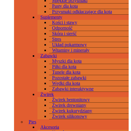
Miękkie przysmaki
Pasty dla kota
Przysmaki odkłaczające dla kota
Suplementy
Kości i stawy
Odporność
Skóra i sierść
Stres
Układ pokarmowy
Witaminy i minerały
Zabawki
Myszki dla kota
Piłki dla kota
Tunele dla kota
Pozostałe zabawki
Wędki dla kota
Zabawki interaktywne
Żwirek
Żwirek bentonitowy
Żwirek drewniany
Żwirek kukurydziany
Żwirek silikonowy
Pies
Akcesoria