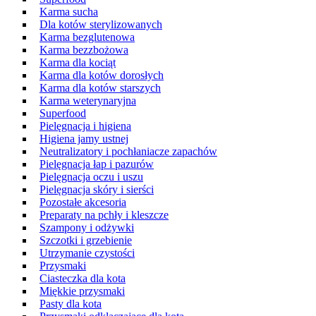
Karma sucha
Dla kotów sterylizowanych
Karma bezglutenowa
Karma bezzbożowa
Karma dla kociąt
Karma dla kotów dorosłych
Karma dla kotów starszych
Karma weterynaryjna
Superfood
Pielęgnacja i higiena
Higiena jamy ustnej
Neutralizatory i pochłaniacze zapachów
Pielęgnacja łap i pazurów
Pielęgnacja oczu i uszu
Pielęgnacja skóry i sierści
Pozostałe akcesoria
Preparaty na pchły i kleszcze
Szampony i odżywki
Szczotki i grzebienie
Utrzymanie czystości
Przysmaki
Ciasteczka dla kota
Miękkie przysmaki
Pasty dla kota