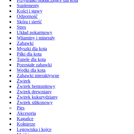
Przysmaki odkłaczające dla kota
Suplementy
Kości i stawy
Odporność
Skóra i sierść
Stres
Układ pokarmowy
Witaminy i minerały
Zabawki
Myszki dla kota
Piłki dla kota
Tunele dla kota
Pozostałe zabawki
Wędki dla kota
Zabawki interaktywne
Żwirek
Żwirek bentonitowy
Żwirek drewniany
Żwirek kukurydziany
Żwirek silikonowy
Pies
Akcesoria
Kagańce
Kołnierze
Legowiska i kojce