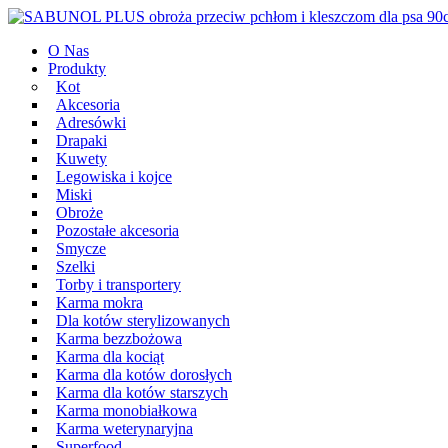
Przeskocz
Main
do
Navigation
O Nas
treści
Produkty
Kot
Akcesoria
Adresówki
Drapaki
Kuwety
Legowiska i kojce
Miski
Obroże
Pozostałe akcesoria
Smycze
Szelki
Torby i transportery
Karma mokra
Dla kotów sterylizowanych
Karma bezzbożowa
Karma dla kociąt
Karma dla kotów dorosłych
Karma dla kotów starszych
Karma monobiałkowa
Karma weterynaryjna
Superfood