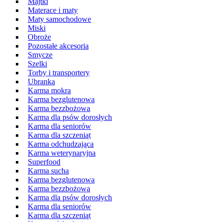
Majtki
Materace i maty
Maty samochodowe
Miski
Obroże
Pozostałe akcesoria
Smycze
Szelki
Torby i transportery
Ubranka
Karma mokra
Karma bezglutenowa
Karma bezzbożowa
Karma dla psów dorosłych
Karma dla seniorów
Karma dla szczeniąt
Karma odchudzająca
Karma weterynaryjna
Superfood
Karma sucha
Karma bezglutenowa
Karma bezzbożowa
Karma dla psów dorosłych
Karma dla seniorów
Karma dla szczeniąt