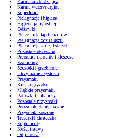
Karma odchudzająca
Karma weterynaryjna
Superfood
Pielęgnacja i higiena
Higiena jamy ustnej
Odżywki
Pielęgnacja łap i pazurów
Pielęgnacja oczu i uszu
Pielęgnacja skóry i sierści
Pozostałe akcesoria
Preparaty na pchły i kleszcze
Szampony
Szczotki i grzebienie
Utrzymanie czystości
Przysmaki
Kości i gryzaki
Miękkie przysmaki
Paluszki i kabanosy
Pozostałe przysmaki
Przysmaki dentystyczne
Przysmaki suszone
Treserki i ciasteczka
Suplementy
Kości i stawy
Odporność