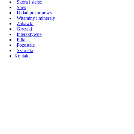
Skóra i sierść
Stres
Układ pokarmowy
Witaminy i minerały
Zabawki
Gryzaki
Interaktywne
Piłki
Pozostałe
Szarpaki
Kontakt