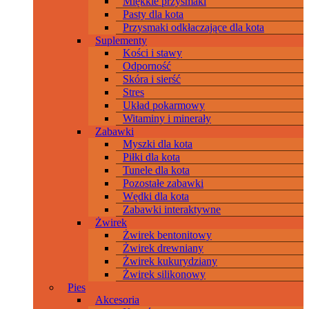
Miękkie przysmaki
Pasty dla kota
Przysmaki odkłaczające dla kota
Suplementy
Kości i stawy
Odporność
Skóra i sierść
Stres
Układ pokarmowy
Witaminy i minerały
Zabawki
Myszki dla kota
Piłki dla kota
Tunele dla kota
Pozostałe zabawki
Wędki dla kota
Zabawki interaktywne
Żwirek
Żwirek bentonitowy
Żwirek drewniany
Żwirek kukurydziany
Żwirek silikonowy
Pies
Akcesoria