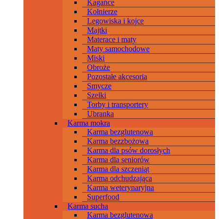
Kagańce
Kołnierze
Legowiska i kojce
Majtki
Materace i maty
Maty samochodowe
Miski
Obroże
Pozostałe akcesoria
Smycze
Szelki
Torby i transportery
Ubranka
Karma mokra
Karma bezglutenowa
Karma bezzbożowa
Karma dla psów dorosłych
Karma dla seniorów
Karma dla szczeniąt
Karma odchudzająca
Karma weterynaryjna
Superfood
Karma sucha
Karma bezglutenowa