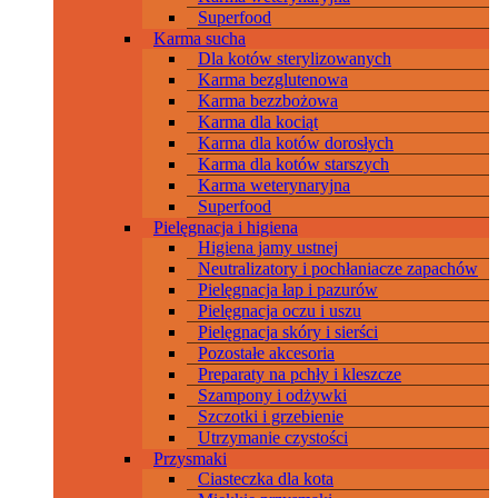
Superfood
Karma sucha
Dla kotów sterylizowanych
Karma bezglutenowa
Karma bezzbożowa
Karma dla kociąt
Karma dla kotów dorosłych
Karma dla kotów starszych
Karma weterynaryjna
Superfood
Pielęgnacja i higiena
Higiena jamy ustnej
Neutralizatory i pochłaniacze zapachów
Pielęgnacja łap i pazurów
Pielęgnacja oczu i uszu
Pielęgnacja skóry i sierści
Pozostałe akcesoria
Preparaty na pchły i kleszcze
Szampony i odżywki
Szczotki i grzebienie
Utrzymanie czystości
Przysmaki
Ciasteczka dla kota