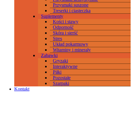
Przysmaki suszone
Treserki i ciasteczka
Suplementy
Kości i stawy
Odporność
Skóra i sierść
Stres
Układ pokarmowy
Witaminy i minerały
Zabawki
Gryzaki
Interaktywne
Piłki
Pozostałe
Szarpaki
Kontakt