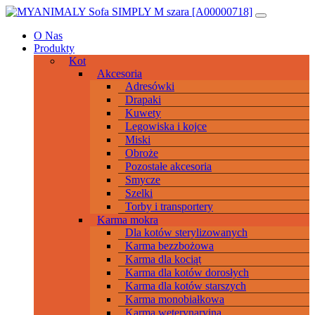
Przeskocz
Main
do
Navigation
O Nas
treści
Produkty
Kot
Akcesoria
Adresówki
Drapaki
Kuwety
Legowiska i kojce
Miski
Obroże
Pozostałe akcesoria
Smycze
Szelki
Torby i transportery
Karma mokra
Dla kotów sterylizowanych
Karma bezzbożowa
Karma dla kociąt
Karma dla kotów dorosłych
Karma dla kotów starszych
Karma monobiałkowa
Karma weterynaryjna