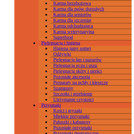
Karma bezzbożowa
Karma dla psów dorosłych
Karma dla seniorów
Karma dla szczeniąt
Karma odchudzająca
Karma weterynaryjna
Superfood
Pielęgnacja i higiena
Higiena jamy ustnej
Odżywki
Pielęgnacja łap i pazurów
Pielęgnacja oczu i uszu
Pielęgnacja skóry i sierści
Pozostałe akcesoria
Preparaty na pchły i kleszcze
Szampony
Szczotki i grzebienie
Utrzymanie czystości
Przysmaki
Kości i gryzaki
Miękkie przysmaki
Paluszki i kabanosy
Pozostałe przysmaki
Przysmaki dentystyczne