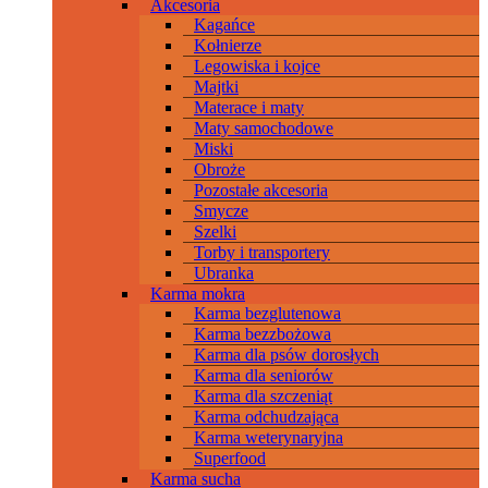
Akcesoria
Kagańce
Kołnierze
Legowiska i kojce
Majtki
Materace i maty
Maty samochodowe
Miski
Obroże
Pozostałe akcesoria
Smycze
Szelki
Torby i transportery
Ubranka
Karma mokra
Karma bezglutenowa
Karma bezzbożowa
Karma dla psów dorosłych
Karma dla seniorów
Karma dla szczeniąt
Karma odchudzająca
Karma weterynaryjna
Superfood
Karma sucha