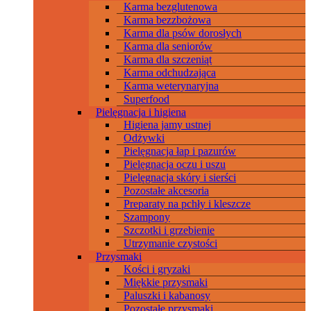
Karma bezglutenowa
Karma bezzbożowa
Karma dla psów dorosłych
Karma dla seniorów
Karma dla szczeniąt
Karma odchudzająca
Karma weterynaryjna
Superfood
Pielęgnacja i higiena
Higiena jamy ustnej
Odżywki
Pielęgnacja łap i pazurów
Pielęgnacja oczu i uszu
Pielęgnacja skóry i sierści
Pozostałe akcesoria
Preparaty na pchły i kleszcze
Szampony
Szczotki i grzebienie
Utrzymanie czystości
Przysmaki
Kości i gryzaki
Miękkie przysmaki
Paluszki i kabanosy
Pozostałe przysmaki