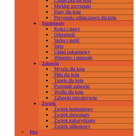
Ciasteczka dla kota
Miękkie przysmaki
Pasty dla kota
Przysmaki odkłaczające dla kota
Suplementy
Kości i stawy
Odporność
Skóra i sierść
Stres
Układ pokarmowy
Witaminy i minerały
Zabawki
Myszki dla kota
Piłki dla kota
Tunele dla kota
Pozostałe zabawki
Wędki dla kota
Zabawki interaktywne
Żwirek
Żwirek bentonitowy
Żwirek drewniany
Żwirek kukurydziany
Żwirek silikonowy
Pies