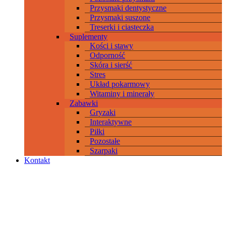
Przysmaki dentystyczne
Przysmaki suszone
Treserki i ciasteczka
Suplementy
Kości i stawy
Odporność
Skóra i sierść
Stres
Układ pokarmowy
Witaminy i minerały
Zabawki
Gryzaki
Interaktywne
Piłki
Pozostałe
Szarpaki
Kontakt