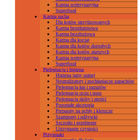
Karma weterynaryjna
Superfood
Karma sucha
Dla kotów sterylizowanych
Karma bezglutenowa
Karma bezzbożowa
Karma dla kociąt
Karma dla kotów dorosłych
Karma dla kotów starszych
Karma weterynaryjna
Superfood
Pielęgnacja i higiena
Higiena jamy ustnej
Neutralizatory i pochłaniacze zapachów
Pielęgnacja łap i pazurów
Pielęgnacja oczu i uszu
Pielęgnacja skóry i sierści
Pozostałe akcesoria
Preparaty na pchły i kleszcze
Szampony i odżywki
Szczotki i grzebienie
Utrzymanie czystości
Przysmaki